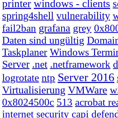
printer
windows - clients
s
spring4shell
vulnerability
w
grafana
fail2ban
grey
0x80
Daten sind ungültig
Domain
Taskplaner
Windows Termin
Server
.net
.netframework
d
Server 2016
logrotate
ntp
Virtualisierung
VMWare
w
0x8024500c
513
acrobat re
internet security
capi
defen