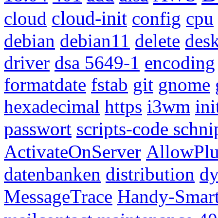
cloud
cloud-init
config
cpu
debian
debian11
delete
des
driver
dsa 5649-1
encoding
formatdate
fstab
git
gnome
hexadecimal
https
i3wm
ini
passwort
scripts-code schni
ActivateOnServer
AllowPlu
datenbanken
distribution
dy
MessageTrace
Handy-Smar