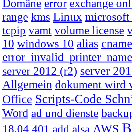
Domäne
error
exchange onl
Linux
range
kms
microsoft 
tcpip
vamt
volume license
v
10
windows 10
alias
cnam
error_invalid_printer_nam
server 20
server 2012 (r2)
Allgemein
dokument wird 
Scripts-Code Schn
Office
Word
ad und dienste
backu
B
AWS
18.04
401
add
alsa