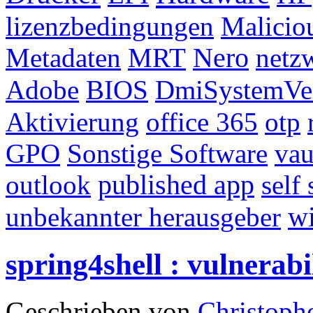
lizenzbedingungen
Malicio
Metadaten
MRT
Nero
netz
Adobe
BIOS
DmiSystemVe
Aktivierung
office 365
otp
GPO
Sonstige Software
vau
outlook
published app
self
unbekannter herausgeber
wi
spring4shell : vulnerabi
Geschrieben von
Christoph