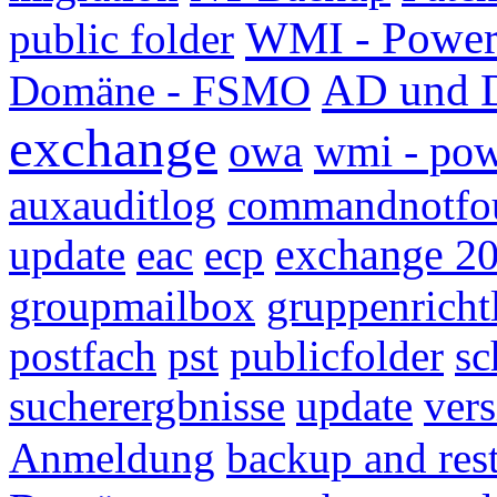
WMI - Power
public folder
AD und D
Domäne - FSMO
exchange
wmi - pow
owa
auxauditlog
commandnotfo
update
eac
ecp
exchange 2
groupmailbox
gruppenricht
postfach
pst
publicfolder
sc
sucherergbnisse
update
ver
Anmeldung
backup and res