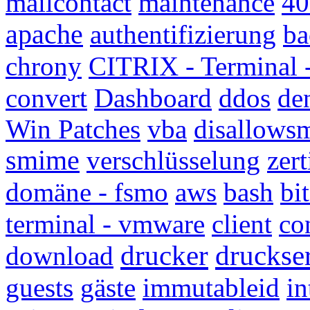
mailcontact
maintenance
40
apache
authentifizierung
ba
chrony
CITRIX - Terminal
convert
Dashboard
ddos
de
Win Patches
vba
disallows
smime
verschlüsselung
zert
domäne - fsmo
aws
bash
bit
terminal - vmware
client
co
drucker
druckse
download
guests
gäste
immutableid
in