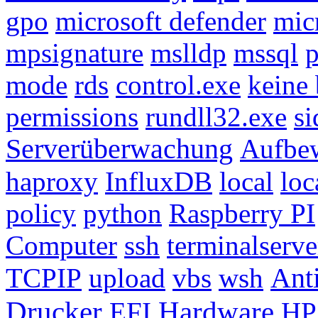
gpo
microsoft defender
mic
mpsignature
mslldp
mssql
p
mode
rds
control.exe
keine
permissions
rundll32.exe
si
Serverüberwachung
Aufbe
haproxy
InfluxDB
local
loc
policy
python
Raspberry PI
Computer
ssh
terminalserve
TCPIP
upload
vbs
wsh
Anti
Drucker
Hardware
EFI
HP