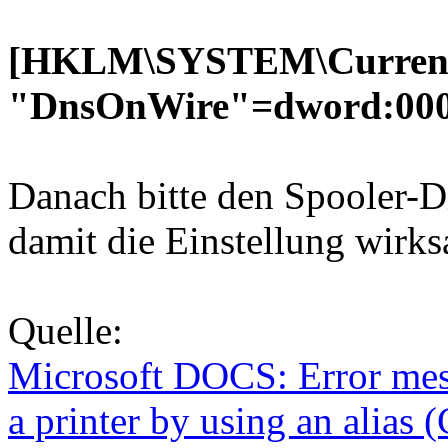
[HKLM\SYSTEM\CurrentCo
"DnsOnWire"=dword:00
Danach bitte den Spooler-Di
damit die Einstellung wirk
Quelle:
Microsoft DOCS: Error mess
a printer by using an alias