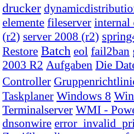
drucker
dynamicdistributi
elemente
fileserver
internal 
spring
(r2)
server 2008 (r2)
Batch
Restore
eol
fail2ban
2003 R2
Aufgaben
Die Dat
Controller
Gruppenrichtlini
Windows 8
Win
Taskplaner
Terminalserver
WMI - Powe
dnsonwire
error_invalid_p