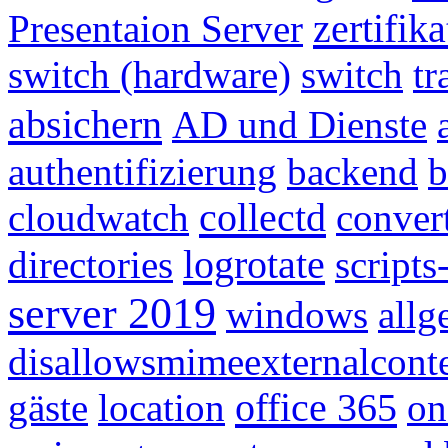
zertifik
Presentaion Server
switch (hardware)
switch
tr
absichern
AD und Dienste
authentifizierung
backend
b
collectd
cloudwatch
conver
logrotate
directories
scripts
server 2019
windows
allg
disallowsmimeexternalcont
office 365
gäste
location
on