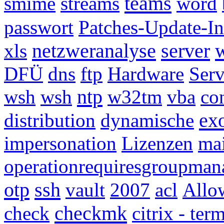
teams
smime
streams
word
passwort
Patches-Update-In
netzweranalyse
server
w
xls
DFÜ
dns
ftp
Hardware
Ser
ntp
wsh
wsh
w32tm
vba
co
ex
distribution
dynamische
impersonation
Lizenzen
mai
operationrequiresgroupman
otp
ssh
vault
2007
acl
Allo
checkmk
check
citrix - te