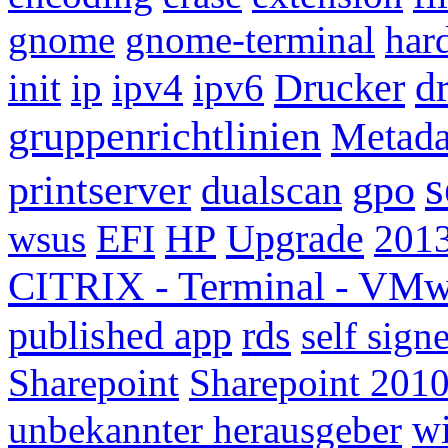
gnome
gnome-terminal
har
d
Drucker
init
ip
ipv4
ipv6
gruppenrichtlinien
Metada
s
printserver
gpo
dualscan
EFI
HP
Upgrade
wsus
201
CITRIX - Terminal - VMw
published app
rds
self sign
Sharepoint
Sharepoint 201
wi
unbekannter herausgeber