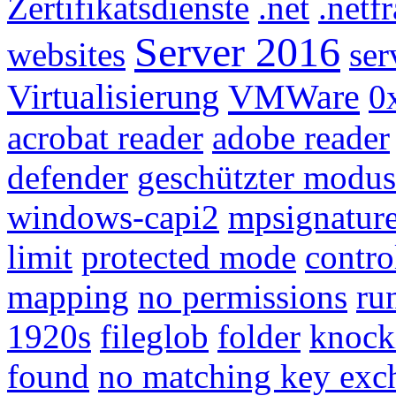
Zertifikatsdienste
.net
.net
Server 2016
websites
ser
Virtualisierung
VMWare
0
acrobat reader
adobe reader
defender
geschützter modus
windows-capi2
mpsignatur
limit
protected mode
contro
mapping
no permissions
ru
1920s
fileglob
folder
knock
found
no matching key exc