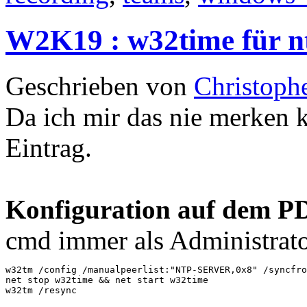
W2K19 : w32time für nt
Geschrieben von
Christoph
Da ich mir das nie merken 
Eintrag.
Konfiguration auf dem P
cmd immer als Administrato
w32tm /config /manualpeerlist:"NTP-SERVER,0x8" /syncfro
net stop w32time && net start w32time

w32tm /resync