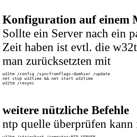
Konfiguration auf einem
Sollte ein Server nach ein 
Zeit haben ist evtl. die w32
man zurücksetzten mit
w32tm /config /syncfromflags:domhier /update

net stop w32time && net start w32time

w32tm /resync
weitere nützliche Befehle
ntp quelle überprüfen kann
w32tm /stripchart /computer:NTP-SERVER