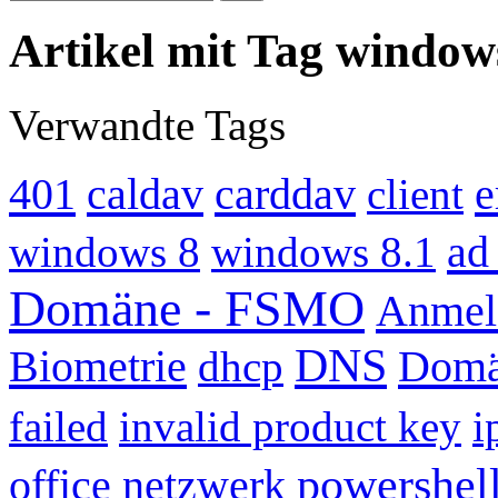
Artikel mit Tag window
Verwandte Tags
401
caldav
carddav
e
client
ad
windows 8
windows 8.1
Domäne - FSMO
Anmel
DNS
Biometrie
Dom
dhcp
failed
invalid product key
i
powershel
office
netzwerk