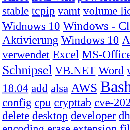
tcpip
stable
vamt
volume li
Windows - Cl
Widnows 10
Aktivierung
A
Windows 10
Excel
MS-Offic
verwendet
Schnipsel
Word
VB.NET
Bas
AWS
18.04
add
alsa
config
cpu
crypttab
cve-20
delete
desktop
developer
dh
encoding
erase
extension
fi