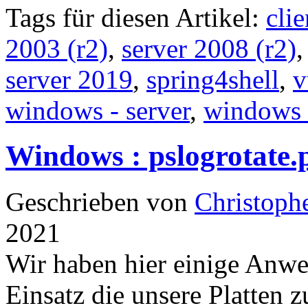
Tags für diesen Artikel:
clie
2003 (r2)
,
server 2008 (r2)
server 2019
,
spring4shell
,
v
windows - server
,
windows
Windows : pslogrotate.p
Geschrieben von
Christoph
2021
Wir haben hier einige Anw
Einsatz die unsere Platten 