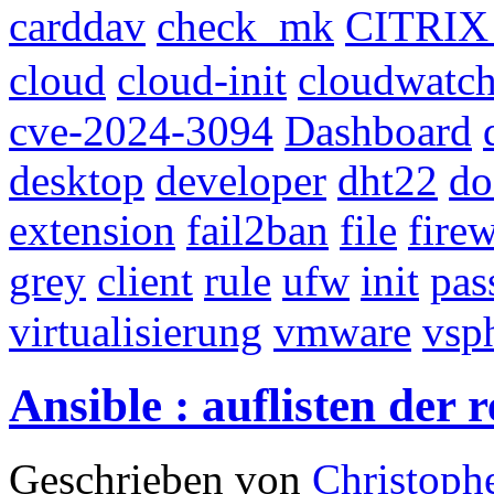
carddav
check_mk
CITRIX 
cloud
cloud-init
cloudwatc
cve-2024-3094
Dashboard
desktop
developer
dht22
do
extension
fail2ban
file
firew
grey
client
rule
ufw
init
pas
virtualisierung
vmware
vsp
Ansible : auflisten der 
Geschrieben von
Christoph