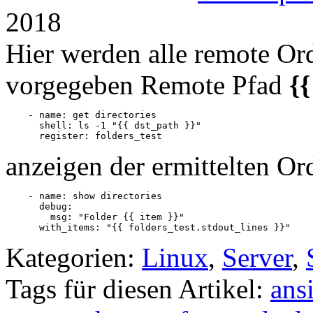
2018
Hier werden alle remote Ord
vorgegeben Remote Pfad
{{
    - name: get directories

      shell: ls -1 "{{ dst_path }}"

      register: folders_test
anzeigen der ermittelten Or
    - name: show directories

      debug:

        msg: "Folder {{ item }}"

      with_items: "{{ folders_test.stdout_lines }}"
Kategorien:
Linux
,
Server
,
Tags für diesen Artikel:
ans