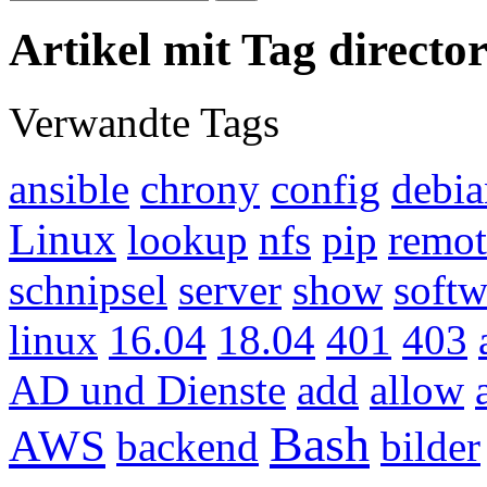
Artikel mit Tag director
Verwandte Tags
ansible
chrony
config
debia
Linux
lookup
nfs
pip
remot
schnipsel
server
show
soft
linux
16.04
18.04
401
403
AD und Dienste
add
allow
Bash
AWS
backend
bilder