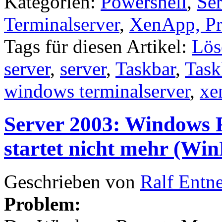
Kategorien:
Powershell
,
Ser
Terminalserver
,
XenApp, Pr
Tags für diesen Artikel:
Lös
server
,
server
,
Taskbar
,
Task
windows terminalserver
,
xe
Server 2003: Windows
startet nicht mehr (Wi
Geschrieben von
Ralf Entn
Problem: