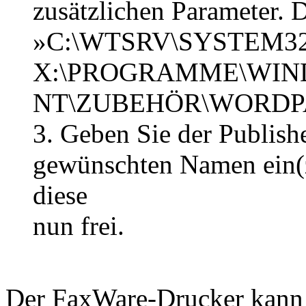
zusätzlichen Parameter. D
»C:\WTSRV\SYSTEM3
X:\PROGRAMME\WI
NT\ZUBEHÖR\WORDP
3. Geben Sie der Publish
gewünschten Namen ein(
diese
nun frei.
Der FaxWare-Drucker kann