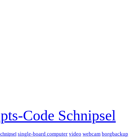
ipts-Code Schnipsel
single-board computer
video
webcam
borgbackup
schnipsel