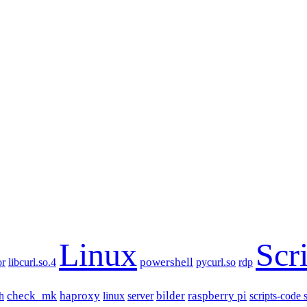
Linux
Scr
powershell
or
libcurl.so.4
pycurl.so
rdp
check_mk
haproxy
bilder
raspberry pi
h
linux
server
scripts-code 