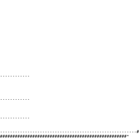
------------

------------

------------

-------------------------------------------------------#
###################################################"
