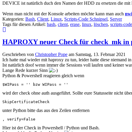
DEVICE ist natürlich duch den Namen der HDD zu ersetzen die mit ls
Wenn man nicht mit der Konsole arbeiten möchte kann man auch
nw
Kategorien:
Bash
,
Client
,
Linux
,
Scripts-Code Schnipsel
,
Server
Tags für diesen Artikel:
bash
,
client
,
erase
,
linux
,
löschen
,
scripts-cod
HAPROXY neuer Check für check_mk in ps1
Geschrieben von
Christopher Pope
am
Samstag, 13. Februar 2021
Ich hatte mal wieder mit haproxy zu tun, leider hatte diese niemand in
Ist natürlich doof wenn immer die Sessions voll laufen und keiner wa
Lange Rede kurzer Sinn
Python & Powershell reagieren gleich wenn
$WIPass = '' bzw WIPass = ''
wird der check ohne auth ausgeführt. Sollte eure Statusseite nicht üb
SkipCertificateCheck
unter Python bitte das aus den Zeilen entfernen
, verify=False
Hier ist der Check in Powershell / Python und Bash.