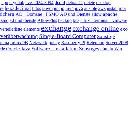
g
cpu
crypttab
cve-2024-3094
dconf
debian11
delete
desktop
hexadecimal
re
https
i3wm
init
ip
ipv4
ipv6
ansible
aws
install
mfa
sichern
apache
AD - Domäne - FSMO
AD und Dienste
allow
 fsmo
ad und dienste
AllowPlus
backup
bits
citrix - terminal - vmware
exchange
exchange online
exo
erteilerliste
elemente
Single-Board Computer
rverüberwachung
Sonstige
afana
InfluxDB
Netzwerk
policy
Raspberry PI
Retention
Server 2008
Sonstiges
Oracle Java
Software - Installation
cle
ubuntu
Win