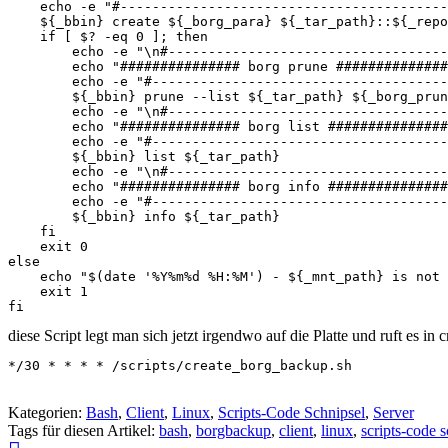
    echo -e "#-----------------------------------------
    ${_bbin} create ${_borg_para} ${_tar_path}::${_repo
    if [ $? -eq 0 ]; then

        echo -e "\n#-----------------------------------
        echo "############### borg prune ##############
        echo -e "#-------------------------------------
        ${_bbin} prune --list ${_tar_path} ${_borg_prun
        echo -e "\n#-----------------------------------
        echo "############### borg list ###############
        echo -e "#-------------------------------------
        ${_bbin} list ${_tar_path}

        echo -e "\n#-----------------------------------
        echo "############### borg info ###############
        echo -e "#-------------------------------------
        ${_bbin} info ${_tar_path}

    fi

    exit 0

else

    echo "$(date '%Y%m%d %H:%M') - ${_mnt_path} is not 
    exit 1

diese Script legt man sich jetzt irgendwo auf die Platte und ruft es in 
*/30 * * * * /scripts/create_borg_backup.sh
Kategorien:
Bash
,
Client
,
Linux
,
Scripts-Code Schnipsel
,
Server
Tags für diesen Artikel:
bash
,
borgbackup
,
client
,
linux
,
scripts-code 