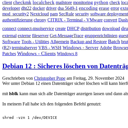
checkmk
localcheck
python
client
mailstore
monitoring
check
loca
encoding
erase
ext
developer
dht22
docker
driver
dsa 5649-1
error
mod_security2
Nextcloud
pam
SecRule
security
software deployment
authentifizierung
chrony
CITRIX - Terminal - VMware
convert
Dash
dru
connect
connect-msolservice
create
DHCP
distribution
download
external
externe
fileserver
Get-MessageTrace
gruppenrichtlinien
guest
Batch
Software
Tools - Utilities
Allgemein
Backup and Restore
bru
Windows - Server
(R2)
terminalserver
VBS - WSH
Adobe
Browse
Windows - Clients
Patches
Windows 8
Debian 12 : Sicheres löschen von Datenträ
Geschrieben von
Christopher Pope
am
Freitag, 29. November 2024
Wer unter Debian 12 einen Datenträger sicher löschen will kann hier
mit
lsblk
kann man sich alle Datenträger anzeigen lassen und dann al
In meinem Fall habe ich den folgenden Befehl genutzt:
shred -vzn 1 /dev/DEVICE