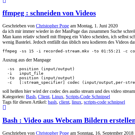
ffmpeg : schneiden von Videos
Geschrieben von
Christopher Pope
am
Montag, 1. Juni 2020
da ich mir immer wieder in der ManPage das zusammen Suche schreib i
Man kann relativ schnell mit ffmpeg ein Video scheiden, ich selbst sc
wenig Bastelei. Jedoch entfällt das üblich neu kodieren des Videos da
ffmpeg -ss 15 -i recorded-stream.mkv -to 01:55:21 -c co
Auszug aus der Manpage
  -ss  position (input/output)

  -i   input_file

  -to  position (input/output)

  -c   [:stream_specifier] codec (input/output,per-stre
soll heißen hier wird der codec des audio stream und des video stream
Kategorien:
Bash
,
Client
,
Linux
,
Scripts-Code Schnipsel
Tags für diesen Artikel:
bash
,
client
,
linux
,
scripts-code schnipsel
Bash : Video aus Webcam Bildern erstelle
Geschrieben von
Christopher Pope
am
Sonntag, 16. September 2018