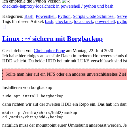
Ich empfehle die Python Version
checkmk-haproxy-localcheck in powershell / python und bash
Kategorien:
Bash
,
Powershell
,
Python
,
Scripts-Code Schnipsel
,
Serv
Tags für diesen Artikel:
bash
,
checkmk
,
localcheck
,
powershell
,
pyth
Linux : ~/ sichern mit Borgbackup
Geschrieben von
Christopher Pope
am
Montag, 22. Juni 2020
Ich habe hier einiges an sensible Daten in meinem Homeverzeichnis d
HDD schiebt. Da beide HDD bei mir mit LUKS verschlüsselt sind ist 
Sollte man hier auf ein NFS oder ein anderes unverschlüsseltes Ziel s
Installieren von borgbackup
sudo apt install borgbackup
dann richten wir auf der zweiten HDD ein Repo ein. Das hab ich da
mkdir -p /media/chris/hdd2/backup

cd /media/chris/hdd2/backup
natürlich muss der mountpoint eurer Umgebung angepasst werden. Jet