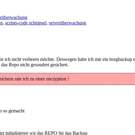
erüberwachung
on
,
scripts-code schnipsel
,
serverüberwachung
ie ich nicht verlieren möchte. Deswegen habe ich mir ein borgbackup e
das Repo nicht gesondert gesichert.
ichern rate ich zu einer encryption !
nn so gemacht
zt initialisieren wir das REPO für das Backup