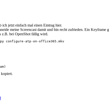
ch jetzt einfach mal einen Eintrag hier.
hneide meine Screencast damit und bin recht zufrieden. Ein Keyframe ge
s z.B. bei OpenShot fällig wird.
py configure-atp-on-office365.mkv
am)
 kopiert.
n