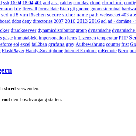
cloud-init
l
ssh
16.04
18.04
401
add
alsa
caldav
carddav
cloud
confi
ension
file
firewall
formatdate
fstab
git
gnome
gnome-terminal
hardwa
sed
utf8
vim
löschen
secure
sicher
name
path
ab
websocket
403
2013
2016
2010
board
ddos
deny
directories
2007
acl
ad - domäne -
cker
druckserver
dynamicdistributiongroup
dynamische
dynamische v
Se
s
gäste
immutableid
impersonation
items
Lizenzen
temperatur
PHP
grafana
teforce
eol
excel
fail2ban
grey
Aufbewahrung
counter
frist
Gr
Nero
r
FlashPlayer
Handy-Smartphone
Internet Explorer
mRemote
ora
gern
für
shred
verwenden.
s
root
den Löschvorgang starten.