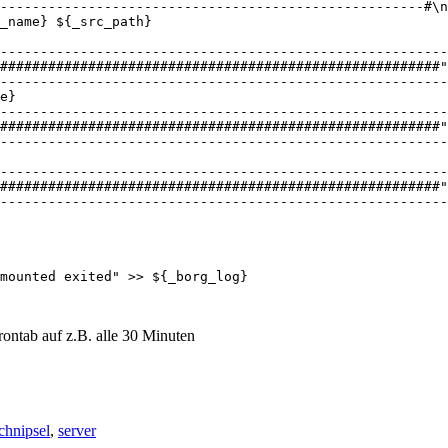
-----------------------------------------------------#\n
_name} ${_src_path}

--------------------------------------------------------
#######################################################"

--------------------------------------------------------
e}

--------------------------------------------------------
#######################################################"

--------------------------------------------------------
--------------------------------------------------------
#######################################################"

--------------------------------------------------------
mounted exited" >> ${_borg_log}

crontab auf z.B. alle 30 Minuten
schnipsel
,
server