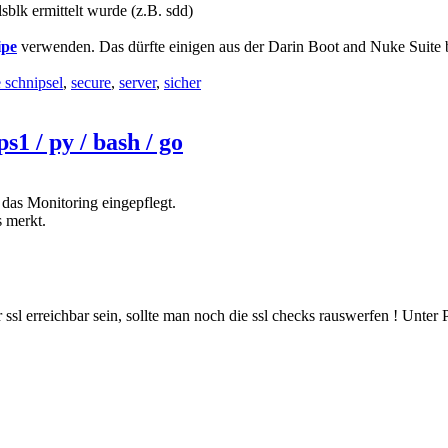
blk ermittelt wurde (z.B. sdd)
ipe
verwenden. Das dürfte einigen aus der Darin Boot and Nuke Suite 
e schnipsel
,
secure
,
server
,
sicher
 / py / bash / go
 das Monitoring eingepflegt.
s merkt.
er ssl erreichbar sein, sollte man noch die ssl checks rauswerfen ! Unt