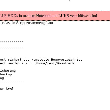
ALLE HDDs in meinem Notebook mit LUKS verschlüsselt sind
ier das ein Script zusammengebaut
------------

------------

est sichert das komplette Homeverzeichniss

ert werden ? z.B. /home/test/Downloads

icherung

backup

og

------------

ne.html
