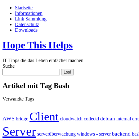
Startseite
Informationen
Link Sammlung
Datenschutz
Downloads
Hope This Helps
IT Tipps die das Leben einfacher machen
Suche
Artikel mit Tag Bash
Verwandte Tags
Client
AWS
debian
bridge
cloudwatch
collectd
internal err
Server
backend
serverüberwachung
windows - server
bas