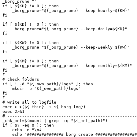
_borg_prune=""

if [ ${KH} != 0 ]; then

    _borg_prune="${_borg_prune} --keep-hourly=${KH}"

fi

if [ ${KD} != 0 ]; then

    _borg_prune="${_borg_prune} --keep-daily=${KD}"

fi

if [ ${KW} != 0 ]; then

    _borg_prune="${_borg_prune} --keep-weekly=${KW}"

fi

if [ ${KM} != 0 ]; then

    _borg_prune="${_borg_prune} --keep-monthly=${KM}"

fi

# -----------------------------------------------------
# check folders

if [ ! -d "${_own_path}/logs" ]; then

    mkdir -p "${_own_path}/logs"

fi

# -----------------------------------------------------
# write all to logfile

exec > >(${_tbin} -i ${_borg_log})

exec 2>&1

# -----------------------------------------------------
_chk_mnt=$(mount | grep -iq "${_mnt_path}")

if [ $? -eq 0 ]; then

    echo -e "\n#---------------------------------------
    echo "############### borg create #################