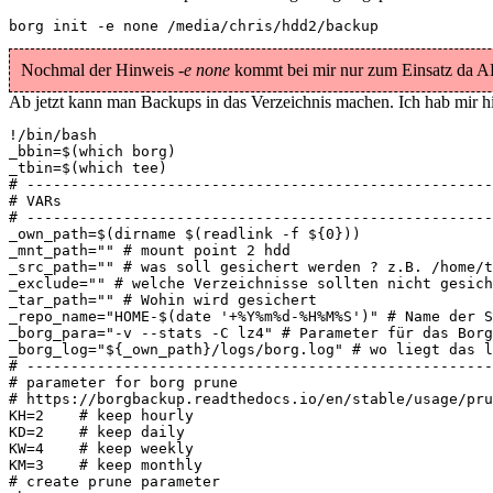
borg init -e none /media/chris/hdd2/backup
Nochmal der Hinweis
-e none
kommt bei mir nur zum Einsatz da 
Ab jetzt kann man Backups in das Verzeichnis machen. Ich hab mir h
!/bin/bash

_bbin=$(which borg)

_tbin=$(which tee)

# -----------------------------------------------------
# VARs

# -----------------------------------------------------
_own_path=$(dirname $(readlink -f ${0}))

_mnt_path="" # mount point 2 hdd

_src_path="" # was soll gesichert werden ? z.B. /home/t
_exclude="" # welche Verzeichnisse sollten nicht gesich
_tar_path="" # Wohin wird gesichert

_repo_name="HOME-$(date '+%Y%m%d-%H%M%S')" # Name der S
_borg_para="-v --stats -C lz4" # Parameter für das Borg
_borg_log="${_own_path}/logs/borg.log" # wo liegt das l
# -----------------------------------------------------
# parameter for borg prune

# https://borgbackup.readthedocs.io/en/stable/usage/pru
KH=2    # keep hourly

KD=2    # keep daily

KW=4    # keep weekly

KM=3    # keep monthly

# create prune parameter
