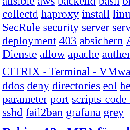
ansible
aws
backend
bash
b
collectd
haproxy
install
lin
SecRule
security
server
ser
deployment
403
absichern
Dienste
allow
apache
authen
CITRIX - Terminal - VMwa
ddos
deny
directories
eol
he
parameter
port
scripts-code
sshd
fail2ban
grafana
grey