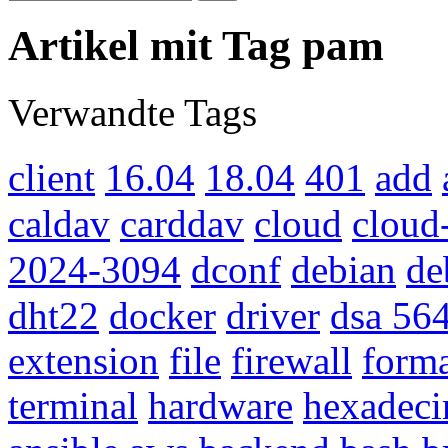
Artikel mit Tag pam
Verwandte Tags
client
16.04
18.04
401
add
caldav
carddav
cloud
cloud-
2024-3094
dconf
debian
de
dht22
docker
driver
dsa 56
extension
file
firewall
forma
terminal
hardware
hexadeci