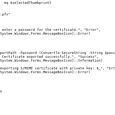
 -eq $selectedThumbprint}

.pfx"

 enter a password for the certificate.", "Error", 

System.Windows.Forms.MessageBoxIcon]::Error)

portPath -Password (ConvertTo-SecureString -String $pass
 Certificate exported successfully.", "Success", 

System.Windows.Forms.MessageBoxIcon]::Information)

exporting S/MIME certificate with private key: $_", "Err
System.Windows.Forms.MessageBoxIcon]::Error)

n
