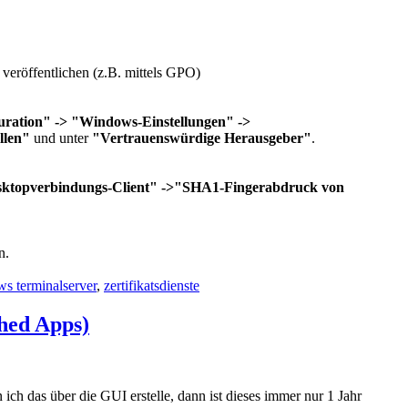
 veröffentlichen (z.B. mittels GPO)
ration" -> "Windows-Einstellungen" ->
llen"
und unter
"Vertrauenswürdige Herausgeber"
.
sktopverbindungs-Client" ->"SHA1-Fingerabdruck von
n.
s terminalserver
,
zertifikatsdienste
shed Apps)
ch das über die GUI erstelle, dann ist dieses immer nur 1 Jahr