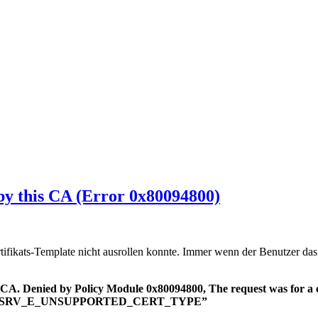
by this CA (Error 0x80094800)
Zertifikats-Template nicht ausrollen konnte. Immer wenn der Benutzer da
e CA. Denied by Policy Module 0x80094800, The request was for a ce
X. CRTSRV_E_UNSUPPORTED_CERT_TYPE”