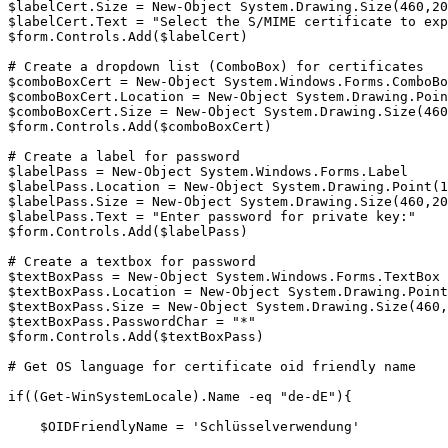
$labelCert.Size = New-Object System.Drawing.Size(460,20
$labelCert.Text = "Select the S/MIME certificate to exp
$form.Controls.Add($labelCert)

# Create a dropdown list (ComboBox) for certificates

$comboBoxCert = New-Object System.Windows.Forms.ComboBo
$comboBoxCert.Location = New-Object System.Drawing.Poin
$comboBoxCert.Size = New-Object System.Drawing.Size(460
$form.Controls.Add($comboBoxCert)

# Create a label for password

$labelPass = New-Object System.Windows.Forms.Label

$labelPass.Location = New-Object System.Drawing.Point(1
$labelPass.Size = New-Object System.Drawing.Size(460,20
$labelPass.Text = "Enter password for private key:"

$form.Controls.Add($labelPass)

# Create a textbox for password

$textBoxPass = New-Object System.Windows.Forms.TextBox

$textBoxPass.Location = New-Object System.Drawing.Point
$textBoxPass.Size = New-Object System.Drawing.Size(460,
$textBoxPass.PasswordChar = "*"

$form.Controls.Add($textBoxPass)

# Get OS language for certificate oid friendly name

if((Get-WinSystemLocale).Name -eq "de-dE"){

    $OIDFriendlyName = 'Schlüsselverwendung'
