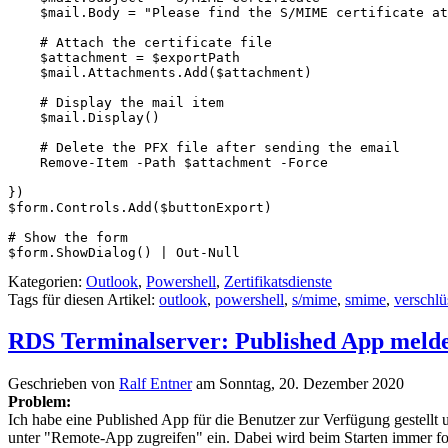
    $mail.Body = "Please find the S/MIME certificate at
    # Attach the certificate file

    $attachment = $exportPath

    $mail.Attachments.Add($attachment)

    # Display the mail item

    $mail.Display()

    # Delete the PFX file after sending the email

    Remove-Item -Path $attachment -Force

})

$form.Controls.Add($buttonExport)

# Show the form

Kategorien:
Outlook
,
Powershell
,
Zertifikatsdienste
Tags für diesen Artikel:
outlook
,
powershell
,
s/mime
,
smime
,
verschlü
RDS Terminalserver: Published App melde
Geschrieben von
Ralf Entner
am
Sonntag, 20. Dezember 2020
Problem:
Ich habe eine Published App für die Benutzer zur Verfügung gestellt
unter "Remote-App zugreifen" ein. Dabei wird beim Starten immer f