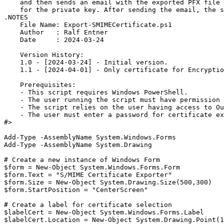
    and then sends an email with the exported PFX file 
    for the private key. After sending the email, the s
.NOTES

    File Name: Export-SMIMECertificate.ps1

    Author   : Ralf Entner

    Date     : 2024-03-24

    Version History:

    1.0 - [2024-03-24] - Initial version.

    1.1 - [2024-04-01] - Only certificate for Encryptio
    Prerequisites:

    - This script requires Windows PowerShell.

    - The user running the script must have permission 
    - The script relies on the user having access to Ou
    - The user must enter a password for certificate ex
#>

Add-Type -AssemblyName System.Windows.Forms

Add-Type -AssemblyName System.Drawing

# Create a new instance of Windows Form

$form = New-Object System.Windows.Forms.Form

$form.Text = "S/MIME Certificate Exporter"

$form.Size = New-Object System.Drawing.Size(500,300)

$form.StartPosition = "CenterScreen"

# Create a label for certificate selection

$labelCert = New-Object System.Windows.Forms.Label

$labelCert.Location = New-Object System.Drawing.Point(1