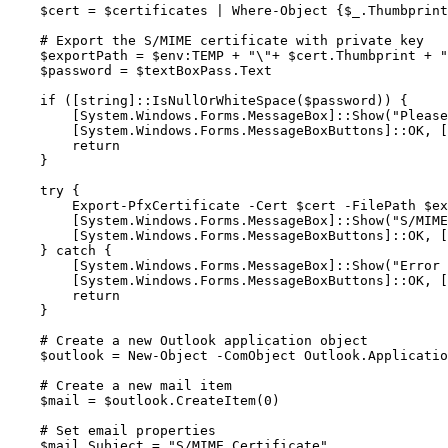
    $cert = $certificates | Where-Object {$_.Thumbprint
    # Export the S/MIME certificate with private key

    $exportPath = $env:TEMP + "\"+ $cert.Thumbprint + "
    $password = $textBoxPass.Text

    if ([string]::IsNullOrWhiteSpace($password)) {

        [System.Windows.Forms.MessageBox]::Show("Please
        [System.Windows.Forms.MessageBoxButtons]::OK, [
        return

    }

    try {

        Export-PfxCertificate -Cert $cert -FilePath $ex
        [System.Windows.Forms.MessageBox]::Show("S/MIME
        [System.Windows.Forms.MessageBoxButtons]::OK, [
    } catch {

        [System.Windows.Forms.MessageBox]::Show("Error 
        [System.Windows.Forms.MessageBoxButtons]::OK, [
        return

    }

    # Create a new Outlook application object

    $outlook = New-Object -ComObject Outlook.Applicatio
    # Create a new mail item

    $mail = $outlook.CreateItem(0)

    # Set email properties

    $mail.Subject = "S/MIME Certificate"
