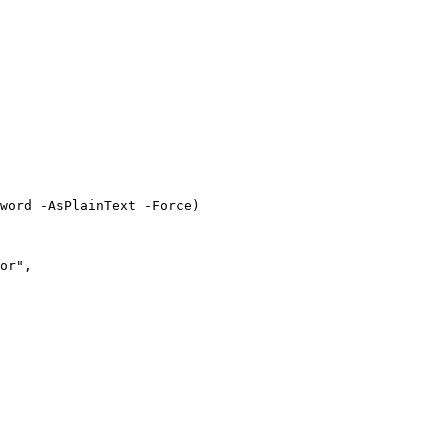
word -AsPlainText -Force)

or",
