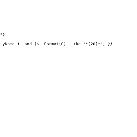
"}

lyName ) -and ($_.Format(0) -like "*(20)*") }}
