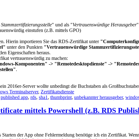
Stammzertifizierungsstelle
" und als "
Vertrauenswürdige Herausgeber
"
rauenswürdig einstufen (z.B. mittels GPO)
n. Hierin importieren Sie das RDS-Zertifikat unter
"Computerkonfigu
sel"
unter den Punkten
"Vertrauenswürdige Stammzertifizierungsste
 den Eigenschaften heraus.
fikat vertrauenswürdig zu machen:
Windows-Komponenten" -> "Remotedesktopdienste" -> "Remotede
stellen"
.
 2016er-Server wollte unbedingt die Buchstaben als Großbuchstabe
ows Terminalserver
,
Zertifikatsdienste
,
published app
,
rds
,
sha1
,
thumbprint
,
unbekannter herausgeber
,
window
rtificate mittels Powershell (z.B. RDS Publi
tarten der App ohne Fehlermeldung benötige ich ein Zertifikat. Wenn i