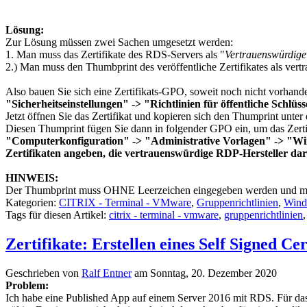
Lösung:
Zur Lösung müssen zwei Sachen umgesetzt werden:
1. Man muss das Zertifikate des RDS-Servers als "
Vertrauenswürdige 
2.) Man muss den Thumbprint des veröffentliche Zertifikates als vert
Also bauen Sie sich eine Zertifikats-GPO, soweit noch nicht vorhande
"Sicherheitseinstellungen" -> "Richtlinien für öffentliche Schlüs
Jetzt öffnen Sie das Zertifikat und kopieren sich den Thumprint unter
Diesen Thumprint fügen Sie dann in folgender GPO ein, um das Zerti
"Computerkonfiguration" -> "Administrative Vorlagen" -> "
Zertifikaten angeben, die vertrauenswürdige RDP-Hersteller dar
HINWEIS:
Der Thumbprint muss OHNE Leerzeichen eingegeben werden und mein
Kategorien:
CITRIX - Terminal - VMware
,
Gruppenrichtlinien
,
Wind
Tags für diesen Artikel:
citrix - terminal - vmware
,
gruppenrichtlinien
Zertifikate: Erstellen eines Self Signed Ce
Geschrieben von
Ralf Entner
am
Sonntag, 20. Dezember 2020
Problem:
Ich habe eine Published App auf einem Server 2016 mit RDS. Für das S