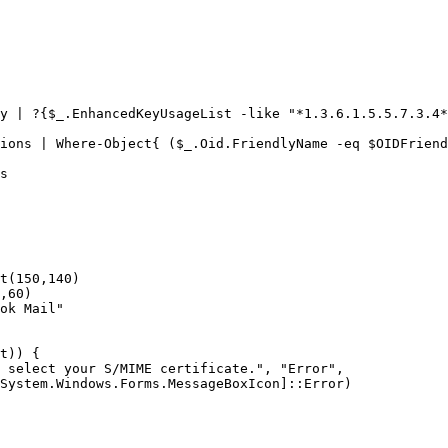
y | ?{$_.EnhancedKeyUsageList -like "*1.3.6.1.5.5.7.3.4*
ions | Where-Object{ ($_.Oid.FriendlyName -eq $OIDFriend
s

t(150,140)

,60)

ok Mail"

t)) {

 select your S/MIME certificate.", "Error", 

System.Windows.Forms.MessageBoxIcon]::Error)
