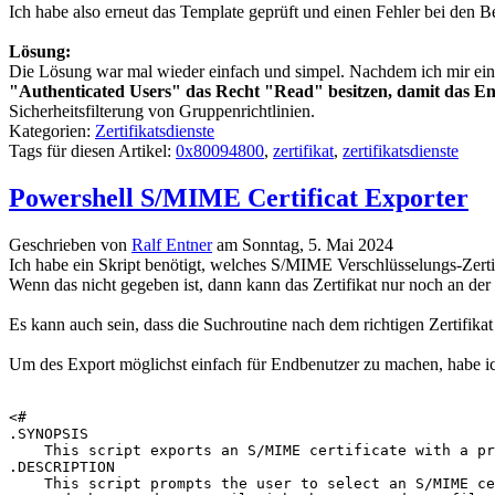
Ich habe also erneut das Template geprüft und einen Fehler bei den 
Lösung:
Die Lösung war mal wieder einfach und simpel. Nachdem ich mir ein
"Authenticated Users" das Recht "Read" besitzen, damit das En
Sicherheitsfilterung von Gruppenrichtlinien.
Kategorien:
Zertifikatsdienste
Tags für diesen Artikel:
0x80094800
,
zertifikat
,
zertifikatsdienste
Powershell S/MIME Certificat Exporter
Geschrieben von
Ralf Entner
am
Sonntag, 5. Mai 2024
Ich habe ein Skript benötigt, welches S/MIME Verschlüsselungs-Zertifi
Wenn das nicht gegeben ist, dann kann das Zertifikat nur noch an der
Es kann auch sein, dass die Suchroutine nach dem richtigen Zertifik
Um des Export möglichst einfach für Endbenutzer zu machen, habe i
<#

.SYNOPSIS

    This script exports an S/MIME certificate with a pr
.DESCRIPTION

    This script prompts the user to select an S/MIME ce