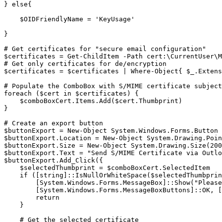
} else{

    $OIDFriendlyName = 'KeyUsage'

}

# Get certificates for "secure email configuration"

$certificates = Get-ChildItem -Path cert:\CurrentUser\M
# Get only certificates for de/encryption

$certificates = $certificates | Where-Object{ $_.Extens
# Populate the ComboBox with S/MIME certificate subject
foreach ($cert in $certificates) {

    $comboBoxCert.Items.Add($cert.Thumbprint)

}

# Create an export button

$buttonExport = New-Object System.Windows.Forms.Button

$buttonExport.Location = New-Object System.Drawing.Poin
$buttonExport.Size = New-Object System.Drawing.Size(200
$buttonExport.Text = "Send S/MIME Certificate via Outlo
$buttonExport.Add_Click({

    $selectedThumbprint = $comboBoxCert.SelectedItem

    if ([string]::IsNullOrWhiteSpace($selectedThumbprin
        [System.Windows.Forms.MessageBox]::Show("Please
        [System.Windows.Forms.MessageBoxButtons]::OK, [
        return

    }

    # Get the selected certificate
