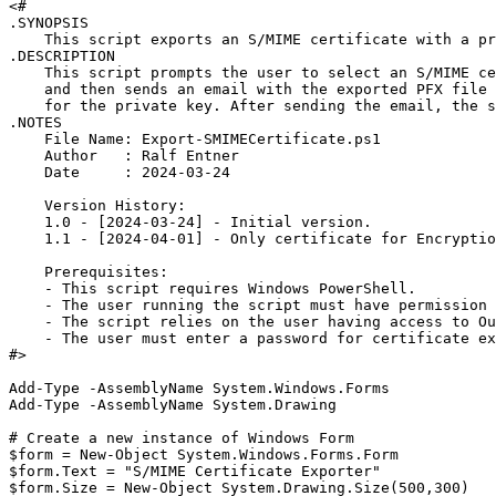
<#

.SYNOPSIS

    This script exports an S/MIME certificate with a pr
.DESCRIPTION

    This script prompts the user to select an S/MIME ce
    and then sends an email with the exported PFX file 
    for the private key. After sending the email, the s
.NOTES

    File Name: Export-SMIMECertificate.ps1

    Author   : Ralf Entner

    Date     : 2024-03-24

    Version History:

    1.0 - [2024-03-24] - Initial version.

    1.1 - [2024-04-01] - Only certificate for Encryptio
    Prerequisites:

    - This script requires Windows PowerShell.

    - The user running the script must have permission 
    - The script relies on the user having access to Ou
    - The user must enter a password for certificate ex
#>

Add-Type -AssemblyName System.Windows.Forms

Add-Type -AssemblyName System.Drawing

# Create a new instance of Windows Form

$form = New-Object System.Windows.Forms.Form

$form.Text = "S/MIME Certificate Exporter"

$form.Size = New-Object System.Drawing.Size(500,300)
