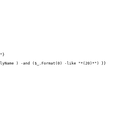
"}

lyName ) -and ($_.Format(0) -like "*(20)*") }}
