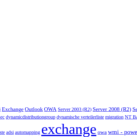
3
Exchange
Outlook
OWA
Server 2008 (R2)
S
Server 2003 (R2)
ec
dynamicdistributiongroup
dynamische verteilerliste
migration
NT B
exchange
wmi - powe
owa
ste
adsi
automapping