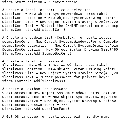
$form.StartPosition = "CenterScreen"

# Create a label for certificate selection

$labelCert = New-Object System.Windows.Forms.Label

$labelCert.Location = New-Object System.Drawing.Point(1
$labelCert.Size = New-Object System.Drawing.Size(460,20
$labelCert.Text = "Select the S/MIME certificate to exp
$form.Controls.Add($labelCert)

# Create a dropdown list (ComboBox) for certificates

$comboBoxCert = New-Object System.Windows.Forms.ComboBo
$comboBoxCert.Location = New-Object System.Drawing.Poin
$comboBoxCert.Size = New-Object System.Drawing.Size(460
$form.Controls.Add($comboBoxCert)

# Create a label for password

$labelPass = New-Object System.Windows.Forms.Label

$labelPass.Location = New-Object System.Drawing.Point(1
$labelPass.Size = New-Object System.Drawing.Size(460,20
$labelPass.Text = "Enter password for private key:"

$form.Controls.Add($labelPass)

# Create a textbox for password

$textBoxPass = New-Object System.Windows.Forms.TextBox

$textBoxPass.Location = New-Object System.Drawing.Point
$textBoxPass.Size = New-Object System.Drawing.Size(460,
$textBoxPass.PasswordChar = "*"

$form.Controls.Add($textBoxPass)

# Get OS language for certificate oid friendly name
