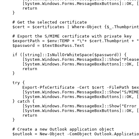
        [System.Windows.Forms.MessageBoxButtons]::OK, [
        return

    }

    # Get the selected certificate

    $cert = $certificates | Where-Object {$_.Thumbprint
    # Export the S/MIME certificate with private key

    $exportPath = $env:TEMP + "\"+ $cert.Thumbprint + "
    $password = $textBoxPass.Text

    if ([string]::IsNullOrWhiteSpace($password)) {

        [System.Windows.Forms.MessageBox]::Show("Please
        [System.Windows.Forms.MessageBoxButtons]::OK, [
        return

    }

    try {

        Export-PfxCertificate -Cert $cert -FilePath $ex
        [System.Windows.Forms.MessageBox]::Show("S/MIME
        [System.Windows.Forms.MessageBoxButtons]::OK, [
    } catch {

        [System.Windows.Forms.MessageBox]::Show("Error 
        [System.Windows.Forms.MessageBoxButtons]::OK, [
        return

    }

    # Create a new Outlook application object

    $outlook = New-Object -ComObject Outlook.Applicatio