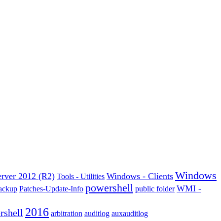
Windows
erver 2012 (R2)
Windows - Clients
Tools - Utilities
powershell
WMI -
ackup
Patches-Update-Info
public folder
2016
rshell
arbitration
auditlog
auxauditlog