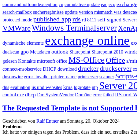
exchang
commandnotfoundexception
cu
cumulative update
eac
ecp
search-mailbox
sucherergbnisse
update
version mismatch was detecte
published app
rds
self signed
protected mode
rtl 8111
Server
Windows Terminalserver
VMWare
XenAp
exchange online
ex
dynamische
elemente
gpo
outlook
wind
dualscan
Metadaten
Sharepoint
Sharepoint 2010
MS-Office
Office
s/m
gelesen
Kontakte
microsoft office
drucker
druckserver
connect-msolservice
DHCP
download
ex
Scripts
dnsonwire
error_invalid_printer_name
printserver
scanner
Server 2
kms
dns
evaluation
iis und websites
logrotate
ntp
dhcp
IIS und W
control.exe
DmiSystemVendor
Domäne
error
failed
The Requested Template is not Supported 
Geschrieben von
Ralf Entner
am
Sonntag, 20. Oktober 2024
Problem:
Ich hatte vor einigen tagen das Problem, dass ich ein neu erstelltes 