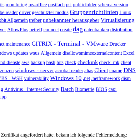
iis
monitoring
ms-office
postfach
pst
publicfolder
schema version
Gruppenrichtlinien
be reader
driver
geschützter modus
Linux
unbekannter herausgeber
Virtualisierung
obit Allgemein
treiber
dag
ver
AllowPlus
betreff
connect
create
datenbanken
distribution
CITRIX - Terminal - VMware
act
maintenance
Drucker
ndows updates
wsus
Allgemein
disallowsmimeexternalcontent
Excel
checkmk
nd dienste
aws
backup
bash
bits
check
check_mk
client
DNS
windows - server
Client
izenzen
acrobat reader
alias
cname
Windows 10
VBS - WSH
vulnerability
.net
.netframework
dism
Batch
ng
Antivirus - Internet Security
Biometrie
BIOS
capi
app
s Zertifikat angefordert hatte, bekam ich folgende Fehlermeldung: