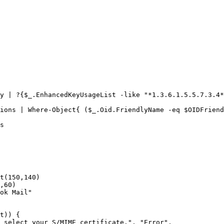
y | ?{$_.EnhancedKeyUsageList -like "*1.3.6.1.5.5.7.3.4*
ions | Where-Object{ ($_.Oid.FriendlyName -eq $OIDFriend
s

t(150,140)

,60)

ok Mail"

t)) {

 select your S/MIME certificate.", "Error", 
