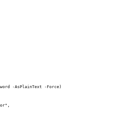
word -AsPlainText -Force)

or",
