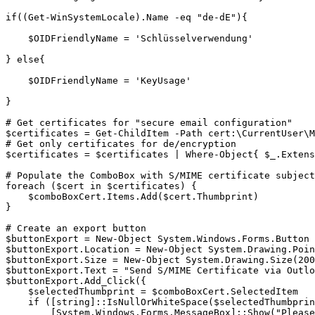
if((Get-WinSystemLocale).Name -eq "de-dE"){

    $OIDFriendlyName = 'Schlüsselverwendung'

} else{

    $OIDFriendlyName = 'KeyUsage'

}

# Get certificates for "secure email configuration"

$certificates = Get-ChildItem -Path cert:\CurrentUser\M
# Get only certificates for de/encryption

$certificates = $certificates | Where-Object{ $_.Extens
# Populate the ComboBox with S/MIME certificate subject
foreach ($cert in $certificates) {

    $comboBoxCert.Items.Add($cert.Thumbprint)

}

# Create an export button

$buttonExport = New-Object System.Windows.Forms.Button

$buttonExport.Location = New-Object System.Drawing.Poin
$buttonExport.Size = New-Object System.Drawing.Size(200
$buttonExport.Text = "Send S/MIME Certificate via Outlo
$buttonExport.Add_Click({

    $selectedThumbprint = $comboBoxCert.SelectedItem

    if ([string]::IsNullOrWhiteSpace($selectedThumbprin
        [System.Windows.Forms.MessageBox]::Show("Please