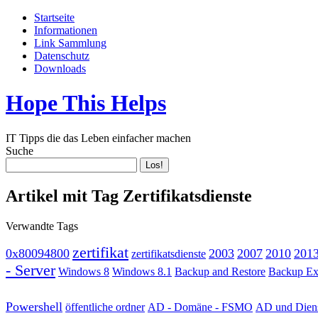
Startseite
Informationen
Link Sammlung
Datenschutz
Downloads
Hope This Helps
IT Tipps die das Leben einfacher machen
Suche
Artikel mit Tag Zertifikatsdienste
Verwandte Tags
zertifikat
0x80094800
2003
2007
2010
201
zertifikatsdienste
- Server
Windows 8
Windows 8.1
Backup and Restore
Backup Ex
Powershell
öffentliche ordner
AD - Domäne - FSMO
AD und Dien