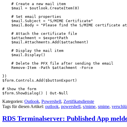
    # Create a new mail item

    $mail = $outlook.CreateItem(0)

    # Set email properties

    $mail.Subject = "S/MIME Certificate"

    $mail.Body = "Please find the S/MIME certificate at
    # Attach the certificate file

    $attachment = $exportPath

    $mail.Attachments.Add($attachment)

    # Display the mail item

    $mail.Display()

    # Delete the PFX file after sending the email

    Remove-Item -Path $attachment -Force

})

$form.Controls.Add($buttonExport)

# Show the form

Kategorien:
Outlook
,
Powershell
,
Zertifikatsdienste
Tags für diesen Artikel:
outlook
,
powershell
,
s/mime
,
smime
,
verschlü
RDS Terminalserver: Published App melde