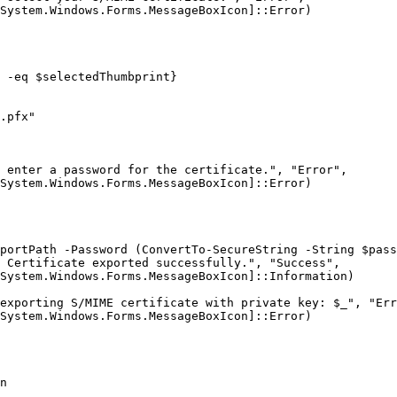
System.Windows.Forms.MessageBoxIcon]::Error)

 -eq $selectedThumbprint}

.pfx"

 enter a password for the certificate.", "Error", 

System.Windows.Forms.MessageBoxIcon]::Error)

portPath -Password (ConvertTo-SecureString -String $pass
 Certificate exported successfully.", "Success", 

System.Windows.Forms.MessageBoxIcon]::Information)

exporting S/MIME certificate with private key: $_", "Err
System.Windows.Forms.MessageBoxIcon]::Error)

n
