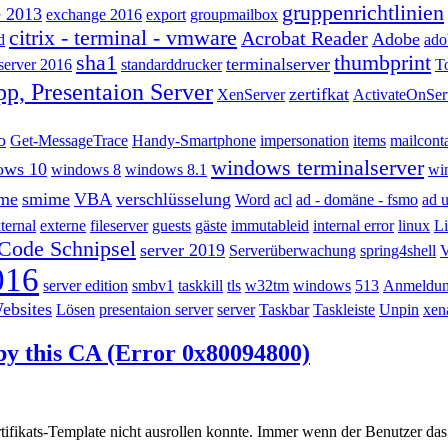
gruppenrichtlinien
e 2013
exchange 2016
export
groupmailbox
citrix - terminal - vmware
Acrobat Reader
Adobe
d
ado
sha1
thumbprint
terminalserver
server 2016
standarddrucker
T
p, Presentaion Server
zertifkat
XenServer
ActivateOnSer
o
Get-MessageTrace
Handy-Smartphone
impersonation
items
mailcont
windows terminalserver
ows 10
windows 8
windows 8.1
wi
ime
smime
VBA
verschlüsselung
Word
acl
ad - domäne - fsmo
ad u
ternal
externe
fileserver
guests
gäste
immutableid
internal error
linux
L
-Code Schnipsel
server 2019
Serverüberwachung
spring4shell
016
server edition
smbv1
taskkill
tls
w32tm
windows
513
Anmeldu
ebsites
Lösen
presentaion server
server
Taskbar
Taskleiste
Unpin
xen
by this CA (Error 0x80094800)
Zertifikats-Template nicht ausrollen konnte. Immer wenn der Benutzer da