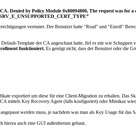
e CA. Denied by Policy Module 0x80094800, The request was for a ce
X. CRTSRV_E_UNSUPPORTED_CERT_TYPE”
Berechtigungen vermutet. Der Benutzer hatte "Read" und "Enroll" Berec
 Default-Template der CA angeschaut hatte, fiel es mir wie Schuppen
rollment funktioniert.
Es genügt nicht, dass der Benutzer oder die Gr
kate exportiert um diese für eine Client-Migration zu erhalten. Das Skr
 CA mittels Key Recovery Agent (falls konfiguriert) oder Mimikaz wied
at angepasst werden muss, je nachdem was man als Key Usage für das S/
ch hierzu auch eine GUI außenherum gebaut.