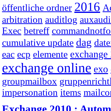
2016
öffentliche ordner
A
arbitration
auditlog
auxaudi
Exec
betreff
commandnotfo
dag
cumulative update
dat
exchange
eac
ecp
elemente
exchange online
exo
groupmailbox
gruppenricht
impersonation
items
mailco
Exchange 2010 : Autom