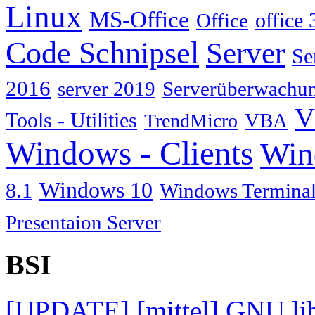
Linux
MS-Office
Office
office 
Code Schnipsel
Server
Se
2016
server 2019
Serverüberwachu
V
Tools - Utilities
TrendMicro
VBA
Windows - Clients
Win
Windows 10
8.1
Windows Terminal
Presentaion Server
BSI
[UPDATE] [mittel] GNU lib