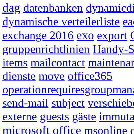
dag
datenbanken
dynamicdi
dynamische verteilerliste
ea
exchange 2016
exo
export
gruppenrichtlinien
Handy-S
items
mailcontact
maintena
dienste
move
office365
operationrequiresgroupman
send-mail
subject
verschieb
externe
guests
gäste
immuta
microsoft office
msonline