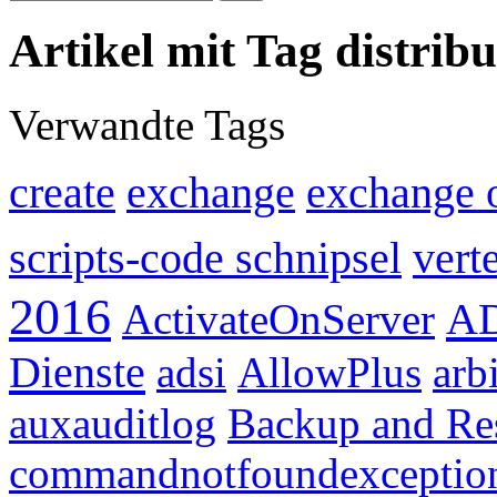
Artikel mit Tag distribu
Verwandte Tags
create
exchange
exchange 
scripts-code schnipsel
verte
2016
AD
ActivateOnServer
Dienste
adsi
AllowPlus
arb
auxauditlog
Backup and Re
commandnotfoundexceptio