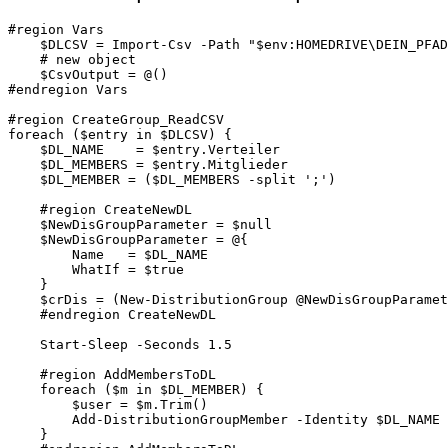
#region Vars

    $DLCSV = Import-Csv -Path "$env:HOMEDRIVE\DEIN_PFAD
    # new object

    $CsvOutput = @()

#endregion Vars

#region CreateGroup_ReadCSV

foreach ($entry in $DLCSV) {

    $DL_NAME    = $entry.Verteiler

    $DL_MEMBERS = $entry.Mitglieder

    $DL_MEMBER = ($DL_MEMBERS -split ';')  

    #region CreateNewDL

    $NewDisGroupParameter = $null

    $NewDisGroupParameter = @{

        Name   = $DL_NAME

        WhatIf = $true

    }

    $crDis = (New-DistributionGroup @NewDisGroupParamet
    #endregion CreateNewDL

    Start-Sleep -Seconds 1.5

    #region AddMembersToDL

    foreach ($m in $DL_MEMBER) {

        $user = $m.Trim()

        Add-DistributionGroupMember -Identity $DL_NAME 
    }
