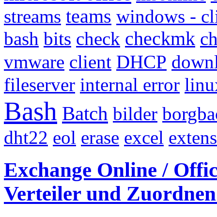
streams
teams
windows - cl
bash
bits
check
checkmk
c
vmware
client
DHCP
down
fileserver
internal error
linu
Bash
Batch
bilder
borgba
dht22
eol
erase
excel
exten
Exchange Online / Offic
Verteiler und Zuordnen