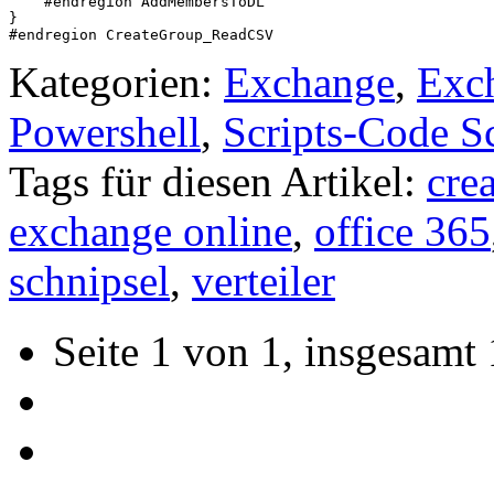
    #endregion AddMembersToDL

}

#endregion CreateGroup_ReadCSV
Kategorien:
Exchange
,
Exc
Powershell
,
Scripts-Code S
Tags für diesen Artikel:
cre
exchange online
,
office 365
schnipsel
,
verteiler
Seite 1 von 1, insgesamt 