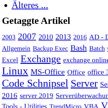
Älteres ...
Getaggte Artikel
2007
2013
2010
AD - 
2003
2016
Bash
Allgemein
Batch
Backup Exec
Exchange
Excel
exchange onlin
Linux
MS-Office
Office
office 
Code Schnipsel
Server
Se
2016
server 2019
Serverüberwachu
V
Tools - Utilities
TrendMicro
VBA