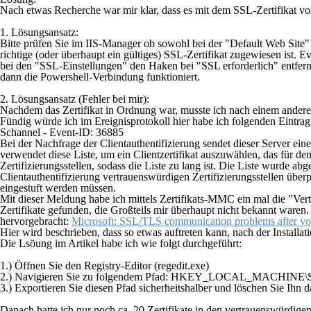
Nach etwas Recherche war mir klar, dass es mit dem SSL-Zertifikat v
1. Lösungsansatz:
Bitte prüfen Sie im IIS-Manager ob sowohl bei der "
Default Web Site
"
richtige (oder überhaupt ein gültiges) SSL-Zertifikat zugewiesen ist. E
bei den "
SSL-Einstellungen
" den Haken bei "
SSL erforderlich
" entfer
dann die Powershell-Verbindung funktioniert.
2. Lösungsansatz
(Fehler bei mir):
Nachdem das Zertifikat in Ordnung war, musste ich nach einem ander
Fündig würde ich im Ereignisprotokoll hier habe ich folgenden Eintra
Schannel - Event-ID: 36885
Bei der Nachfrage der Clientauthentifizierung sendet dieser Server eine
verwendet diese Liste, um ein Clientzertifikat auszuwählen, das für de
Zertifizierungsstellen, sodass die Liste zu lang ist. Die Liste wurde ab
Clientauthentifizierung vertrauenswürdigen Zertifizierungsstellen über
eingestuft werden müssen.
Mit dieser Meldung habe ich mittels Zertifikats-MMC ein mal die "Vert
Zertifikate gefunden, die Großteils mir überhaupt nicht bekannt waren
hervorgebracht:
Microsoft: SSL/TLS communication problems after yo
Hier wird beschrieben, dass so etwas auftreten kann, nach der Install
Die Lsöung im Artikel habe ich wie folgt durchgeführt:
1.) Öffnen Sie den Registry-Editor (regedit.exe)
2.) Navigieren Sie zu folgendem Pfad:
HKEY_LOCAL_MACHINE\SOFTWA
3.) Exportieren Sie diesen Pfad sicherheitshalber und löschen Sie Ihn 
Danach hatte ich nur noch ca. 20 Zertifikate in den vertrauenswürdig