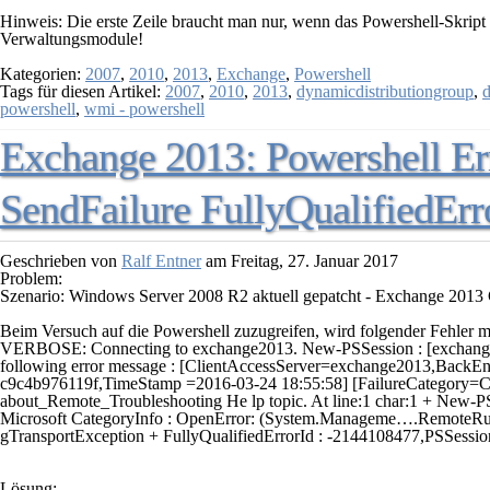
Hinweis:
Die erste Zeile braucht man nur, wenn das Powershell-Skript 
Verwaltungsmodule!
Kategorien:
2007
,
2010
,
2013
,
Exchange
,
Powershell
Tags für diesen Artikel:
2007
,
2010
,
2013
,
dynamicdistributiongroup
,
d
powershell
,
wmi - powershell
Exchange 2013: Powershell Er
SendFailure FullyQualifiedErr
Geschrieben von
Ralf Entner
am
Freitag, 27. Januar 2017
Problem:
Szenario: Windows Server 2008 R2 aktuell gepatcht - Exchange 2013 C
Beim Versuch auf die Powershell zuzugreifen, wird folgender Fehler 
VERBOSE: Connecting to exchange2013. New-PSSession : [exchange20
following error message : [ClientAccessServer=exchange2013,Back
c9c4b976119f,TimeStamp =2016-03-24 18:55:58] [FailureCategory=Caf
about_Remote_Troubleshooting He lp topic. At line:1 char:1 + New
Microsoft CategoryInfo : OpenError: (System.Manageme….RemoteR
gTransportException + FullyQualifiedErrorId : -2144108477,PSSessi
Lösung: