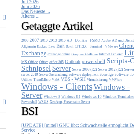
Juli 2026
Juni 2026
Das Neueste ...
Älteres ...
Getaggte Artikel
2007
2013
2010
AD - Domäne - FSMO
AD und Dienst
2003
2016
Adobe
Client
Bash
CITRIX - Terminal - VMware
Allgemein
Backup Exec
Batch
Li
Exchange
s
exchange online
Gruppenrichtlinien
Internet Explorer
Scripts-
powershell
Outlook
MS-Office
Office
office 365
Schnipsel
Server
Server 2008 (R2)
Server 2012 (R2)
Serve
server 2019
Sonstige Software
Too
Serverüberwachung
software deployment
VBS - WSH
Utilities
Virtualisierung
VMWare
TrendMicro
VBA
Windows - Clients
Windows -
Server
Windows 10
Windows 8
Windows 8.1
Windows Terminalser
Powershell
XenApp, Presentaion Server
WSUS
BSI
[UPDATE] [mittel] GNU libc: Schwachstelle ermöglicht De
Service