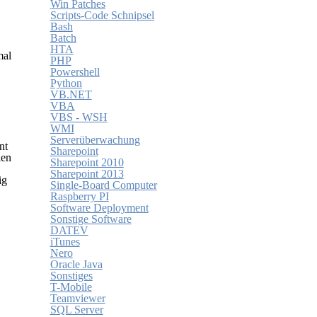
Win Patches
Scripts-Code Schnipsel
Bash
Batch
HTA
mal
PHP
Powershell
Python
VB.NET
VBA
VBS - WSH
WMI
Serverüberwachung
nt
Sharepoint
len
Sharepoint 2010
Sharepoint 2013
ig
Single-Board Computer
Raspberry PI
Software Deployment
Sonstige Software
DATEV
iTunes
Nero
Oracle Java
Sonstiges
T-Mobile
Teamviewer
SQL Server