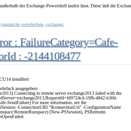
außerhalb der Exchange-Powershell laufen lässt. Diese lädt die Excha
ynamische verteilerliste
,
exchange
,
ror : FailureCategory=Cafe-
orId : -2144108477
U14 installiert
mehrfach ausgegeben:
13] Connecting to remote server exchange2013 failed with the
EndServer=exchange2013,RequestId=fd9724cd-19fb-4842-b30d-
e-SendFailure] For more information, see the
-PSSession -ConnectionURI “$connectionUri” -ConfigurationName
unspace:RemoteRunspace) [New-PSSession], PSRemotin
onOpenFailed