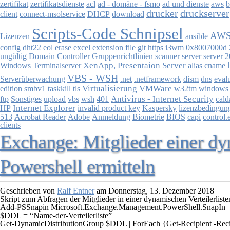
zertifikat
zertifikatsdienste
acl
ad - domäne - fsmo
ad und dienste
aws
b
drucker
druckserver
client
connect-msolservice
DHCP
download
Scripts-Code Schnipsel
AW
Lizenzen
ansible
config
dht22
eol
erase
excel
extension
file
git
https
i3wm
0x8007000d
ungültig
Domain Controller
Gruppenrichtlinien
scanner
server
server 
XenApp, Presentaion Server
Windows Terminalserver
alias
cname
VBS - WSH
Serverüberwachung
.net
.netframework
dism
dns
eval
Virtualisierung
VMWare
edition
smbv1
taskkill
tls
w32tm
windows
Antivirus - Internet Security
ftp
Sonstiges
upload
vbs
wsh
401
cald
Internet Explorer
HP
invalid product key
Kaspersky
lizenzbedingun
513
Acrobat Reader
Adobe
Anmeldung
Biometrie
BIOS
capi
control.
clients
Exchange: Mitglieder einer dyn
Powershell ermitteln
Geschrieben von
Ralf Entner
am
Donnerstag, 13. Dezember 2018
Skript zum Abfragen der Mitglieder in einer dynamischen Verteilerliste
Add-PSSnapin Microsoft.Exchange.Management.PowerShell.SnapIn

$DDL = “Name-der-Verteilerliste”

Get-DynamicDistributionGroup $DDL | ForEach {Get-Recipient -Recipi