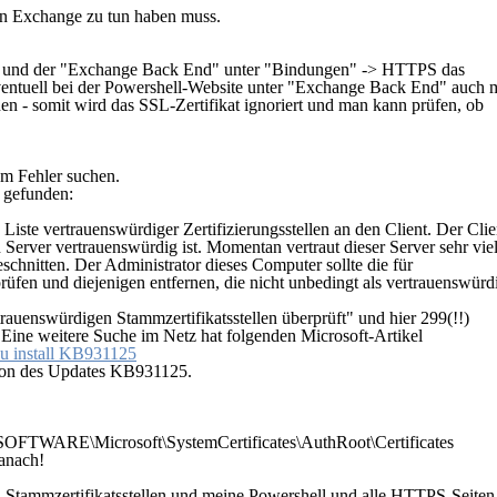
on Exchange zu tun haben muss.
 und der "
Exchange Back End
" unter "
Bindungen
" ->
HTTPS
das
ventuell bei der Powershell-Website unter "
Exchange Back End
" auch 
nen - somit wird das SSL-Zertifikat ignoriert und man kann prüfen, ob
em Fehler suchen.
g gefunden:
 Liste vertrauenswürdiger Zertifizierungsstellen an den Client. Der Clie
n Server vertrauenswürdig ist. Momentan vertraut dieser Server sehr vie
geschnitten. Der Administrator dieses Computer sollte die für
prüfen und diejenigen entfernen, die nicht unbedingt als vertrauenswürd
rauenswürdigen Stammzertifikatsstellen überprüft" und hier 299(!!)
. Eine weitere Suche im Netz hat folgenden Microsoft-Artikel
u install KB931125
ation des Updates KB931125.
RE\Microsoft\SystemCertificates\AuthRoot\Certificates
danach!
en Stammzertifikatsstellen und meine Powershell und alle HTTPS-Seiten