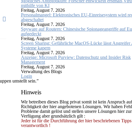
Mögliches Antibiotikum: Forscher entwickeln erstmals Viru
mithilfe von KI
Freitag, August 7. 2026
Personalmangel: Elektronisches EU-Einreisesystem wird r
abgeschaltet
Freitag, August 7. 2026
Spyware auf Routern: Chinesische Spionageangriffe auf E
aufgedeckt
Freitag, August 7. 2026
Screen Sharing: Gefährliche MacOS-Lücke lässt Angreifer
Systeme kapern
Freitag, August 7. 2026
Anzeige: Microsoft Purview: Datenschutz und Insider Risk
Management
Freitag, August 7. 2026
Verwaltung des Blogs
Login
ppen umstellt sein.”
Hinweis
Wir betreiben dieses Blog privat somit ist kein Anspruch auf
Richtigkeit der hier angebotenen Lösungen. Wir haben Fehl
Probleme damit gelöst und stellen unsere Lösungen hier zur
Verfügung aber grundsätzlich gilt :
Jeder ist für die Durchführung der hier beschriebenen Tipps 
verantwortlich !