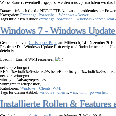
Wobei Source: eventuell angepasst werden muss, je nachdem wo das L
Danach ließ sich die die NET-HTTP-Activation problemlos per Powershe
Kategorien:
Exchange
,
Powershell
,
Windows - Server
Tags für diesen Artikel:
exchange
,
powershell
,
windows - server
,
wmi -
Windows 7 - Windows Update l
Geschrieben von
Christopher Pope
am
Mittwoch, 14. Dezember 2016
Problem :
Das Windows Update läuft ewig und findet keine neuen Upda
defekt ist.
Lösung :
Einmal WMI reparieren
net stop winmgmt

REN "%windir%\System32\Wbem\Repository" "%windir%\System3
net start winmgmt

winmgmt /salvagerepository

Kategorien:
Windows - Clients
,
WMI
Tags für diesen Artikel:
windows - clients
,
wmi
,
wmi - powershell
Installierte Rollen & Features
Geschrieben von
Christopher Pope
am
Montag, 7. März 2016