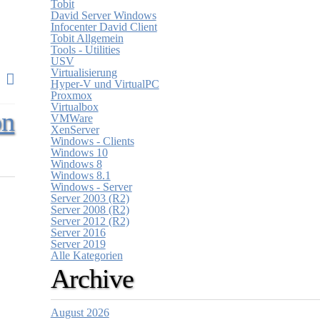
Tobit
David Server Windows
Infocenter David Client
Tobit Allgemein
Tools - Utilities
USV
Virtualisierung
Hyper-V und VirtualPC
Proxmox
Virtualbox
on
VMWare
XenServer
Windows - Clients
Windows 10
Windows 8
Windows 8.1
Windows - Server
Server 2003 (R2)
Server 2008 (R2)
Server 2012 (R2)
Server 2016
Server 2019
Alle Kategorien
Archive
August 2026