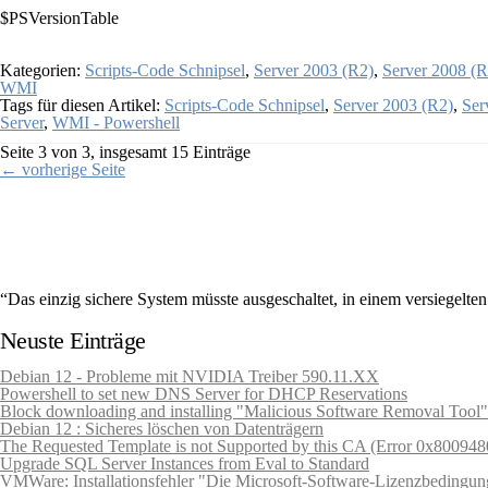
$PSVersionTable
Kategorien:
Scripts-Code Schnipsel
,
Server 2003 (R2)
,
Server 2008 (R
WMI
Tags für diesen Artikel:
Scripts-Code Schnipsel
,
Server 2003 (R2)
,
Ser
Server
,
WMI - Powershell
Seite 3 von 3, insgesamt 15 Einträge
← vorherige Seite
“Das einzig sichere System müsste ausgeschaltet, in einem versiegelt
Gene Spafford (Sicherheitsexperte)
Neuste Einträge
Debian 12 - Probleme mit NVIDIA Treiber 590.11.XX
Powershell to set new DNS Server for DHCP Reservations
Block downloading and installing "Malicious Software Removal Tool"
Debian 12 : Sicheres löschen von Datenträgern
The Requested Template is not Supported by this CA (Error 0x800948
Upgrade SQL Server Instances from Eval to Standard
VMWare: Installationsfehler "Die Microsoft-Software-Lizenzbedingu