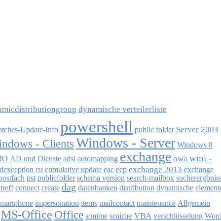
micdistributiongroup
dynamische verteilerliste
powershell
Server 2003
atches-Update-Info
public folder
Windows - Server
ndows - Clients
Windows 8
exchange
wmi -
owa
MO
AD und Dienste
adsi
automapping
exchange 2013
dexception
cu
cumulative update
eac
ecp
exchange
postfach
pst
publicfolder
schema version
search-mailbox
sucherergbnis
dag
treff
connect
create
datenbanken
distribution
dynamische
element
martphone
impersonation
items
mailcontact
maintenance
Allgemein
MS-Office
Office
smime
VBA
s/mime
verschlüsselung
Wor