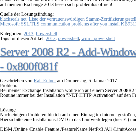
auf meinem Exchange 2013 liesen sich problemlos öffnen!
Quelle der Lösungsfindung:
blackseals.net: Liste der vertrauenswürdigen Stamm-Zertifizierungsstell
Microsoft: SSL/TLS communication problems after you install KB931
Kategorien:
2013
,
Powershell
Tags für diesen Artikel:
2013
,
powershell
,
wmi - powershell
Server 2008 R2 - Add-Windo
- 0x800f081f
Geschrieben von
Ralf Entner
am
Donnerstag, 5. Januar 2017
Problem:
Bei meiner Exchange-Installation wollte ich auf einem Server 2008R2 mi
Routine immer bei der Installation "NET-HTTP-Activation" auf den Fe
Lösung:
Nach einigem Probieren bin ich auf einen Eintrag im Internet gestoßen
Hierzu bitte eine Installations-DVD in das Laufwerk legen (hier E:) un
DISM /Online /Enable-Feature /FeatureName:NetFx3 /All /LimitAccess