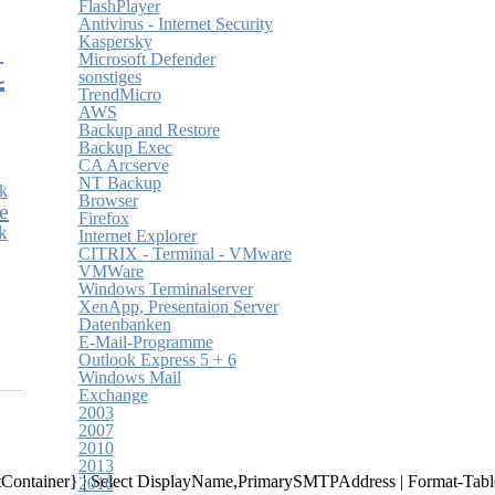
FlashPlayer
Antivirus - Internet Security
Kaspersky
t
Microsoft Defender
sonstiges
TrendMicro
AWS
Backup and Restore
Backup Exec
CA Arcserve
NT Backup
rk
Browser
e
Firefox
k
Internet Explorer
CITRIX - Terminal - VMware
VMWare
Windows Terminalserver
XenApp, Presentaion Server
Datenbanken
E-Mail-Programme
Outlook Express 5 + 6
Windows Mail
Exchange
2003
2007
2010
2013
ntContainer} | Select DisplayName,PrimarySMTPAddress | Format-Tabl
2016