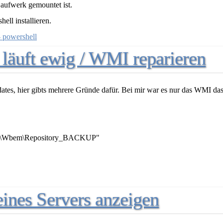
aufwerk gemountet ist.
ll installieren.
 powershell
äuft ewig / WMI reparieren
tes, hier gibts mehrere Gründe dafür. Bei mir war es nur das WMI da
2\Wbem\Repository_BACKUP"

 eines Servers anzeigen