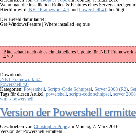
Wenn man die installierten Rollen & Features eines Servers anzeigen m
Hierführ wird
.NET Framework 4.5
und
Powershell 4.0
benötigt.
Der Befehl dafür lautet :
Get-WindowsFeature | Where installed -eq true
Bitte schaut nach ob es ein aktuelleres Update für .NET Framework g
4.5.2
Downloads :
.NET Framework 4.5
Powershell 4.0
Kategorien:
Powershell
,
Scripts-Code Schnipsel
,
Server 2008 (R2)
,
Se
Tags für diesen Artikel:
powershell
,
scripts-code schnipsel
,
server 2008
wmi - powershell
Version der Powershell ermitte
Geschrieben von
Christopher Pope
am
Montag, 7. März 2016
Version der Powershell ermitteln :