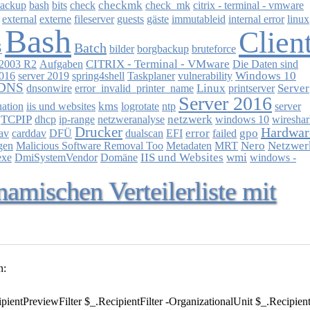
checkmk
ackup
bash
bits
check
check_mk
citrix - terminal - vmware
external
externe
fileserver
guests
gäste
immutableid
internal error
linux
Bash
Clien
Batch
S
bilder
borgbackup
bruteforce
CITRIX - Terminal - VMware
2003 R2
Aufgaben
Die Daten sind
Windows 10
2016
server 2019
spring4shell
Taskplaner
vulnerability
DNS
Linux
Server
dnsonwire
error_invalid_printer_name
printserver
Server 2016
kms
uation
iis und websites
logrotate
ntp
server
TCPIP
netzwerk
dhcp
ip-range
netzweranalyse
windows 10
wiresha
Drucker
Hardwar
error
gpo
av
carddav
DFÜ
dualscan
EFI
failed
Nero
Netzwer
gen
Malicious Software Removal Too
Metadaten
MRT
IIS und Websites
wmi
exe
DmiSystemVendor
Domäne
windows -
amischen Verteilerliste mit
n:
entPreviewFilter $_.RecipientFilter -OrganizationalUnit $_.Recipie