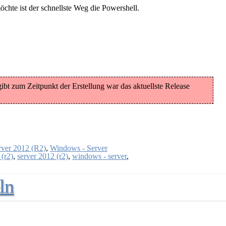
öchte ist der schnellste Weg die Powershell.
ibt zum Zeitpunkt der Erstellung war das aktuellste Release
rver 2012 (R2)
,
Windows - Server
 (r2)
,
server 2012 (r2)
,
windows - server
,
ln