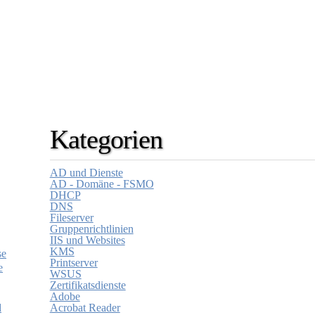
Kategorien
AD und Dienste
AD - Domäne - FSMO
DHCP
DNS
Fileserver
Gruppenrichtlinien
IIS und Websites
KMS
se
Printserver
e
WSUS
Zertifikatsdienste
Adobe
d
Acrobat Reader