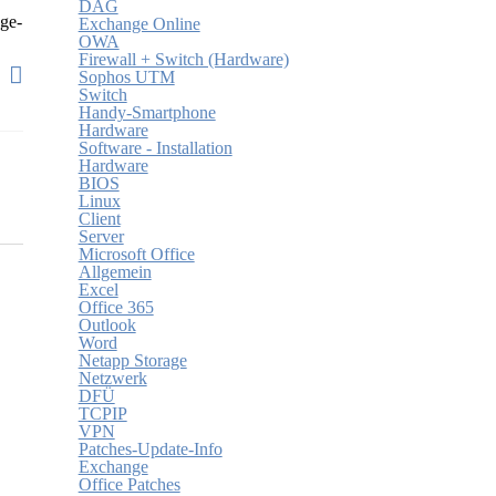
DAG
nge-
Exchange Online
OWA
Firewall + Switch (Hardware)
Sophos UTM
Switch
Handy-Smartphone
Hardware
Software - Installation
Hardware
BIOS
Linux
Client
Server
Microsoft Office
Allgemein
Excel
Office 365
Outlook
Word
Netapp Storage
Netzwerk
DFÜ
TCPIP
VPN
Patches-Update-Info
Exchange
Office Patches