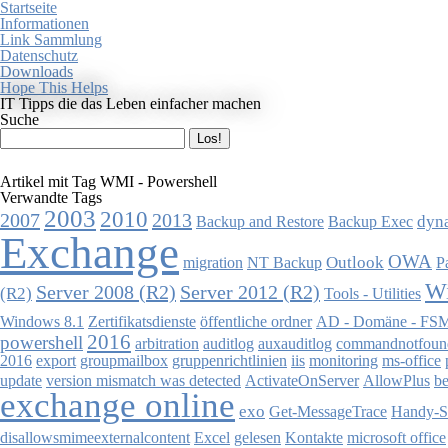
Startseite
Informationen
Link Sammlung
Datenschutz
Downloads
Hope This Helps
IT Tipps die das Leben einfacher machen
Suche
Artikel mit Tag WMI - Powershell
Verwandte Tags
2003
2010
2007
2013
dyna
Backup and Restore
Backup Exec
Exchange
OWA
Outlook
migration
NT Backup
P
Wi
Server 2008 (R2)
Server 2012 (R2)
(R2)
Tools - Utilities
Windows 8.1
Zertifikatsdienste
öffentliche ordner
AD - Domäne - FS
2016
powershell
arbitration
auditlog
auxauditlog
commandnotfoun
2016
export
groupmailbox
gruppenrichtlinien
iis
monitoring
ms-office
update
version mismatch was detected
ActivateOnServer
AllowPlus
be
exchange online
exo
Get-MessageTrace
Handy-S
disallowsmimeexternalcontent
Excel
gelesen
Kontakte
microsoft office