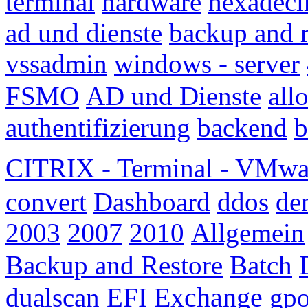
terminal
hardware
hexadeci
ad und dienste
backup and r
vssadmin
windows - server
FSMO
AD und Dienste
all
authentifizierung
backend
b
CITRIX - Terminal - VMwa
convert
Dashboard
ddos
de
2003
2007
2010
Allgemein
Backup and Restore
Batch
Exchange
dualscan
EFI
gp