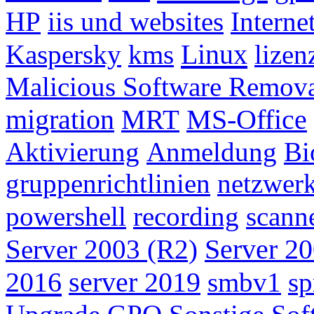
HP
iis und websites
Interne
Linux
Kaspersky
kms
lize
Malicious Software Remov
migration
MRT
MS-Office
Aktivierung
Anmeldung
Bi
gruppenrichtlinien
netzwer
powershell
recording
scann
Server 2003 (R2)
Server 20
2016
server 2019
smbv1
sp