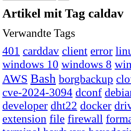
Artikel mit Tag caldav
Verwandte Tags
401
carddav
client
error
lin
windows 10
windows 8
win
Bash
AWS
borgbackup
cl
cve-2024-3094
dconf
debia
developer
dht22
docker
dri
extension
file
firewall
forma