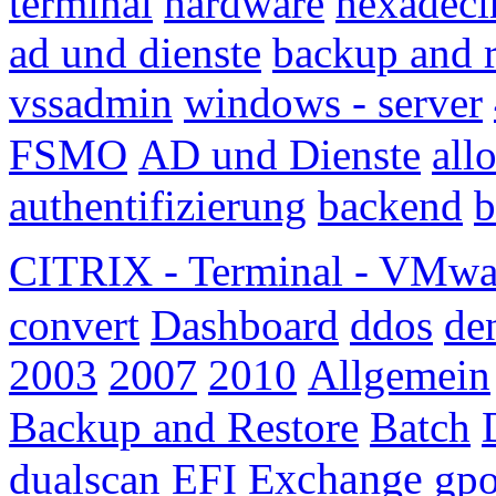
terminal
hardware
hexadeci
ad und dienste
backup and r
vssadmin
windows - server
FSMO
AD und Dienste
all
authentifizierung
backend
b
CITRIX - Terminal - VMwa
convert
Dashboard
ddos
de
2003
2007
2010
Allgemein
Backup and Restore
Batch
Exchange
dualscan
EFI
gp