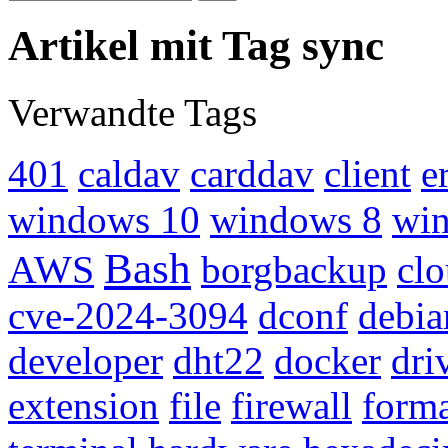
Artikel mit Tag sync
Verwandte Tags
401
caldav
carddav
client
e
windows 10
windows 8
win
Bash
AWS
borgbackup
cl
cve-2024-3094
dconf
debia
developer
dht22
docker
dri
extension
file
firewall
forma