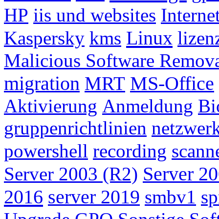
HP
iis und websites
Interne
Linux
Kaspersky
kms
lize
Malicious Software Remov
migration
MRT
MS-Office
Aktivierung
Anmeldung
Bi
gruppenrichtlinien
netzwer
powershell
recording
scann
Server 2003 (R2)
Server 20
2016
server 2019
smbv1
sp