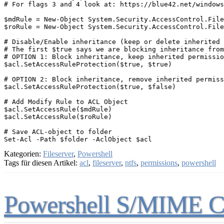
# For flags 3 and 4 look at: https://blue42.net/windows
$mdRule = New-Object System.Security.AccessControl.File
$roRule = New-Object System.Security.AccessControl.File
# Disable/Enable inheritance (keep or delete inherited 
# The first $true says we are blocking inheritance from
# OPTION 1: Block inheritance, keep inherited permissio
$acl.SetAccessRuleProtection($true, $true)

# OPTION 2: Block inheritance, remove inherited permiss
$acl.SetAccessRuleProtection($true, $false)

# Add Modify Rule to ACL Object

$acl.SetAccessRule($mdRule)

$acl.SetAccessRule($roRule)

# Save ACL-object to folder

Kategorien:
Fileserver
,
Powershell
Tags für diesen Artikel:
acl
,
fileserver
,
ntfs
,
permissions
,
powershell
Powershell S/MIME Cer