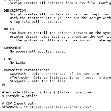
    Script creates all printers from a csv file. Config
.DESCRIPTION 

    Script creates all printers with all settings from 
    With the testmode $true you can run the script with
    A log file will be created

.NOTES 

    You have to install the printer drivers on the syst
    printer driver names must be changed in the csv fil
    If the pritner is offline the creation will take ap
.COMPONENT 

    No powershell modules needed

.LINK 

    No Links

.Parameter ParameterName 

    $CSVPath - Define export path of the csv file

    $Testmode - Defines testmode: $true = test | $false
    $Logpath - Path for log file

#>

#Testmode ($true = active | $false = inactive)

$Testmode = $false

# CSV Import path

$CSVPath = "C:\tgswinv\Printmig\Printers.csv"
