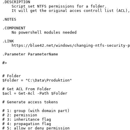
.DESCRIPTION 

    Script set NTFS permissions for a folder. 

    It will get the original acces controll list (ACL),
.NOTES 

.COMPONENT 

    No powershell modules needed

.LINK 

    https://blue42.net/windows/changing-ntfs-security-p
.Parameter ParameterName 

#>

# Folder

$Folder = "C:\Data\Produktion"

# Get ACL From Folder

$acl = Get-Acl -Path $Folder

# Generate access tokens

# 1: group (with domain part)

# 2: permission

# 3: inheritance flag

# 4: propagation flag

# 5: allow or deny permission
