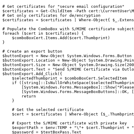
# Get certificates for "secure email configuration"

$certificates = Get-ChildItem -Path cert:\CurrentUser\M
# Get only certificates for de/encryption

$certificates = $certificates | Where-Object{ $_.Extens
# Populate the ComboBox with S/MIME certificate subject
foreach ($cert in $certificates) {

    $comboBoxCert.Items.Add($cert.Thumbprint)

}

# Create an export button

$buttonExport = New-Object System.Windows.Forms.Button

$buttonExport.Location = New-Object System.Drawing.Poin
$buttonExport.Size = New-Object System.Drawing.Size(200
$buttonExport.Text = "Send S/MIME Certificate via Outlo
$buttonExport.Add_Click({

    $selectedThumbprint = $comboBoxCert.SelectedItem

    if ([string]::IsNullOrWhiteSpace($selectedThumbprin
        [System.Windows.Forms.MessageBox]::Show("Please
        [System.Windows.Forms.MessageBoxButtons]::OK, [
        return

    }

    # Get the selected certificate

    $cert = $certificates | Where-Object {$_.Thumbprint
    # Export the S/MIME certificate with private key

    $exportPath = $env:TEMP + "\"+ $cert.Thumbprint + "
    $password = $textBoxPass.Text
