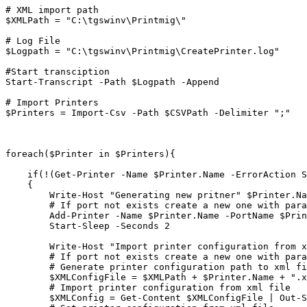
# XML import path

$XMLPath = "C:\tgswinv\Printmig\"

# Log File

$Logpath = "C:\tgswinv\Printmig\CreatePrinter.log"

#Start transciption 

Start-Transcript -Path $Logpath -Append

# Import Printers

$Printers = Import-Csv -Path $CSVPath -Delimiter ";"

foreach($Printer in $Printers){

    if(!(Get-Printer -Name $Printer.Name -ErrorAction S
    {

        Write-Host "Generating new pritner" $Printer.Na
        # If port not exists create a new one with para
        Add-Printer -Name $Printer.Name -PortName $Prin
        Start-Sleep -Seconds 2

        Write-Host "Import printer configuration from x
        # If port not exists create a new one with para
        # Generate printer configuration path to xml fi
        $XMLConfigFile = $XMLPath + $Printer.Name + ".x
        # Import printer configuration from xml file

        $XMLConfig = Get-Content $XMLConfigFile | Out-S