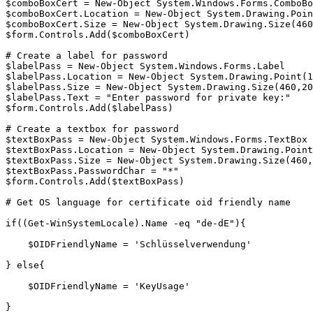
$comboBoxCert = New-Object System.Windows.Forms.ComboBo
$comboBoxCert.Location = New-Object System.Drawing.Poin
$comboBoxCert.Size = New-Object System.Drawing.Size(460
$form.Controls.Add($comboBoxCert)

# Create a label for password

$labelPass = New-Object System.Windows.Forms.Label

$labelPass.Location = New-Object System.Drawing.Point(1
$labelPass.Size = New-Object System.Drawing.Size(460,20
$labelPass.Text = "Enter password for private key:"

$form.Controls.Add($labelPass)

# Create a textbox for password

$textBoxPass = New-Object System.Windows.Forms.TextBox

$textBoxPass.Location = New-Object System.Drawing.Point
$textBoxPass.Size = New-Object System.Drawing.Size(460,
$textBoxPass.PasswordChar = "*"

$form.Controls.Add($textBoxPass)

# Get OS language for certificate oid friendly name

if((Get-WinSystemLocale).Name -eq "de-dE"){

    $OIDFriendlyName = 'Schlüsselverwendung'

} else{

    $OIDFriendlyName = 'KeyUsage'

}
