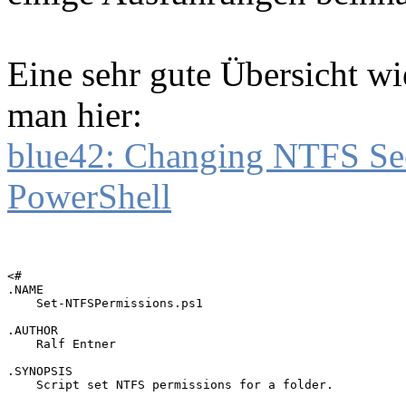
Eine sehr gute Übersicht wi
man hier:
blue42: Changing NTFS Sec
PowerShell
<# 

.NAME

    Set-NTFSPermissions.ps1

.AUTHOR

    Ralf Entner

.SYNOPSIS

    Script set NTFS permissions for a folder.
