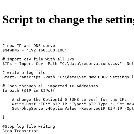
Script to change the settin
# new IP auf DNS server 

$NewDNS = '192.168.100.100'

# import csv file with all IPs

$IPs = Import-Csv -Path "C:\data\reservations.csv" -Del
# write a log file

Start-Transcript -Path "C:\data\Set_New_DHCP_Settings.l
# loop through all imported IP addresses

foreach ($IP in $IPs){

    # change the OptionId 6 (DNS server) for the IPs

    Write-Host "IP:" $IP.IP "Type:" $IP.Type "- Set new
    Set-DhcpServerv4OptionValue -ReservedIP $IP.IP -Opt
}

#Stop log file writing

Stop-Transcript 