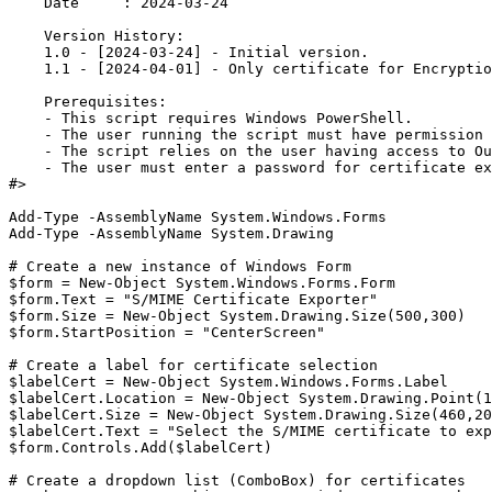
    Date     : 2024-03-24

    Version History:

    1.0 - [2024-03-24] - Initial version.

    1.1 - [2024-04-01] - Only certificate for Encryptio
    Prerequisites:

    - This script requires Windows PowerShell.

    - The user running the script must have permission 
    - The script relies on the user having access to Ou
    - The user must enter a password for certificate ex
#>

Add-Type -AssemblyName System.Windows.Forms

Add-Type -AssemblyName System.Drawing

# Create a new instance of Windows Form

$form = New-Object System.Windows.Forms.Form

$form.Text = "S/MIME Certificate Exporter"

$form.Size = New-Object System.Drawing.Size(500,300)

$form.StartPosition = "CenterScreen"

# Create a label for certificate selection

$labelCert = New-Object System.Windows.Forms.Label

$labelCert.Location = New-Object System.Drawing.Point(1
$labelCert.Size = New-Object System.Drawing.Size(460,20
$labelCert.Text = "Select the S/MIME certificate to exp
$form.Controls.Add($labelCert)

# Create a dropdown list (ComboBox) for certificates
