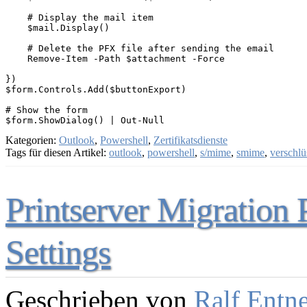
    # Display the mail item

    $mail.Display()

    # Delete the PFX file after sending the email

    Remove-Item -Path $attachment -Force

})

$form.Controls.Add($buttonExport)

# Show the form

Kategorien:
Outlook
,
Powershell
,
Zertifikatsdienste
Tags für diesen Artikel:
outlook
,
powershell
,
s/mime
,
smime
,
verschlü
Printserver Migration 
Settings
Geschrieben von
Ralf Entn