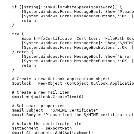
    if ([string]::IsNullOrWhiteSpace($password)) {

        [System.Windows.Forms.MessageBox]::Show("Please
        [System.Windows.Forms.MessageBoxButtons]::OK, [
        return

    }

    try {

        Export-PfxCertificate -Cert $cert -FilePath $ex
        [System.Windows.Forms.MessageBox]::Show("S/MIME
        [System.Windows.Forms.MessageBoxButtons]::OK, [
    } catch {

        [System.Windows.Forms.MessageBox]::Show("Error 
        [System.Windows.Forms.MessageBoxButtons]::OK, [
        return

    }

    # Create a new Outlook application object

    $outlook = New-Object -ComObject Outlook.Applicatio
    # Create a new mail item

    $mail = $outlook.CreateItem(0)

    # Set email properties

    $mail.Subject = "S/MIME Certificate"

    $mail.Body = "Please find the S/MIME certificate at
    # Attach the certificate file

    $attachment = $exportPath

    $mail.Attachments.Add($attachment)
