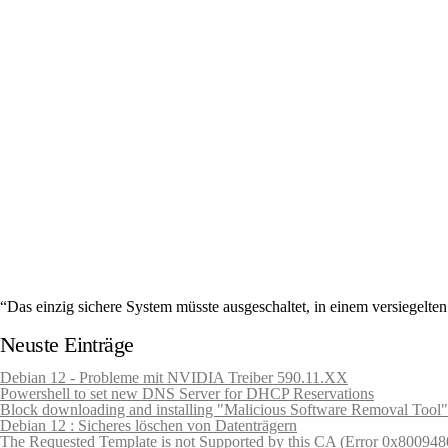
“Das einzig sichere System müsste ausgeschaltet, in einem versiegelt
Gene Spafford (Sicherheitsexperte)
Neuste Einträge
Debian 12 - Probleme mit NVIDIA Treiber 590.11.XX
Powershell to set new DNS Server for DHCP Reservations
Block downloading and installing "Malicious Software Removal Tool"
Debian 12 : Sicheres löschen von Datenträgern
The Requested Template is not Supported by this CA (Error 0x800948