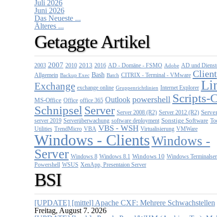
Juli 2026
Juni 2026
Das Neueste ...
Älteres ...
Getaggte Artikel
2007
2013
2010
AD - Domäne - FSMO
AD und Dienst
2003
2016
Adobe
Client
Bash
CITRIX - Terminal - VMware
Allgemein
Backup Exec
Batch
Li
Exchange
exchange online
Gruppenrichtlinien
Internet Explorer
Scripts-
powershell
Outlook
MS-Office
Office
office 365
Schnipsel
Server
Server 2008 (R2)
Server 2012 (R2)
Serve
server 2019
Sonstige Software
Too
Serverüberwachung
software deployment
VBS - WSH
Utilities
Virtualisierung
VMWare
TrendMicro
VBA
Windows - Clients
Windows -
Server
Windows 10
Windows 8
Windows 8.1
Windows Terminalser
Powershell
XenApp, Presentaion Server
WSUS
BSI
[UPDATE] [mittel] Apache CXF: Mehrere Schwachstellen
Freitag, August 7. 2026