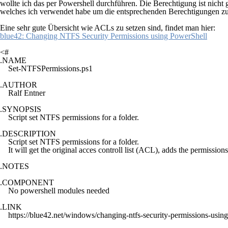
wollte ich das per Powershell durchführen. Die Berechtigung ist nicht g
welches ich verwendet habe um die entsprechenden Berechtigungen zu s
Eine sehr gute Übersicht wie ACLs zu setzen sind, findet man hier:
blue42: Changing NTFS Security Permissions using PowerShell
<# 

.NAME

    Set-NTFSPermissions.ps1

.AUTHOR

    Ralf Entner

.SYNOPSIS

    Script set NTFS permissions for a folder.

.DESCRIPTION 

    Script set NTFS permissions for a folder. 

    It will get the original acces controll list (ACL), adds the permiss
.NOTES 

.COMPONENT 

    No powershell modules needed

.LINK 

    https://blue42.net/windows/changing-ntfs-security-permissions-usin