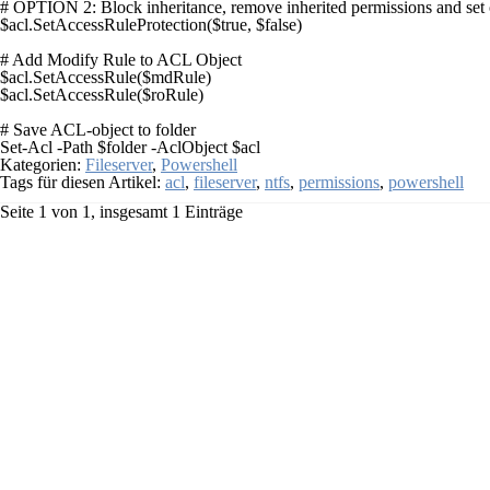
# OPTION 2: Block inheritance, remove inherited permissions and set 
$acl.SetAccessRuleProtection($true, $false)

# Add Modify Rule to ACL Object

$acl.SetAccessRule($mdRule)

$acl.SetAccessRule($roRule)

# Save ACL-object to folder

Kategorien:
Fileserver
,
Powershell
Tags für diesen Artikel:
acl
,
fileserver
,
ntfs
,
permissions
,
powershell
Seite 1 von 1, insgesamt 1 Einträge