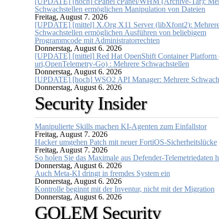
[UPDATE] [hoch] cPanel cPanel/WHM (Archive-Tar): Me
Schwachstellen ermöglichen Manipulation von Dateien
Freitag, August 7. 2026
[UPDATE] [mittel] X.Org X11 Server (libXfont2): Mehrer
Schwachstellen ermöglichen Ausführen von beliebigem
Programmcode mit Administratorrechten
Donnerstag, August 6. 2026
[UPDATE] [mittel] Red Hat OpenShift Container Platform (
uri,OpenTelemetry-Go) : Mehrere Schwachstellen
Donnerstag, August 6. 2026
[UPDATE] [hoch] WSO2 API Manager: Mehrere Schwachs
Donnerstag, August 6. 2026
Security Insider
Manipulierte Skills machen KI-Agenten zum Einfallstor
Freitag, August 7. 2026
Hacker umgehen Patch mit neuer FortiOS-Sicherheitslücke
Freitag, August 7. 2026
So holen Sie das Maximale aus Defender-Telemetriedaten h
Donnerstag, August 6. 2026
Auch Meta-KI dringt in fremdes System ein
Donnerstag, August 6. 2026
Kontrolle beginnt mit der Inventur, nicht mit der Migration
Donnerstag, August 6. 2026
GOLEM Security