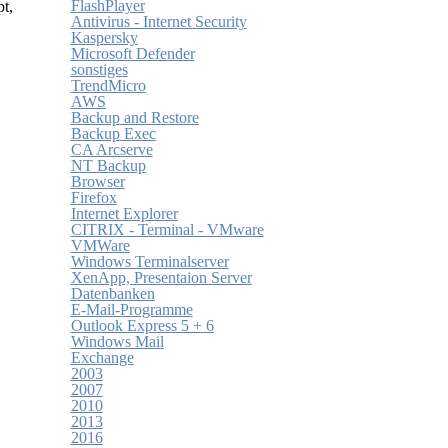
FlashPlayer
pt,
Antivirus - Internet Security
Kaspersky
Microsoft Defender
sonstiges
TrendMicro
AWS
Backup and Restore
Backup Exec
CA Arcserve
NT Backup
Browser
Firefox
Internet Explorer
CITRIX - Terminal - VMware
VMWare
Windows Terminalserver
XenApp, Presentaion Server
Datenbanken
E-Mail-Programme
Outlook Express 5 + 6
Windows Mail
Exchange
2003
2007
2010
2013
2016