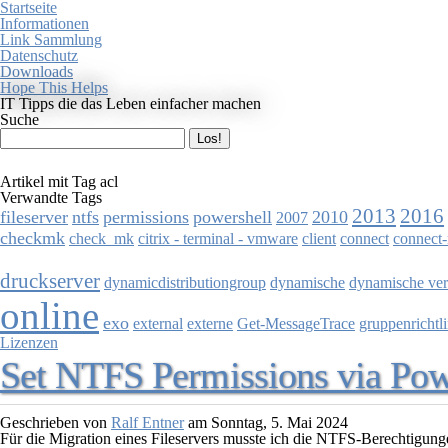
Startseite
Informationen
Link Sammlung
Datenschutz
Downloads
Hope This Helps
IT Tipps die das Leben einfacher machen
Suche
Artikel mit Tag acl
Verwandte Tags
2013
2016
fileserver
ntfs
permissions
powershell
2010
2007
checkmk
check_mk
citrix - terminal - vmware
client
connect
connect-
druckserver
dynamicdistributiongroup
dynamische
dynamische vert
online
exo
external
externe
Get-MessageTrace
gruppenrichtl
Lizenzen
Set NTFS Permissions via Pow
Geschrieben von
Ralf Entner
am
Sonntag, 5. Mai 2024
Für die Migration eines Fileservers musste ich die NTFS-Berechtigung