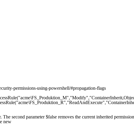
security-permissions-using-powershell/#propagation-flags

essRule("acme\FS_Produktion_M","Modify","ContainerInherit,Object
essRule("acme\FS_Produktion_R","ReadAndExecute","ContainerInheri
r. The second parameter $false removes the current inherited permissions
e new
