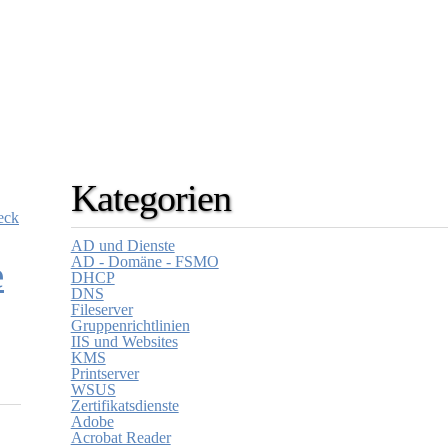
Kategorien
eck
AD und Dienste
e
AD - Domäne - FSMO
DHCP
DNS
Fileserver
Gruppenrichtlinien
IIS und Websites
KMS
Printserver
WSUS
Zertifikatsdienste
Adobe
Acrobat Reader