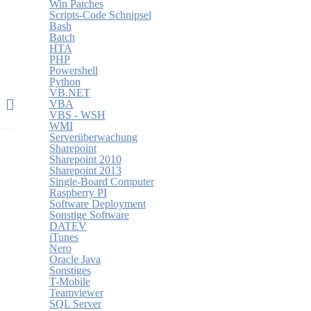
Win Patches
Scripts-Code Schnipsel
Bash
Batch
HTA
PHP
Powershell
Python
VB.NET
VBA
VBS - WSH
WMI
Serverüberwachung
Sharepoint
Sharepoint 2010
Sharepoint 2013
Single-Board Computer
Raspberry PI
Software Deployment
Sonstige Software
DATEV
iTunes
Nero
Oracle Java
Sonstiges
T-Mobile
Teamviewer
SQL Server