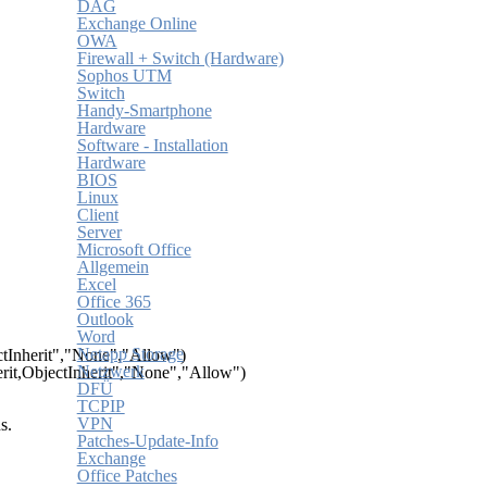
DAG
Exchange Online
OWA
Firewall + Switch (Hardware)
Sophos UTM
Switch
Handy-Smartphone
Hardware
Software - Installation
Hardware
BIOS
Linux
Client
Server
Microsoft Office
Allgemein
Excel
Office 365
Outlook
Word
Netapp Storage
Inherit","None","Allow")

Netzwerk
t,ObjectInherit","None","Allow")

DFÜ
TCPIP
VPN
.

Patches-Update-Info
Exchange
Office Patches