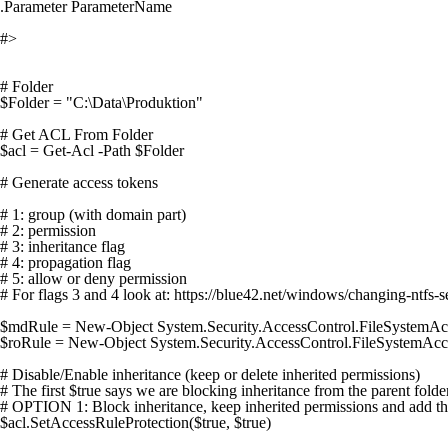
.Parameter ParameterName 

#>

# Folder

$Folder = "C:\Data\Produktion"

# Get ACL From Folder

$acl = Get-Acl -Path $Folder

# Generate access tokens

# 1: group (with domain part)

# 2: permission

# 3: inheritance flag

# 4: propagation flag

# 5: allow or deny permission

# For flags 3 and 4 look at: https://blue42.net/windows/changing-ntfs-
$mdRule = New-Object System.Security.AccessControl.FileSystemAcc
$roRule = New-Object System.Security.AccessControl.FileSystemAcc
# Disable/Enable inheritance (keep or delete inherited permissions)

# The first $true says we are blocking inheritance from the parent folde
# OPTION 1: Block inheritance, keep inherited permissions and add th
$acl.SetAccessRuleProtection($true, $true)
