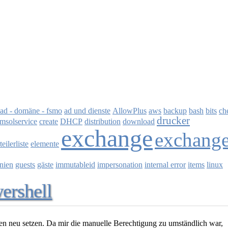
ad - domäne - fsmo
ad und dienste
AllowPlus
aws
backup
bash
bits
ch
drucker
msolservice
create
DHCP
distribution
download
exchange
exchang
eilerliste
elemente
inien
guests
gäste
immutableid
impersonation
internal error
items
linux
ershell
en neu setzen. Da mir die manuelle Berechtigung zu umständlich war,