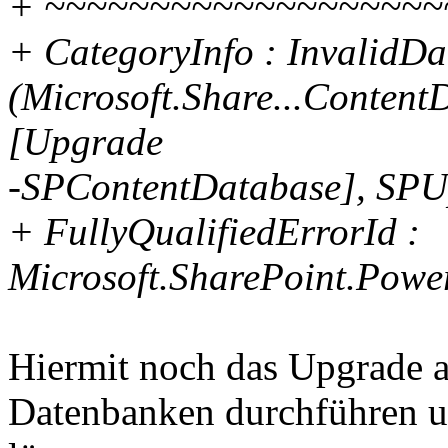
+ ~~~~~~~~~~~~~~~~~~~
+ CategoryInfo : InvalidDa
(Microsoft.Share...Conte
[Upgrade
-SPContentDatabase], SPU
+ FullyQualifiedErrorId :
Microsoft.SharePoint.Pow
Hiermit noch das Upgrade a
Datenbanken durchführen u