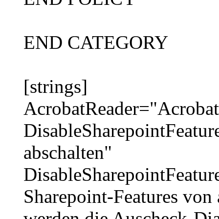
END CATEGORY
[strings]
AcrobatReader="Acrobat
DisableSharepointFeatur
abschalten"
DisableSharepointFeatur
Sharepoint-Features von
werden die Auscheck-Dia