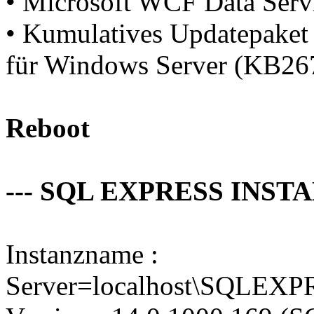
• Microsoft WCF Data Service
• Kumulatives Updatepaket 
für Windows Server (KB26717
Reboot
--- SQL EXPRESS INSTA
Instanzname :
Server=localhost\SQLEXPR