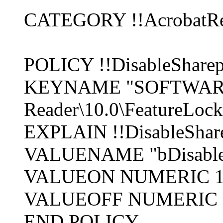
CATEGORY !!AcrobatRe
POLICY !!DisableSharep
KEYNAME "SOFTWARE\P
Reader\10.0\FeatureLoc
EXPLAIN !!DisableShare
VALUENAME "bDisableS
VALUEON NUMERIC 
VALUEOFF NUMERIC 
END POLICY