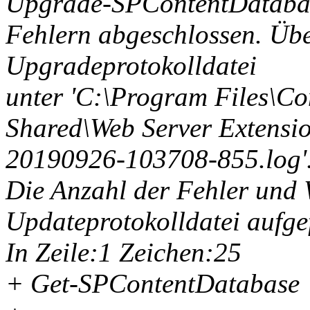
Upgrade-SPContentDatabas
Fehlern abgeschlossen. Übe
Upgradeprotokolldatei
unter 'C:\Program Files\C
Shared\Web Server Extens
20190926-103708-855.log'
Die Anzahl der Fehler und
Updateprotokolldatei aufge
In Zeile:1 Zeichen:25
+ Get-SPContentDatabase 