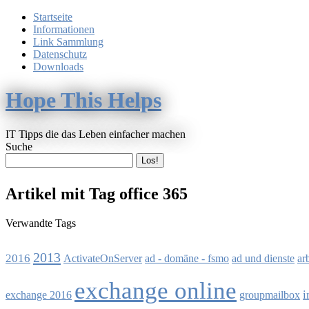
Startseite
Informationen
Link Sammlung
Datenschutz
Downloads
Hope This Helps
IT Tipps die das Leben einfacher machen
Suche
Artikel mit Tag office 365
Verwandte Tags
2013
2016
ActivateOnServer
ad - domäne - fsmo
ad und dienste
ar
exchange online
i
exchange 2016
groupmailbox