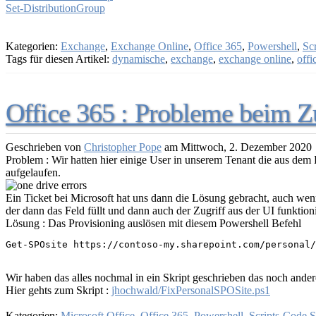
Set-DistributionGroup
Kategorien:
Exchange
,
Exchange Online
,
Office 365
,
Powershell
,
Sc
Tags für diesen Artikel:
dynamische
,
exchange
,
exchange online
,
offi
Office 365 : Probleme beim Zu
Geschrieben von
Christopher Pope
am
Mittwoch, 2. Dezember 2020
Problem : Wir hatten hier einige User in unserem Tenant die aus dem 
aufgelaufen.
Ein Ticket bei Microsoft hat uns dann die Lösung gebracht, auch we
der dann das Feld füllt und dann auch der Zugriff aus der UI funktion
Lösung : Das Provisioning auslösen mit diesem Powershell Befehl
Get-SPOsite https://contoso-my.sharepoint.com/personal/
Wir haben das alles nochmal in ein Skript geschrieben das noch ande
Hier gehts zum Skript :
jhochwald/FixPersonalSPOSite.ps1
Kategorien:
Microsoft Office
,
Office 365
,
Powershell
,
Scripts-Code S