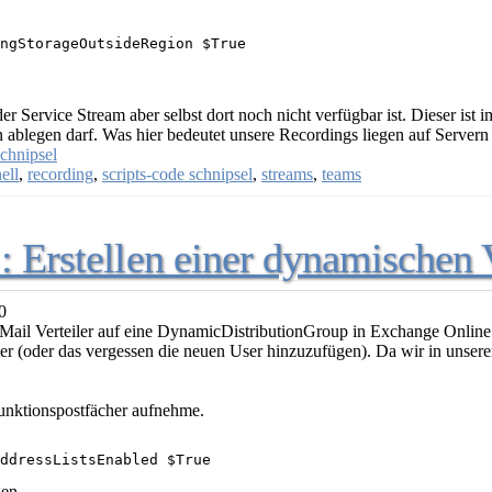
ngStorageOutsideRegion $True
der Service Stream aber selbst dort noch nicht verfügbar ist. Dieser is
ablegen darf. Was hier bedeutet unsere Recordings liegen auf Servern
chnipsel
ell
,
recording
,
scripts-code schnipsel
,
streams
,
teams
 Erstellen einer dynamischen V
0
-Mail Verteiler auf eine DynamicDistributionGroup in Exchange Online 
hler (oder das vergessen die neuen User hinzuzufügen). Da wir in unse
 Funktionspostfächer aufnehme.
ddressListsEnabled $True
en.