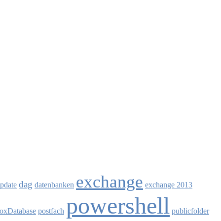
exchange
dag
update
datenbanken
exchange 2013
powershell
oxDatabase
postfach
publicfolder