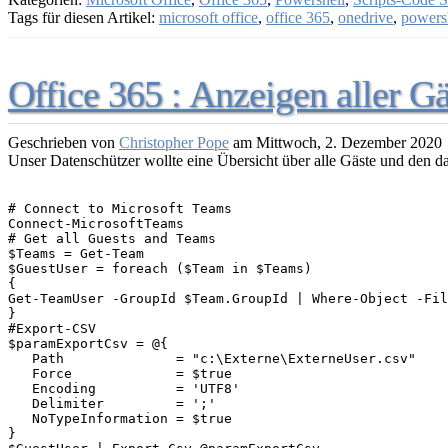
Tags für diesen Artikel:
microsoft office
,
office 365
,
onedrive
,
powers
Office 365 : Anzeigen aller Gä
Geschrieben von
Christopher Pope
am
Mittwoch, 2. Dezember 2020
Unser Datenschützer wollte eine Übersicht über alle Gäste und den d
# Connect to Microsoft Teams

Connect-MicrosoftTeams

# Get all Guests and Teams

$Teams = Get-Team

$GuestUser = foreach ($Team in $Teams) 

{    

Get-TeamUser -GroupId $Team.GroupId | Where-Object -Fil
}

#Export-CSV

$paramExportCsv = @{

   Path              = "c:\Externe\ExterneUser.csv"

   Force             = $true

   Encoding          = 'UTF8'

   Delimiter         = ';'

   NoTypeInformation = $true

}
