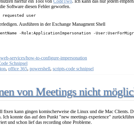
enutzen hierfür ein Tool von
CodeTwo
. Ich kann das nur jedem empfe
 die Software diesen Fehler geworfen.
 requested user
o erledigen. Ausführen in der Exchange Managment Shell
entName -Role:ApplicationImpersonation -User:UserForMigr
e-web-services/how-to-configure-impersonation
Code Schnipsel
ion
,
office 365
,
powershell
,
scripts-code schnipsel
nen von Meetings nicht möglich
l fixen kann gingen komischerweise die Linux und die Mac Clients. D
 Ich konnte das auf den Punkt "new meetings experience" zurückführen
iert und schon lief das recording ohne Probleme.