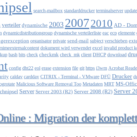
nipsel
search-mailbox
standarddrucker
terminalserver
updat
2007
2010
2003
verteiler
AD - Dom
n
dynamische
n
dynamicdistributiongroup
dynamische verteilerliste
eac
ecp
elemente
agerexception
send-mail
ext
organisator
private
subject
verschieben
mimeexternalcontent
dokument wird verwendet
excel
invalid product 
dru
checkmk
ckup
bash
bits
check
check_mk
client
DHCP
download
nt
config
dht22
eol
erase
extension
file
git
https
i3wm
Acrobat Reade
Drucker
urity
caldav
carddav
CITRIX - Terminal - VMware
DFÜ
d
MS-Offic
logrotate
Malicious Software Removal Too
Metadaten
MRT
Server 2
Server
chnipsel
Server 2008 (R2)
Server 2003 (R2)
line : Migration der komplet