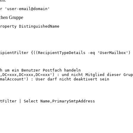
r 'user-email@domain'
schen Gruppe
roperty DistinguishedName

ipientFilter {((RecipientTypeDetails -eq 'UserMailbox') 
h um ein Benutzer Postfach handeln

,DC=xxx,DC=xxx,DC=xxx') : und nicht Mitglied dieser Grup
malAccount') : User darf nicht deaktivert sein
tFilter | Select Name,PrimarySmtpAddress