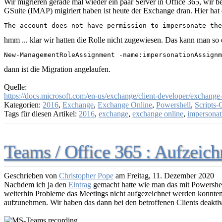
Wir migrieren gerade mal wieder ein paar Server in Office 365, wir b
GSuite (IMAP) migiriert haben ist heute der Exchange dran. Hier hat
The account does not have permission to impersonate the
hmm ... klar wir hatten die Rolle nicht zugewiesen. Das kann man s
New-ManagementRoleAssignment -name:impersonationAssignm
dann ist die Migration angelaufen.
Quelle:
https://docs.microsoft.com/en-us/exchange/client-developer/exchang
Kategorien:
2016
,
Exchange
,
Exchange Online
,
Powershell
,
Scripts-
Tags für diesen Artikel:
2016
,
exchange
,
exchange online
,
impersonat
Teams / Office 365 : Aufzeich
Geschrieben von
Christopher Pope
am
Freitag, 11. Dezember 2020
Nachdem ich ja den
Eintrag
gemacht hatte wie man das mit Powershel
weiterhin Probleme das Meetings nicht aufgezeichnet werden konnten.
aufzunehmen. Wir haben das dann bei den betroffenen Clients deaktiv