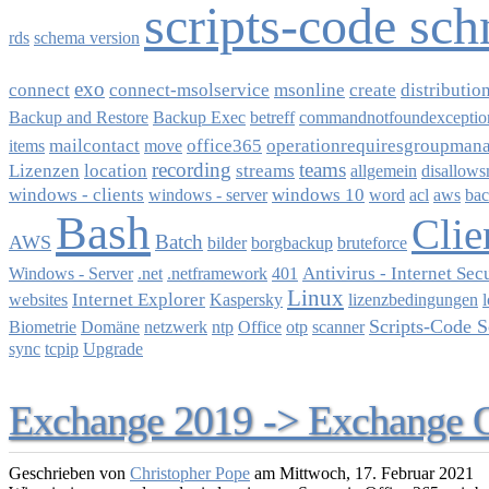
scripts-code sch
rds
schema version
exo
connect
connect-msolservice
msonline
create
distributio
Backup and Restore
Backup Exec
betreff
commandnotfoundexceptio
mailcontact
office365
operationrequiresgroupman
items
move
recording
teams
Lizenzen
location
streams
allgemein
disallows
windows - clients
windows 10
windows - server
word
acl
aws
ba
Bash
Clie
Batch
AWS
bilder
borgbackup
bruteforce
Antivirus - Internet Sec
Windows - Server
.net
.netframework
401
Linux
Internet Explorer
websites
Kaspersky
lizenzbedingungen
Scripts-Code S
Biometrie
Domäne
netzwerk
ntp
Office
otp
scanner
sync
tcpip
Upgrade
Exchange 2019 -> Exchange On
Geschrieben von
Christopher Pope
am
Mittwoch, 17. Februar 2021