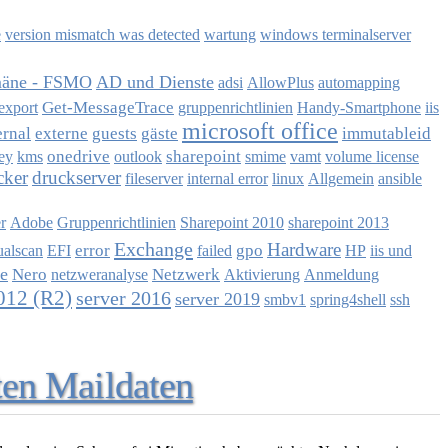
e
version mismatch was detected
wartung
windows terminalserver
äne - FSMO
AD und Dienste
adsi
AllowPlus
automapping
Get-MessageTrace
export
gruppenrichtlinien
Handy-Smartphone
iis
microsoft office
ernal
externe
guests
gäste
immutableid
onedrive
sharepoint
key
kms
outlook
smime
vamt
volume license
cker
druckserver
fileserver
internal error
linux
Allgemein
ansible
r
Adobe
Gruppenrichtlinien
Sharepoint 2010
sharepoint 2013
Exchange
Hardware
error
gpo
ualscan
EFI
failed
HP
iis und
e
Nero
Netzwerk
netzweranalyse
Aktivierung
Anmeldung
012 (R2)
server 2016
server 2019
smbv1
spring4shell
ssh
ten Maildaten