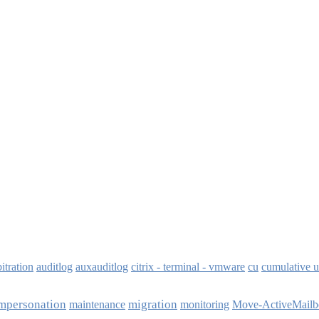
bitration
auditlog
auxauditlog
citrix - terminal - vmware
cu
cumulative 
mpersonation
migration
maintenance
monitoring
Move-ActiveMailb