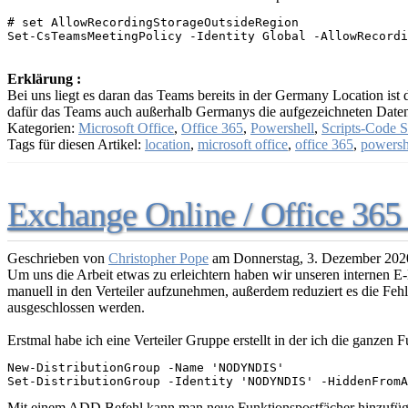
# set AllowRecordingStorageOutsideRegion 

Set-CsTeamsMeetingPolicy -Identity Global -AllowRecordi
Erklärung :
Bei uns liegt es daran das Teams bereits in der Germany Location ist 
dafür das Teams auch außerhalb Germanys die aufgezeichneten Daten 
Kategorien:
Microsoft Office
,
Office 365
,
Powershell
,
Scripts-Code S
Tags für diesen Artikel:
location
,
microsoft office
,
office 365
,
powersh
Exchange Online / Office 365 :
Geschrieben von
Christopher Pope
am
Donnerstag, 3. Dezember 202
Um uns die Arbeit etwas zu erleichtern haben wir unseren internen E
manuell in den Verteiler aufzunehmen, außerdem reduziert es die Fe
ausgeschlossen werden.
Erstmal habe ich eine Verteiler Gruppe erstellt in der ich die ganzen
New-DistributionGroup -Name 'NODYNDIS'

Set-DistributionGroup -Identity 'NODYNDIS' -HiddenFromA
Mit einem ADD Befehl kann man neue Funktionspostfächer hinzufüg