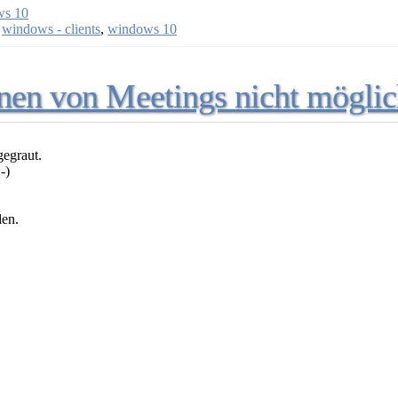
s 10
,
windows - clients
,
windows 10
hnen von Meetings nicht mögli
gegraut.
den.