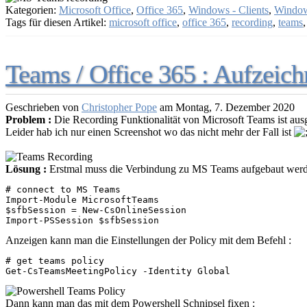
Kategorien:
Microsoft Office
,
Office 365
,
Windows - Clients
,
Window
Tags für diesen Artikel:
microsoft office
,
office 365
,
recording
,
teams
Teams / Office 365 : Aufzeic
Geschrieben von
Christopher Pope
am
Montag, 7. Dezember 2020
Problem :
Die Recording Funktionalität von Microsoft Teams ist aus
Leider hab ich nur einen Screenshot wo das nicht mehr der Fall ist
Lösung :
Erstmal muss die Verbindung zu MS Teams aufgebaut wer
# connect to MS Teams

Import-Module MicrosoftTeams

$sfbSession = New-CsOnlineSession

Import-PSSession $sfbSession
Anzeigen kann man die Einstellungen der Policy mit dem Befehl :
# get teams policy

Get-CsTeamsMeetingPolicy -Identity Global
Dann kann man das mit dem Powershell Schnipsel fixen :