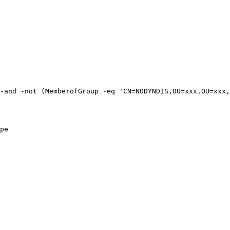
-and -not (MemberofGroup -eq 'CN=NODYNDIS,OU=xxx,OU=xxx,
pe
