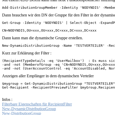
Add-DistributionGroupMember -Identity 'NODYNDIS' -Membe
Dann brauchen wir den DN der Gruppe für den Filter in der dynami
Get-Group -Identity 'NODYNDIS' | Select-Object -ExpandP
CN=NODYNDIS,OU=xxx,OU=xxx,DC=xxx,DC=xxx,DC=xxx
Dann kann man die dynamische Gruppe erstellen.
New-DynamicDistributionGroup -Name 'TESTVERTEILER' -Rec
Kurz zur Erklärung der Filter :
(RecipientTypeDetails -eq 'UserMailbox')  : Es muss sic
-and -not (MemberofGroup -eq 'CN=NODYNDIS,OU=xxx,OU=xxx
-and -not (UserAccountControl -eq 'AccountDisabled, Nor
Anzeigen aller Empfänger in dem dynamischen Verteiler
$mygroup = Get-DynamicDistributionGroup "TESTVERTEILER"

Get-Recipient -RecipientPreviewFilter $myGroup.Recipien
Infos :
Filterbare Eigenschaften für RecipientFilter
New-DynamicDistributionGroup
New-DistributionGroup