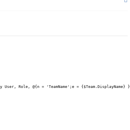
y User, Role, @{n = 'TeamName';e = {$Team.DisplayName} }
