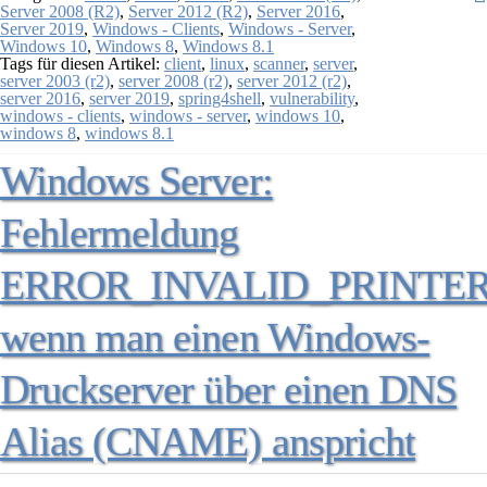
Server 2008 (R2)
,
Server 2012 (R2)
,
Server 2016
,
Server 2019
,
Windows - Clients
,
Windows - Server
,
Windows 10
,
Windows 8
,
Windows 8.1
Tags für diesen Artikel:
client
,
linux
,
scanner
,
server
,
server 2003 (r2)
,
server 2008 (r2)
,
server 2012 (r2)
,
server 2016
,
server 2019
,
spring4shell
,
vulnerability
,
windows - clients
,
windows - server
,
windows 10
,
windows 8
,
windows 8.1
Windows Server:
Fehlermeldung
ERROR_INVALID_PRINTE
wenn man einen Windows-
Druckserver über einen DNS
Alias (CNAME) anspricht