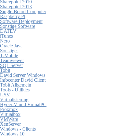
Sharepoint 2010
Sharepoint 2013
Single-Board Computer
Raspberry PI
Software Deployment
Sonstige Software
DATEV
iTunes
Nero
Oracle Java
Sonstiges
T-Mobile
Teamviewer
SQL Server
Tobit
David Server Windows
Infocenter David Client
Tobit Allgemein
Tools - Utilities
USV
Virtualisierung
Hyper-V und VirtualPC
Proxmox
Virtualbox
VMWare
XenServer
Windows - Clients
Windows 10