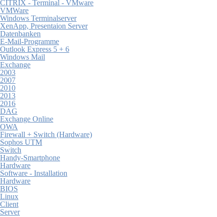
CITRIX - Terminal - VMware
VMWare
Windows Terminalserver
XenApp, Presentaion Server
Datenbanken
E-Mail-Programme
Outlook Express 5 + 6
Windows Mail
Exchange
2003
2007
2010
2013
2016
DAG
Exchange Online
OWA
Firewall + Switch (Hardware)
Sophos UTM
Switch
Handy-Smartphone
Hardware
Software - Installation
Hardware
BIOS
Linux
Client
Server