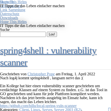
Startseite
Hope This Helps
Informationen
IT Tipps die das Leben einfacher machen
Link Sammlung
Datenschutz
Downloads
Hope This Helps
IT Tipps die das Leben einfacher machen
Suche
spring4shell : vulnerability
scanner
Geschrieben von
Christopher Pope
am
Freitag, 1. April 2022
Nach
log4j
kommt
spring4shell
, langsam nervt das ;(
Ein Kollege hat hier einen vulnerability scanner geschrieben um
verdächtige Klassen auf einem System zu finden. z.G. ist das Tool in
GO geschrieben und kann für jede Plattform kompiliert werden.
Nachdem ich das jetzt bereits ausgiebig im Einsatz habe, kann ich
sagen, das macht das Leben leichter.
https://github.com/hillu/local-spring-vuln-scanner
Kategorien:
Client
,
Linux
,
Server
,
Server 2003 (R2)
,