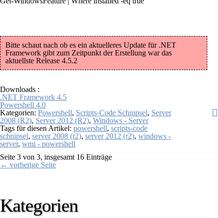
Get-WindowsFeature | Where installed -eq true
Bitte schaut nach ob es ein aktuelleres Update für .NET
Framework gibt zum Zeitpunkt der Erstellung war das
aktuellste Release 4.5.2
Downloads :
.NET Framework 4.5
Powershell 4.0
Kategorien:
Powershell
,
Scripts-Code Schnipsel
,
Server
2008 (R2)
,
Server 2012 (R2)
,
Windows - Server
Tags für diesen Artikel:
powershell
,
scripts-code
schnipsel
,
server 2008 (r2)
,
server 2012 (r2)
,
windows -
server
,
wmi - powershell
Seite 3 von 3, insgesamt 16 Einträge
← vorherige Seite
Kategorien