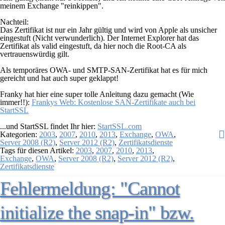
meinem Exchange "reinkippen".
Nachteil:
Das Zertifikat ist nur ein Jahr gültig und wird von Apple als unsicher
eingestuft (Nicht verwunderlich). Der Internet Explorer hat das
Zertifikat als valid eingestuft, da hier noch die Root-CA als
vertrauenswürdig gilt.
Als temporäres OWA- und SMTP-SAN-Zertifikat hat es für mich
gereicht und hat auch super geklappt!
Franky hat hier eine super tolle Anleitung dazu gemacht (Wie
immer!!):
Frankys Web: Kostenlose SAN-Zertifikate auch bei
StartSSL
...und StartSSL findet Ihr hier:
StartSSL.com
Kategorien:
2003
,
2007
,
2010
,
2013
,
Exchange
,
OWA
,
Server 2008 (R2)
,
Server 2012 (R2)
,
Zertifikatsdienste
Tags für diesen Artikel:
2003
,
2007
,
2010
,
2013
,
Exchange
,
OWA
,
Server 2008 (R2)
,
Server 2012 (R2)
,
Zertifikatsdienste
Fehlermeldung: "Cannot
initialize the snap-in" bzw.