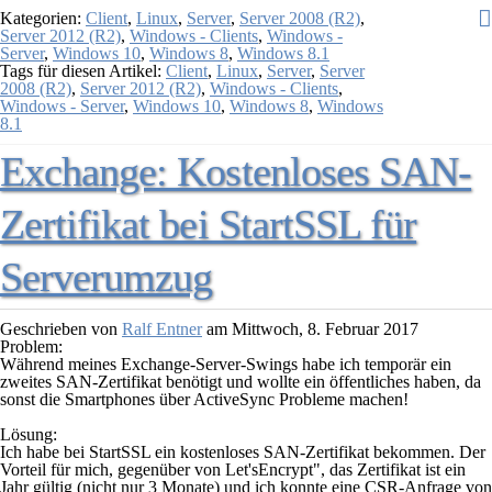
Kategorien:
Client
,
Linux
,
Server
,
Server 2008 (R2)
,
Server 2012 (R2)
,
Windows - Clients
,
Windows -
Server
,
Windows 10
,
Windows 8
,
Windows 8.1
Tags für diesen Artikel:
Client
,
Linux
,
Server
,
Server
2008 (R2)
,
Server 2012 (R2)
,
Windows - Clients
,
Windows - Server
,
Windows 10
,
Windows 8
,
Windows
8.1
Exchange: Kostenloses SAN-
Zertifikat bei StartSSL für
Serverumzug
Geschrieben von
Ralf Entner
am
Mittwoch, 8. Februar 2017
Problem:
Während meines Exchange-Server-Swings habe ich temporär ein
zweites SAN-Zertifikat benötigt und wollte ein öffentliches haben, da
sonst die Smartphones über ActiveSync Probleme machen!
Lösung:
Ich habe bei StartSSL ein kostenloses SAN-Zertifikat bekommen. Der
Vorteil für mich, gegenüber von Let'sEncrypt", das Zertifikat ist ein
Jahr gültig (nicht nur 3 Monate) und ich konnte eine CSR-Anfrage von