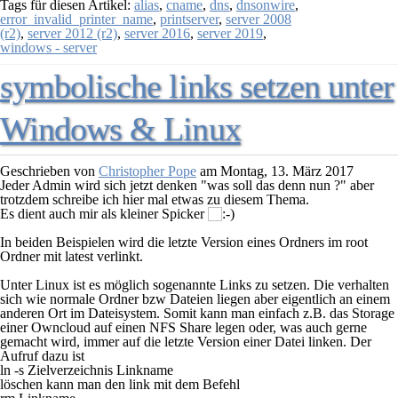
Tags für diesen Artikel:
alias
,
cname
,
dns
,
dnsonwire
,
error_invalid_printer_name
,
printserver
,
server 2008
(r2)
,
server 2012 (r2)
,
server 2016
,
server 2019
,
windows - server
symbolische links setzen unter
Windows & Linux
Geschrieben von
Christopher Pope
am
Montag, 13. März 2017
Jeder Admin wird sich jetzt denken "was soll das denn nun ?" aber
trotzdem schreibe ich hier mal etwas zu diesem Thema.
Es dient auch mir als kleiner Spicker
In beiden Beispielen wird die letzte Version eines Ordners im root
Ordner mit latest verlinkt.
Unter Linux ist es möglich sogenannte Links zu setzen. Die verhalten
sich wie normale Ordner bzw Dateien liegen aber eigentlich an einem
anderen Ort im Dateisystem. Somit kann man einfach z.B. das Storage
einer Owncloud auf einen NFS Share legen oder, was auch gerne
gemacht wird, immer auf die letzte Version einer Datei linken. Der
Aufruf dazu ist
ln -s Zielverzeichnis Linkname
löschen kann man den link mit dem Befehl