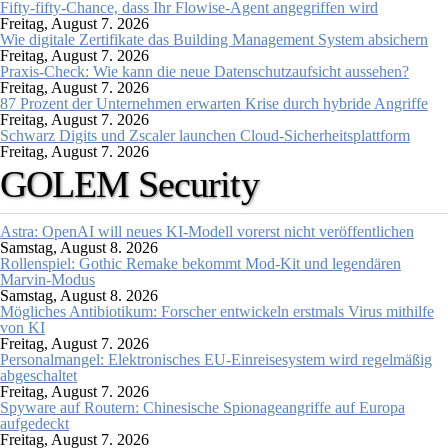
Fifty-fifty-Chance, dass Ihr Flowise-Agent angegriffen wird
Freitag, August 7. 2026
Wie digitale Zertifikate das Building Management System absichern
Freitag, August 7. 2026
Praxis-Check: Wie kann die neue Datenschutzaufsicht aussehen?
Freitag, August 7. 2026
87 Prozent der Unternehmen erwarten Krise durch hybride Angriffe
Freitag, August 7. 2026
Schwarz Digits und Zscaler launchen Cloud-Sicherheitsplattform
Freitag, August 7. 2026
GOLEM Security
Astra: OpenAI will neues KI-Modell vorerst nicht veröffentlichen
Samstag, August 8. 2026
Rollenspiel: Gothic Remake bekommt Mod-Kit und legendären
Marvin-Modus
Samstag, August 8. 2026
Mögliches Antibiotikum: Forscher entwickeln erstmals Virus mithilfe
von KI
Freitag, August 7. 2026
Personalmangel: Elektronisches EU-Einreisesystem wird regelmäßig
abgeschaltet
Freitag, August 7. 2026
Spyware auf Routern: Chinesische Spionageangriffe auf Europa
aufgedeckt
Freitag, August 7. 2026