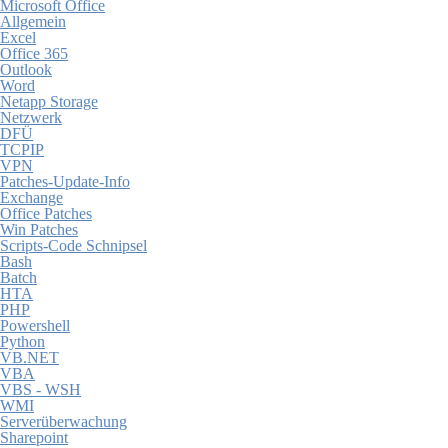
Microsoft Office
Allgemein
Excel
Office 365
Outlook
Word
Netapp Storage
Netzwerk
DFÜ
TCPIP
VPN
Patches-Update-Info
Exchange
Office Patches
Win Patches
Scripts-Code Schnipsel
Bash
Batch
HTA
PHP
Powershell
Python
VB.NET
VBA
VBS - WSH
WMI
Serverüberwachung
Sharepoint