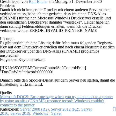
Geschrieben von
Ralf Entner
am
Montag, 21. Dezember 2020
Problem:
Damit ich nicht immer die Drucker mit einem anderen Servernamen
verbinden muss, habe ich mir gedacht, dass ich einen DNS-Alias
(CNAME) für meinen Microsoft Windows Druckserver erstelle und
den eigentlichen Druckserver dahinter "verstecke". Leider habe ich
dann ständig Fehlermeldungen erhalten, wenn ich die Drucker
verbinden wollte: ERROR_INVALID_PRINTER_NAME
Lösung:
Es gibt tatsächlich eine Lösung dafür. Man muss folgenden Registry-
Key auf dem Druckserver erstellen und nach einem Neustart lässt dich
der Druckserver über den DNS-Alias (CNAME) problemlos
ansprechen.
Folgenden Key bitte setzen:
[HKLM\SYSTEM\CurrentControlSet\Control\Print]
"DnsOnWire"=dword:00000001
Danach bitte den Spooler-Dienst auf dem Server neu starten, damit die
Einstellung wirksam wird.
Quelle:
Microsoft DOCS: Error message when you try to connect to a printer
by using an alias (CNAME) resource record: Windows couldn't
connect to the printer
Kategorien:
Server 2008 (R2)
,
Server 2012 (R2)
,
Server
2016
,
Server 2019
,
Windows - Server