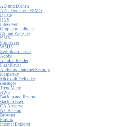
AD und Dienste
AD - Domäne - FSMO
DHCP
DNS
Fileserver
Gruppenrichtlinien
IIS und Websites
KMS
Printserver
WSUS
Zertifikatsdienste
Adobe
Acrobat Reader
FlashPlayer
Antivirus - Internet Security
Kaspersky
Microsoft Defender
sonstiges
TrendMicro
AWS
Backup and Restore
Backup Exec
CA Arcserve
NT Backup
Browser
Firefox
Internet Explorer