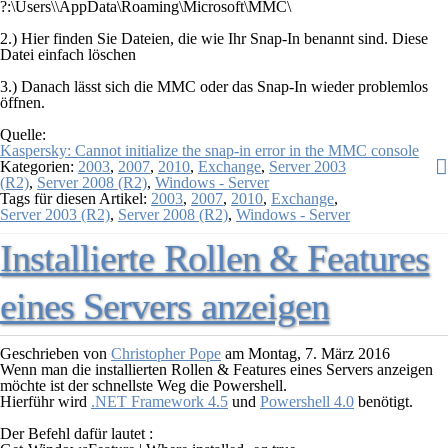
?:\Users\
\AppData\Roaming\Microsoft\MMC\
2.) Hier finden Sie Dateien, die wie Ihr Snap-In benannt sind. Diese
Datei einfach löschen
3.) Danach lässt sich die MMC oder das Snap-In wieder problemlos
öffnen.
Quelle:
Kaspersky: Cannot initialize the snap-in error in the MMC console
Kategorien:
2003
,
2007
,
2010
,
Exchange
,
Server 2003
(R2)
,
Server 2008 (R2)
,
Windows - Server
Tags für diesen Artikel:
2003
,
2007
,
2010
,
Exchange
,
Server 2003 (R2)
,
Server 2008 (R2)
,
Windows - Server
Installierte Rollen & Features
eines Servers anzeigen
Geschrieben von
Christopher Pope
am
Montag, 7. März 2016
Wenn man die installierten Rollen & Features eines Servers anzeigen
möchte ist der schnellste Weg die Powershell.
Hierführ wird
.NET Framework 4.5
und
Powershell 4.0
benötigt.
Der Befehl dafür lautet :