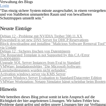
Verwaltung des Blogs
Login
“Das einzig sichere System müsste ausgeschaltet, in einem versiegelten
und von Stahlbeton ummantelten Raum und von bewaffneten
Schutztruppen umstellt sein.”
Gene Spafford (Sicherheitsexperte)
Neuste Einträge
Debian 12 - Probleme mit NVIDIA Treiber 590.11.XX
Powershell to set new DNS Server for DHCP Reservations
Block downloading and installing "Malicious Software Removal Tool"
via Update
Debian 12 : Sicheres löschen von Datenträgern
The Requested Template is not Supported by this CA (Error
0x80094800)
Upgrade SQL Server Instances from Eval to Standard
VMWare: Installationsfehler "Die Microsoft-Software-
Lizenzbedingungen wurden nicht gefunden"
Activation windows server via KMS Server
Convert Windows Server Evaluation to Standard/Datacenter Edition
VMWare Workstation: Netapp Simulator hängt scheinbar beim Booten
Hinweis
Wir betreiben dieses Blog privat somit ist kein Anspruch auf die
Richtigkeit der hier angebotenen Lösungen. Wir haben Fehler bzw.
Probleme damit gelöst und stellen unsere Lösungen hier zur Verfügung