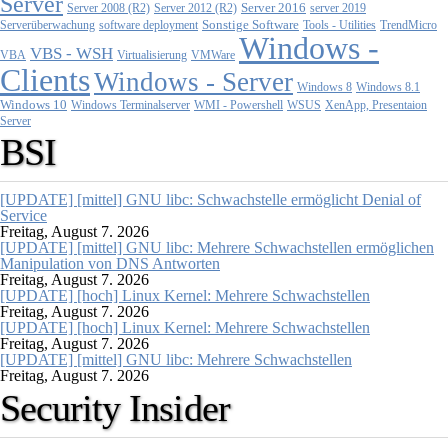
Server
Server 2008 (R2)
Server 2012 (R2)
Server 2016
server 2019
Sonstige Software
Tools - Utilities
Serverüberwachung
software deployment
TrendMicro
Windows -
VBS - WSH
Virtualisierung
VMWare
VBA
Clients
Windows - Server
Windows 8
Windows 8.1
Windows 10
WMI - Powershell
XenApp, Presentaion
Windows Terminalserver
WSUS
Server
BSI
[UPDATE] [mittel] GNU libc: Schwachstelle ermöglicht Denial of
Service
Freitag, August 7. 2026
[UPDATE] [mittel] GNU libc: Mehrere Schwachstellen ermöglichen
Manipulation von DNS Antworten
Freitag, August 7. 2026
[UPDATE] [hoch] Linux Kernel: Mehrere Schwachstellen
Freitag, August 7. 2026
[UPDATE] [hoch] Linux Kernel: Mehrere Schwachstellen
Freitag, August 7. 2026
[UPDATE] [mittel] GNU libc: Mehrere Schwachstellen
Freitag, August 7. 2026
Security Insider