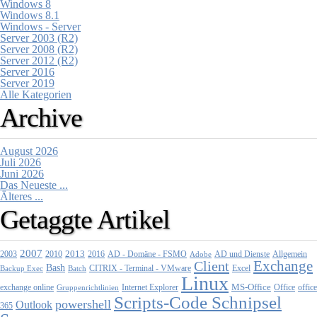
Windows 8
Windows 8.1
Windows - Server
Server 2003 (R2)
Server 2008 (R2)
Server 2012 (R2)
Server 2016
Server 2019
Alle Kategorien
Archive
August 2026
Juli 2026
Juni 2026
Das Neueste ...
Älteres ...
Getaggte Artikel
2007
2013
2010
AD - Domäne - FSMO
AD und Dienste
2003
2016
Adobe
Allgemein
Exchange
Client
Bash
CITRIX - Terminal - VMware
Excel
Backup Exec
Batch
Linux
MS-Office
exchange online
Office
office
Gruppenrichtlinien
Internet Explorer
Scripts-Code Schnipsel
powershell
Outlook
365