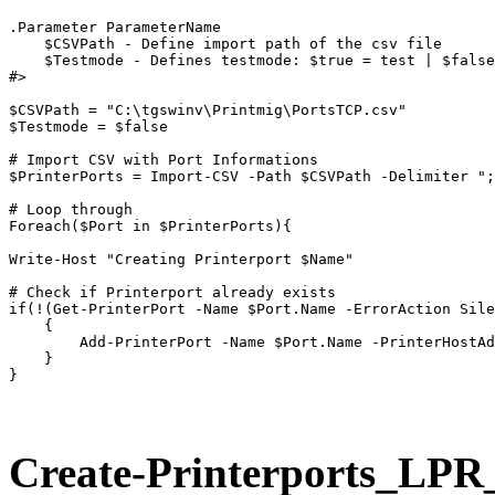
.Parameter ParameterName 

    $CSVPath - Define import path of the csv file

    $Testmode - Defines testmode: $true = test | $false
#>

$CSVPath = "C:\tgswinv\Printmig\PortsTCP.csv"

$Testmode = $false

# Import CSV with Port Informations

$PrinterPorts = Import-CSV -Path $CSVPath -Delimiter ";
# Loop through 

Foreach($Port in $PrinterPorts){

Write-Host "Creating Printerport $Name"

# Check if Printerport already exists

if(!(Get-PrinterPort -Name $Port.Name -ErrorAction Sile
    {

        Add-PrinterPort -Name $Port.Name -PrinterHostAd
    }

}
Create-Printerports_LP