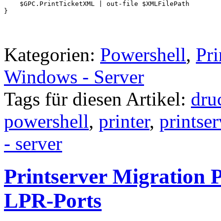
    $GPC.PrintTicketXML | out-file $XMLFilePath

}
Kategorien:
Powershell
,
Pri
Windows - Server
Tags für diesen Artikel:
dru
powershell
,
printer
,
printser
- server
Printserver Migration 
LPR-Ports