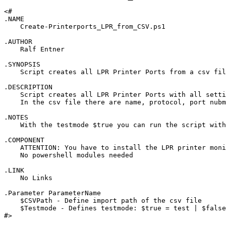
<# 

.NAME

    Create-Printerports_LPR_from_CSV.ps1

.AUTHOR

    Ralf Entner

.SYNOPSIS

    Script creates all LPR Printer Ports from a csv fil
.DESCRIPTION 

    Script creates all LPR Printer Ports with all setti
    In the csv file there are name, protocol, port nubm
.NOTES 

    With the testmode $true you can run the script with
.COMPONENT 

    ATTENTION: You have to install the LPR printer moni
    No powershell modules needed

.LINK 

    No Links

.Parameter ParameterName 

    $CSVPath - Define import path of the csv file

    $Testmode - Defines testmode: $true = test | $false
#>
