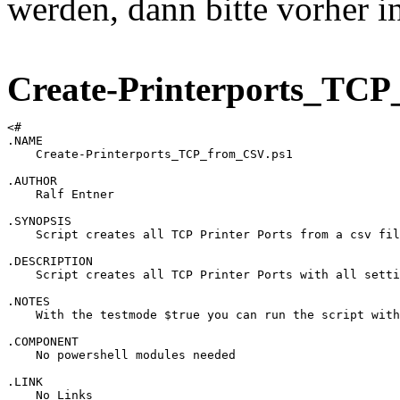
werden, dann bitte vorher 
Create-Printerports_TC
<# 

.NAME

    Create-Printerports_TCP_from_CSV.ps1

.AUTHOR

    Ralf Entner

.SYNOPSIS

    Script creates all TCP Printer Ports from a csv fil
.DESCRIPTION 

    Script creates all TCP Printer Ports with all setti
.NOTES 

    With the testmode $true you can run the script with
.COMPONENT 

    No powershell modules needed

.LINK 

    No Links
