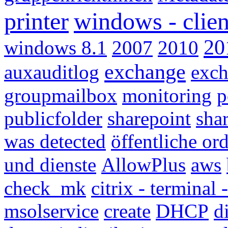
printer
windows - clien
20
windows 8.1
2007
2010
exchange
auxauditlog
exc
groupmailbox
monitoring
p
publicfolder
sharepoint
sha
was detected
öffentliche or
und dienste
AllowPlus
aws
check_mk
citrix - terminal
msolservice
create
DHCP
d