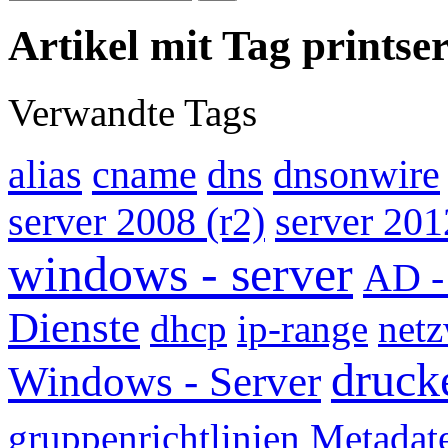
Artikel mit Tag printse
Verwandte Tags
alias
cname
dns
dnsonwire
server 2008 (r2)
server 201
windows - server
AD -
Dienste
dhcp
ip-range
net
druck
Windows - Server
gruppenrichtlinien
Metadat