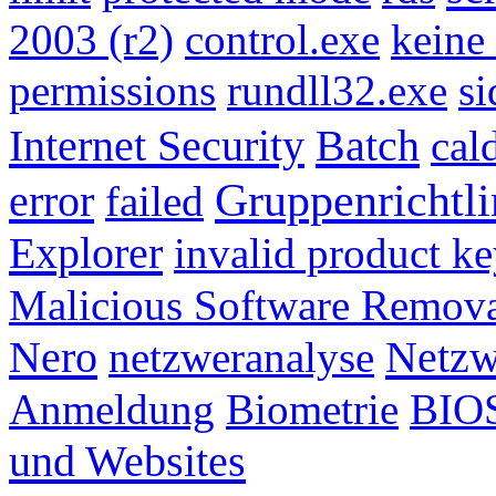
2003 (r2)
control.exe
keine
permissions
rundll32.exe
si
Internet Security
Batch
cal
Gruppenrichtli
error
failed
Explorer
invalid product k
Malicious Software Remov
Nero
Netzw
netzweranalyse
Anmeldung
Biometrie
BIO
und Websites