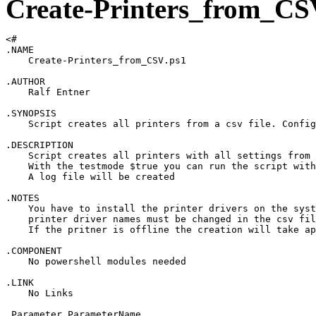
Create-Printers_from_CS
<# 

.NAME

    Create-Printers_from_CSV.ps1

.AUTHOR

    Ralf Entner

.SYNOPSIS

    Script creates all printers from a csv file. Config
.DESCRIPTION 

    Script creates all printers with all settings from 
    With the testmode $true you can run the script with
    A log file will be created

.NOTES 

    You have to install the printer drivers on the syst
    printer driver names must be changed in the csv fil
    If the pritner is offline the creation will take ap
.COMPONENT 

    No powershell modules needed

.LINK 

    No Links

.Parameter ParameterName 
