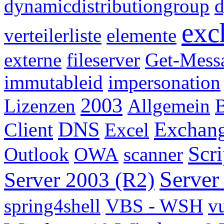
dynamicdistributiongroup
d
exc
verteilerliste
elemente
externe
fileserver
Get-Mess
immutableid
impersonation
2003
Lizenzen
Allgemein
B
DNS
Exchan
Client
Excel
Scr
Outlook
OWA
scanner
Server
Server 2003 (R2)
spring4shell
VBS - WSH
vu