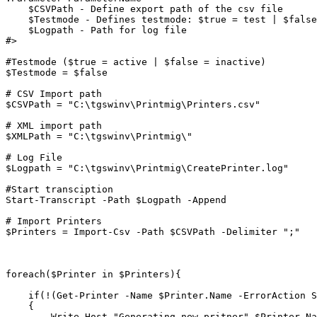
    $CSVPath - Define export path of the csv file

    $Testmode - Defines testmode: $true = test | $false
    $Logpath - Path for log file

#>

#Testmode ($true = active | $false = inactive)

$Testmode = $false

# CSV Import path

$CSVPath = "C:\tgswinv\Printmig\Printers.csv"

# XML import path

$XMLPath = "C:\tgswinv\Printmig\"

# Log File

$Logpath = "C:\tgswinv\Printmig\CreatePrinter.log"

#Start transciption 

Start-Transcript -Path $Logpath -Append

# Import Printers

$Printers = Import-Csv -Path $CSVPath -Delimiter ";"

foreach($Printer in $Printers){

    if(!(Get-Printer -Name $Printer.Name -ErrorAction S
    {

        Write-Host "Generating new pritner" $Printer.Na