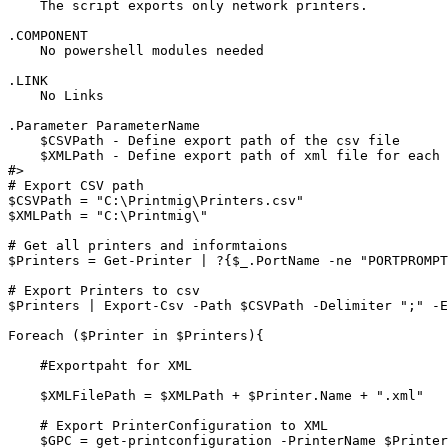
    The script exports only network printers.

.COMPONENT 

    No powershell modules needed

.LINK 

    No Links

.Parameter ParameterName 

    $CSVPath - Define export path of the csv file

    $XMLPath - Define export path of xml file for each 
#>

# Export CSV path

$CSVPath = "C:\Printmig\Printers.csv"

$XMLPath = "C:\Printmig\"

# Get all printers and informtaions

$Printers = Get-Printer | ?{$_.PortName -ne "PORTPROMPT
# Export Printers to csv

$Printers | Export-Csv -Path $CSVPath -Delimiter ";" -E
Foreach ($Printer in $Printers){

    #Exportpaht for XML

    $XMLFilePath = $XMLPath + $Printer.Name + ".xml"

    # Export PrinterConfiguration to XML

    $GPC = get-printconfiguration -PrinterName $Printer