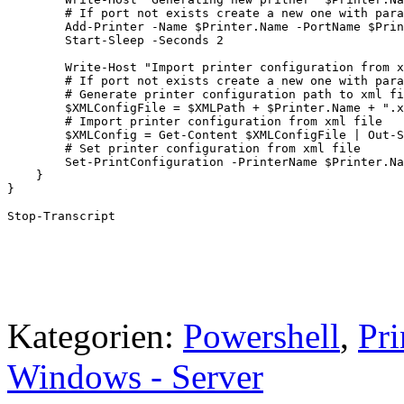
        # If port not exists create a new one with para
        Add-Printer -Name $Printer.Name -PortName $Prin
        Start-Sleep -Seconds 2

        Write-Host "Import printer configuration from x
        # If port not exists create a new one with para
        # Generate printer configuration path to xml fi
        $XMLConfigFile = $XMLPath + $Printer.Name + ".x
        # Import printer configuration from xml file

        $XMLConfig = Get-Content $XMLConfigFile | Out-S
        # Set printer configuration from xml file

        Set-PrintConfiguration -PrinterName $Printer.Na
    }

}

Kategorien:
Powershell
,
Pri
Windows - Server