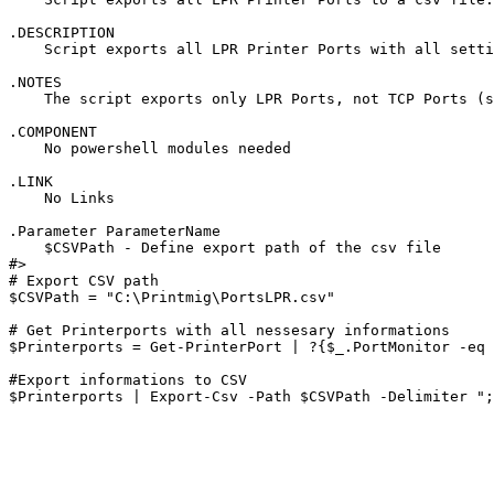
.DESCRIPTION 

    Script exports all LPR Printer Ports with all setti
.NOTES 

    The script exports only LPR Ports, not TCP Ports (s
.COMPONENT 

    No powershell modules needed

.LINK 

    No Links

.Parameter ParameterName 

    $CSVPath - Define export path of the csv file

#>

# Export CSV path

$CSVPath = "C:\Printmig\PortsLPR.csv"

# Get Printerports with all nessesary informations

$Printerports = Get-PrinterPort | ?{$_.PortMonitor -eq 
#Export informations to CSV

$Printerports | Export-Csv -Path $CSVPath -Delimiter ";