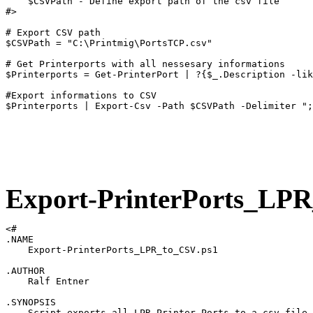
    $CSVPath - Define export path of the csv file

#>

# Export CSV path

$CSVPath = "C:\Printmig\PortsTCP.csv"

# Get Printerports with all nessesary informations

$Printerports = Get-PrinterPort | ?{$_.Description -lik
#Export informations to CSV

$Printerports | Export-Csv -Path $CSVPath -Delimiter ";
Export-PrinterPorts_LP
<# 

.NAME

    Export-PrinterPorts_LPR_to_CSV.ps1

.AUTHOR

    Ralf Entner

.SYNOPSIS

    Script exports all LPR Printer Ports to a csv file.
