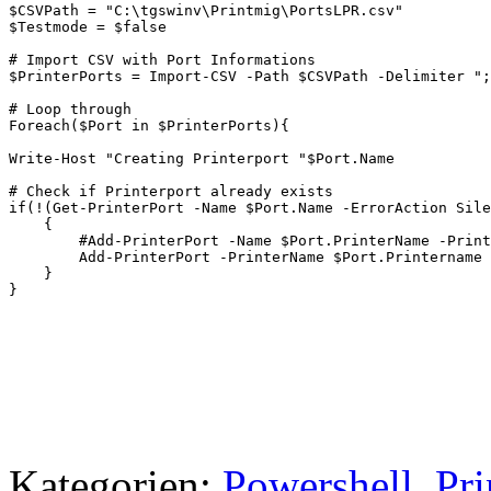
$CSVPath = "C:\tgswinv\Printmig\PortsLPR.csv"

$Testmode = $false

# Import CSV with Port Informations

$PrinterPorts = Import-CSV -Path $CSVPath -Delimiter ";
# Loop through 

Foreach($Port in $PrinterPorts){

Write-Host "Creating Printerport "$Port.Name

# Check if Printerport already exists

if(!(Get-PrinterPort -Name $Port.Name -ErrorAction Sile
    {

        #Add-PrinterPort -Name $Port.PrinterName -Print
        Add-PrinterPort -PrinterName $Port.Printername 
    }

}
Kategorien:
Powershell
,
Pri