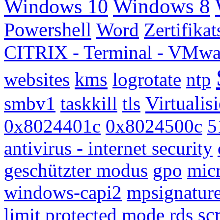
Windows 8
Windows 10
Powershell
Word
Zertifikat
CITRIX - Terminal - VMwa
kms
websites
logrotate
ntp
Virtualis
smbv1
taskkill
tls
0x8024401c
0x8024500c
5
antivirus - internet security
geschützter modus
gpo
micr
windows-capi2
mpsignatur
sc
limit
protected mode
rds