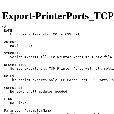
Export-PrinterPorts_TC
<# 

.NAME

    Export-PrinterPorts_TCP_to_CSV.ps1

.AUTHOR

    Ralf Entner

.SYNOPSIS

    Script exports all TCP Printer Ports to a csv file.

.DESCRIPTION 

    Script exports all TCP Printer Ports with all setti
.NOTES 

    The script exports only TCP Ports, not LPR Ports (s
.COMPONENT 

    No powershell modules needed

.LINK 

    No Links

.Parameter ParameterName 
