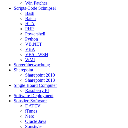
Win Patches
Scripts-Code Schnipsel
Bash
Batch
HTA
PHP
Powershell
Python
VB.NET
VBA
VBS - WSH
WMI
Serverüberwachung
Sharepoint
Sharepoint 2010
Sharepoint 2013
Single-Board Computer
Raspberry PI
Software Deployment
Sonstige Software
DATEV
iTunes
Nero
Oracle Java
Sonstiges