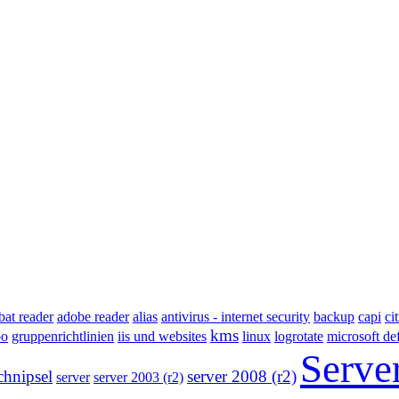
bat reader
adobe reader
alias
antivirus - internet security
backup
capi
ci
kms
po
gruppenrichtlinien
iis und websites
linux
logrotate
microsoft de
Serve
chnipsel
server 2008 (r2)
server
server 2003 (r2)