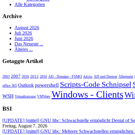
Alle Kategorien
Archive
August 2026
Juli 2026
Juni 2026
Das Neueste ...
Älteres ...
Getaggte Artikel
2007
2013
2010
AD - Domäne - FSMO
AD und Dienste
2003
2016
Adobe
Allgemein
Scripts-Code Schnipsel
powershell
Outlook
office 365
Windows - Clients
Wi
WSH
Virtualisierung
VMWare
BSI
[UPDATE] [mittel] GNU libc: Schwachstelle ermöglicht Denial of Se
Freitag, August 7. 2026
[UPDATE] [mittel] GNU libc: Mehrere Schwachstellen ermöglichen