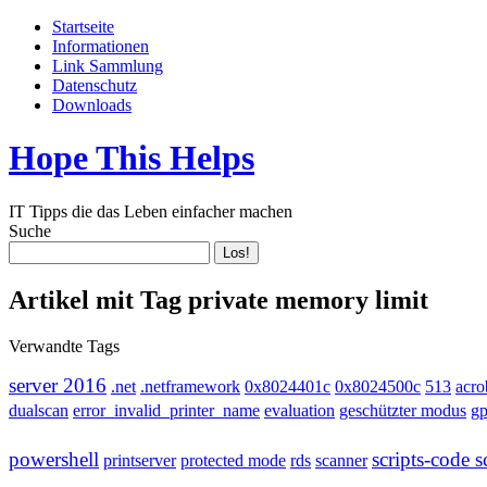
Startseite
Informationen
Link Sammlung
Datenschutz
Downloads
Hope This Helps
IT Tipps die das Leben einfacher machen
Suche
Artikel mit Tag private memory limit
Verwandte Tags
server 2016
.net
.netframework
0x8024401c
0x8024500c
513
acro
dualscan
error_invalid_printer_name
evaluation
geschützter modus
g
powershell
scripts-code s
printserver
protected mode
rds
scanner