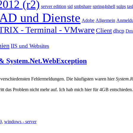
2012 (r2)
server edition
sid
smbshare
spring4shell
sqlps
tas
AD und Dienste
Adobe
Allgemein
Anmeld
TRIX - Terminal - VMware
Client
dhcp
Dmi
nien
IIS und Websites
& System.Net.WebException
verschiedensten Fehlermeldungen. Die häufigsten waren hier
System.I
t das Problem nicht mehr auf. Ich hab mich hier für 4GB entschieden.
9
,
windows - server