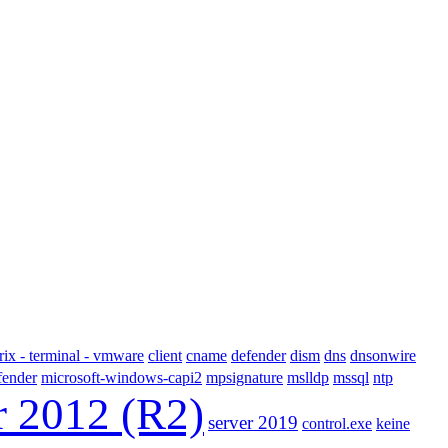
trix - terminal - vmware
client
cname
defender
dism
dns
dnsonwire
fender
microsoft-windows-capi2
mpsignature
mslldp
mssql
ntp
r 2012 (R2)
server 2019
control.exe
keine