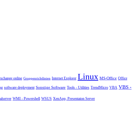
Linux
MS-Office
exchange online
Office
Gruppenrichtlinien
Internet Explorer
VBS -
Sonstige Software
Tools - Utilities
ng
software deployment
TrendMicro
VBA
WMI - Powershell
XenApp, Presentaion Server
lserver
WSUS