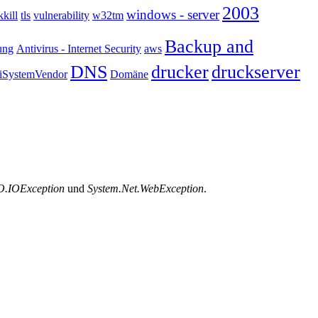
2003
windows - server
kkill
tls
vulnerability
w32tm
Backup and
ung
Antivirus - Internet Security
aws
DNS
drucker
druckserver
SystemVendor
Domäne
O.IOException
und
System.Net.WebException
.