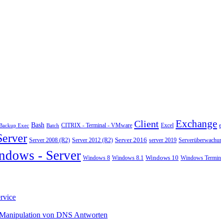
Exchange
Client
Bash
CITRIX - Terminal - VMware
Excel
Backup Exec
Batch
Server
Server 2008 (R2)
Server 2012 (R2)
Server 2016
server 2019
Serverüberwachu
ndows - Server
Windows 10
Windows 8
Windows 8.1
Windows Termina
rvice
 Manipulation von DNS Antworten