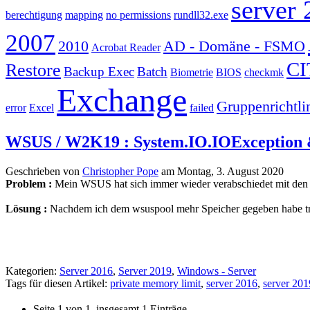
server 
berechtigung
mapping
no permissions
rundll32.exe
2007
2010
AD - Domäne - FSMO
Acrobat Reader
CI
Restore
Backup Exec
Batch
Biometrie
BIOS
checkmk
Exchange
Gruppenrichtli
error
Excel
failed
WSUS / W2K19 : System.IO.IOException 
Geschrieben von
Christopher Pope
am
Montag, 3. August 2020
Problem :
Mein WSUS hat sich immer wieder verabschiedet mit den 
Lösung :
Nachdem ich dem wsuspool mehr Speicher gegeben habe trit
Kategorien:
Server 2016
,
Server 2019
,
Windows - Server
Tags für diesen Artikel:
private memory limit
,
server 2016
,
server 201
Seite 1 von 1, insgesamt 1 Einträge