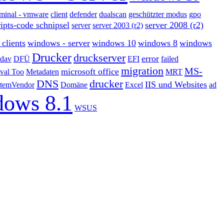
erminal - vmware
client
defender
dualscan
geschützter modus
gpo
ripts-code schnipsel
server 2008 (r2)
server
server 2003 (r2)
clients
windows - server
windows 10
windows 8
windows
Drucker
druckserver
error
ddav
DFÜ
EFI
failed
migration
MS-
microsoft office
val Too
Metadaten
MRT
DNS
drucker
IIS und Websites
temVendor
Domäne
Excel
ad
ows 8.1
WSUS