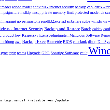
t reader
adobe reader
antivirus - internet security
backup
capi
citrix - t
sc
mpsignature
mslldp
mssql
private memory limit
protected mode
rds
windows - 
g
mapping
no permissions
rundll32.exe
sid
smbshare
sqlps
virus - Internet Security
Backup and Restore
Batch
caldav
car
id product key
Kaspersky
lizenzbedingungen
Malicious Software Remo
Backup Exec
dhcp
meldung
aws
Biometrie
BIOS
checkmk
DmiSys
Wind
sync
tcpip
teams
Upgrade
GPO
Sonstige Software
vault
mflags:manual /reliable:yes /update
