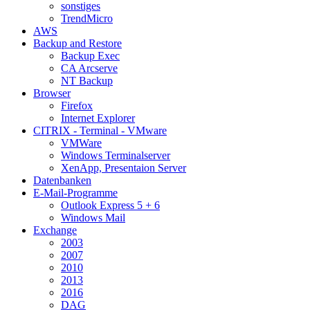
sonstiges
TrendMicro
AWS
Backup and Restore
Backup Exec
CA Arcserve
NT Backup
Browser
Firefox
Internet Explorer
CITRIX - Terminal - VMware
VMWare
Windows Terminalserver
XenApp, Presentaion Server
Datenbanken
E-Mail-Programme
Outlook Express 5 + 6
Windows Mail
Exchange
2003
2007
2010
2013
2016
DAG