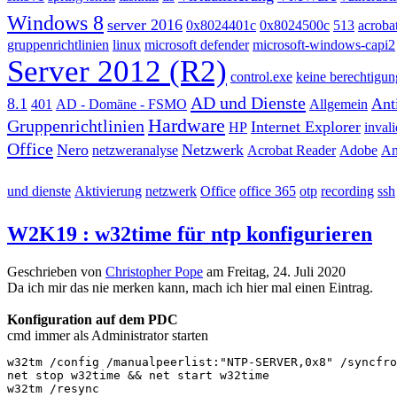
Windows 8
server 2016
0x8024401c
0x8024500c
513
acroba
gruppenrichtlinien
linux
microsoft defender
microsoft-windows-capi2
Server 2012 (R2)
control.exe
keine berechtigun
AD und Dienste
8.1
Anti
401
AD - Domäne - FSMO
Allgemein
Hardware
Gruppenrichtlinien
Internet Explorer
HP
inval
Office
Nero
Netzwerk
netzweranalyse
Acrobat Reader
Adobe
An
und dienste
Aktivierung
netzwerk
Office
office 365
otp
recording
ssh
W2K19 : w32time für ntp konfigurieren
Geschrieben von
Christopher Pope
am
Freitag, 24. Juli 2020
Da ich mir das nie merken kann, mach ich hier mal einen Eintrag.
Konfiguration auf dem PDC
cmd immer als Administrator starten
w32tm /config /manualpeerlist:"NTP-SERVER,0x8" /syncfro
net stop w32time && net start w32time

w32tm /resync