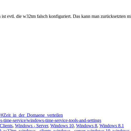
n ist evtl. die w32tm falsch konfiguriert. Das kann man zurücksetzten mi
en/#Zeit_in_der_Domaene_verteilen
-time-service/windows-time-service-tools-and-settings
Clients
,
Windows - Server
,
Windows 10
,
Windows 8
,
Windows 8.1
9
,
w32tm
,
windows - clients
,
windows - server
,
windows 10
,
windows 