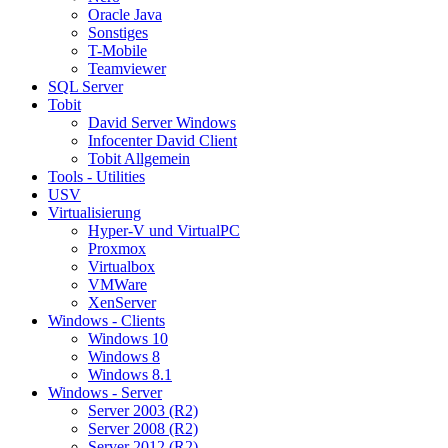
Oracle Java
Sonstiges
T-Mobile
Teamviewer
SQL Server
Tobit
David Server Windows
Infocenter David Client
Tobit Allgemein
Tools - Utilities
USV
Virtualisierung
Hyper-V und VirtualPC
Proxmox
Virtualbox
VMWare
XenServer
Windows - Clients
Windows 10
Windows 8
Windows 8.1
Windows - Server
Server 2003 (R2)
Server 2008 (R2)
Server 2012 (R2)