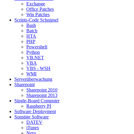
Exchange
Office Patches
Win Patches
Scripts-Code Schnipsel
Bash
Batch
HTA
PHP
Powershell
Python
VB.NET
VBA
VBS - WSH
WMI
Serverüberwachung
Sharepoint
Sharepoint 2010
Sharepoint 2013
Single-Board Computer
Raspberry PI
Software Deployment
Sonstige Software
DATEV
iTunes
Nero