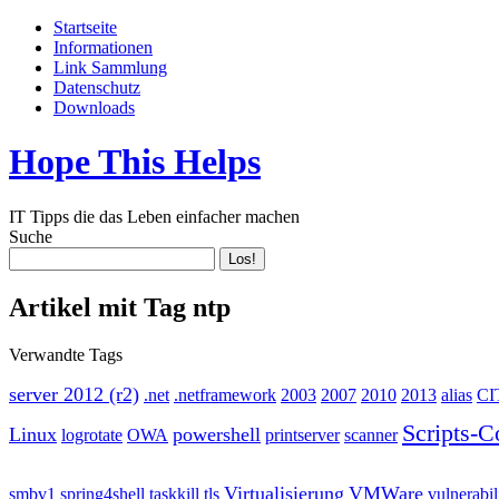
Startseite
Informationen
Link Sammlung
Datenschutz
Downloads
Hope This Helps
IT Tipps die das Leben einfacher machen
Suche
Artikel mit Tag ntp
Verwandte Tags
server 2012 (r2)
.net
.netframework
2003
2007
2010
2013
alias
CI
Scripts-C
Linux
powershell
logrotate
OWA
printserver
scanner
Virtualisierung
VMWare
smbv1
spring4shell
taskkill
tls
vulnerabil