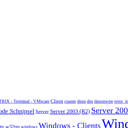
Client
TRIX - Terminal - VMware
cname
dism
dns
dnsonwire
error_i
Server 200
ode Schnipsel
Server 2003 (R2)
Server
Wind
Windows - Clients
w32tm
ity
windows