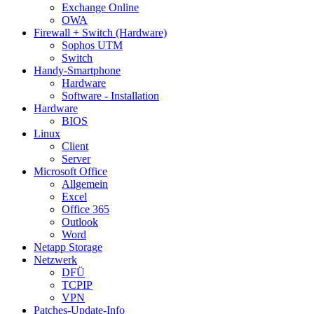
Exchange Online
OWA
Firewall + Switch (Hardware)
Sophos UTM
Switch
Handy-Smartphone
Hardware
Software - Installation
Hardware
BIOS
Linux
Client
Server
Microsoft Office
Allgemein
Excel
Office 365
Outlook
Word
Netapp Storage
Netzwerk
DFÜ
TCPIP
VPN
Patches-Update-Info