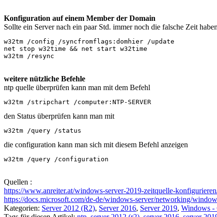
Konfiguration auf einem Member der Domain
Sollte ein Server nach ein paar Std. immer noch die falsche Zeit habe
w32tm /config /syncfromflags:domhier /update

net stop w32time && net start w32time

w32tm /resync
weitere nützliche Befehle
ntp quelle überprüfen kann man mit dem Befehl
w32tm /stripchart /computer:NTP-SERVER
den Status überprüfen kann man mit
w32tm /query /status
die configuration kann man sich mit diesem Befehl anzeigen
w32tm /query /configuration
Quellen :
https://www.anreiter.at/windows-server-2019-zeitquelle-konfigurier
https://docs.microsoft.com/de-de/windows-server/networking/windows
Kategorien:
Server 2012 (R2)
,
Server 2016
,
Server 2019
,
Windows - 
Tags für diesen Artikel:
ntp
,
server 2012 (r2)
,
server 2016
,
server 201