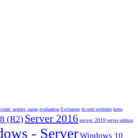
kms
nvalid_printer_name
evaluation
Exchange
iis und websites
Server 2016
8 (R2)
server 2019
server edition
ows - Server
Windows 10