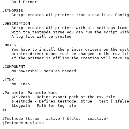
    Ralf Entner

.SYNOPSIS

    Script creates all printers from a csv file. Config
.DESCRIPTION 

    Script creates all printers with all settings from 
    With the testmode $true you can run the script with
    A log file will be created

.NOTES 

    You have to install the printer drivers on the syst
    printer driver names must be changed in the csv fil
    If the pritner is offline the creation will take ap
.COMPONENT 

    No powershell modules needed

.LINK 

    No Links

.Parameter ParameterName 

    $CSVPath - Define export path of the csv file

    $Testmode - Defines testmode: $true = test | $false
    $Logpath - Path for log file

#>

#Testmode ($true = active | $false = inactive)

$Testmode = $false
