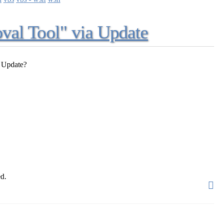
val Tool" via Update
s Update?
d.