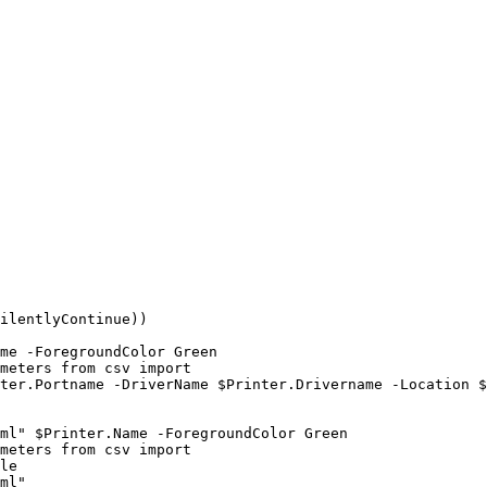
ilentlyContinue))

me -ForegroundColor Green

meters from csv import

ter.Portname -DriverName $Printer.Drivername -Location $
ml" $Printer.Name -ForegroundColor Green

meters from csv import

le

ml"
