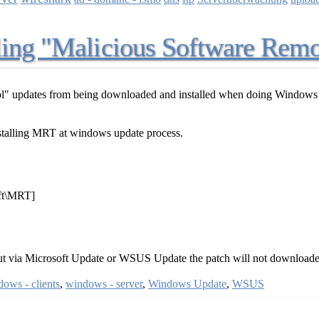
ling "Malicious Software Remo
ool" updates from being downloaded and installed when doing Window
nstalling MRT at windows update process.
t\MRT]
ut via Microsoft Update or WSUS Update the patch will not downloade
ows - clients
,
windows - server
,
Windows Update
,
WSUS