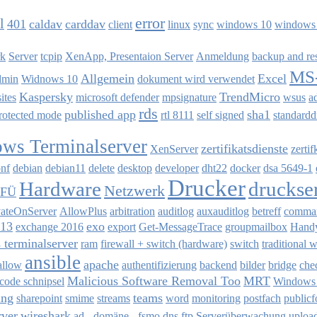
error
l
401
caldav
carddav
client
linux
sync
windows 10
windows
rk
Server
tcpip
XenApp, Presentaion Server
Anmeldung
backup and re
MS-
Allgemein
Excel
dmin
Widnows 10
dokument wird verwendet
Kaspersky
TrendMicro
ites
microsoft defender
mpsignature
wsus
a
rds
published app
sha1
rotected mode
rtl 8111
self signed
standardd
ws Terminalserver
zertifikatsdienste
XenServer
zertif
nf
debian
debian11
delete
desktop
developer
dht22
docker
dsa 5649-1
Drucker
Hardware
druckse
Netzwerk
FÜ
vateOnServer
AllowPlus
arbitration
auditlog
auxauditlog
betreff
comman
013
exo
exchange 2016
export
Get-MessageTrace
groupmailbox
Hand
terminalserver
ram
firewall + switch (hardware)
switch
traditional 
ansible
apache
allow
authentifizierung
backend
bilder
bridge
che
Malicious Software Removal Too
MRT
-code schnipsel
Windows
ing
teams
sharepoint
smime
streams
word
monitoring
postfach
publicf
rver
wireshark
ad - domäne - fsmo
dns
ftp
Serverüberwachung
uploa