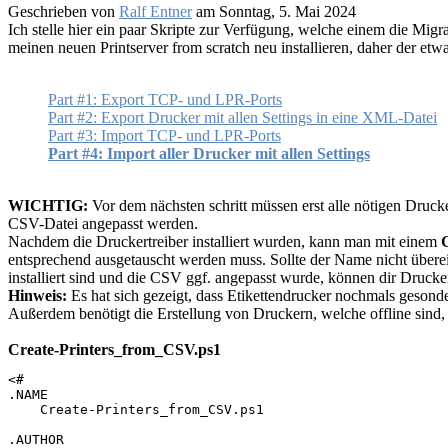
Geschrieben von
Ralf Entner
am
Sonntag, 5. Mai 2024
Ich stelle hier ein paar Skripte zur Verfügung, welche einem die Migr
meinen neuen Printserver from scratch neu installieren, daher der etw
Part #1: Export TCP- und LPR-Ports
Part #2: Export Drucker mit allen Settings in eine XML-Datei
Part #3: Import TCP- und LPR-Ports
Part #4: Import aller Drucker mit allen Settings
WICHTIG:
Vor dem nächsten schritt müssen erst alle nötigen Drucker
CSV-Datei angepasst werden.
Nachdem die Druckertreiber installiert wurden, kann man mit einem
entsprechend ausgetauscht werden muss. Sollte der Name nicht überei
installiert sind und die CSV ggf. angepasst wurde, können dir Drucke
Hinweis:
Es hat sich gezeigt, dass Etikettendrucker nochmals geson
Außerdem benötigt die Erstellung von Druckern, welche offline sind
Create-Printers_from_CSV.ps1
<# 

.NAME

    Create-Printers_from_CSV.ps1

.AUTHOR
