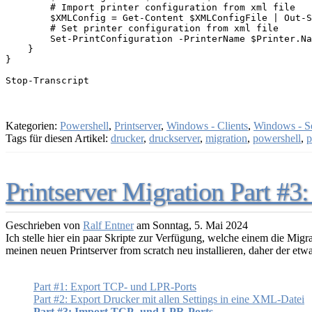
        # Import printer configuration from xml file

        $XMLConfig = Get-Content $XMLConfigFile | Out-S
        # Set printer configuration from xml file

        Set-PrintConfiguration -PrinterName $Printer.Na
    }

}

Kategorien:
Powershell
,
Printserver
,
Windows - Clients
,
Windows - S
Tags für diesen Artikel:
drucker
,
druckserver
,
migration
,
powershell
,
p
Printserver Migration Part #
Geschrieben von
Ralf Entner
am
Sonntag, 5. Mai 2024
Ich stelle hier ein paar Skripte zur Verfügung, welche einem die Migr
meinen neuen Printserver from scratch neu installieren, daher der etw
Part #1: Export TCP- und LPR-Ports
Part #2: Export Drucker mit allen Settings in eine XML-Datei
Part #3: Import TCP- und LPR-Ports