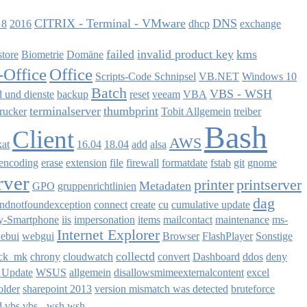
CITRIX - Terminal - VMware
DNS
 8
2016
dhcp
exchange
failed
invalid product key
kms
store
Biometrie
Domäne
Office
Office
Scripts-Code Schnipsel
VB.NET
Windows 10
Batch
VBS - WSH
d und dienste
backup
reset
veeam
VBA
terminalserver
thumbprint
rucker
Tobit Allgemein
treiber
Bash
Client
AWS
kat
16.04
18.04
add
alsa
encoding
erase
extension
file
firewall
formatdate
fstab
git
gnome
rver
printer
printserver
Metadaten
GPO
gruppenrichtlinien
dag
dnotfoundexception
connect
create
cu
cumulative update
y-Smartphone
iis
impersonation
items
mailcontact
maintenance
ms-
Internet Explorer
webui
webgui
Browser
FlashPlayer
Sonstige
collectd
ck_mk
chrony
cloudwatch
convert
Dashboard
ddos
deny
 Update
WSUS
allgemein
disallowsmimeexternalcontent
excel
older
sharepoint 2013
version mismatch was detected
bruteforce
d
vbs
vbs - wsh
wsh