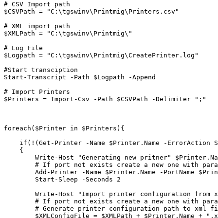
# CSV Import path

$CSVPath = "C:\tgswinv\Printmig\Printers.csv"

# XML import path

$XMLPath = "C:\tgswinv\Printmig\"

# Log File

$Logpath = "C:\tgswinv\Printmig\CreatePrinter.log"

#Start transciption 

Start-Transcript -Path $Logpath -Append

# Import Printers

$Printers = Import-Csv -Path $CSVPath -Delimiter ";"

foreach($Printer in $Printers){

    if(!(Get-Printer -Name $Printer.Name -ErrorAction S
    {

        Write-Host "Generating new pritner" $Printer.Na
        # If port not exists create a new one with para
        Add-Printer -Name $Printer.Name -PortName $Prin
        Start-Sleep -Seconds 2

        Write-Host "Import printer configuration from x
        # If port not exists create a new one with para
        # Generate printer configuration path to xml fi
        $XMLConfigFile = $XMLPath + $Printer.Name + ".x