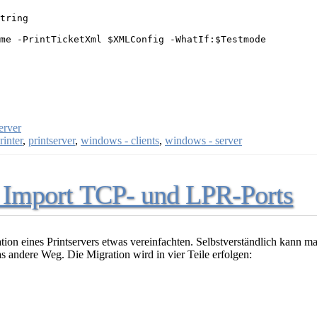
tring

me -PrintTicketXml $XMLConfig -WhatIf:$Testmode

erver
rinter
,
printserver
,
windows - clients
,
windows - server
3: Import TCP- und LPR-Ports
ation eines Printservers etwas vereinfachten. Selbstverständlich kann 
as andere Weg. Die Migration wird in vier Teile erfolgen: