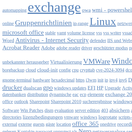
exchange
wmi - powershel
owa
automapping
Linux
Gruppenrichtlinien
online
ip-range
netzwe
microsoft office
stable
vamt
volume license
vss
vss writer
vssa
Antivirus - Internet Security
Word
defender
IIS und Webs
Acrobat Reader
Adobe
adobe reader
driver
geschützter modus
p
Windo
VMWare
Virtualisierung
unbekannter herausgeber
cloud-init
borgbackup
cloud
config
cpu
crypttab
cve-2024-3094
dco
D
gnome-terminal
hardware
hexadecimal
https
i3wm
init
ip
ipv4
ipv6
drucker
gpo
dualscan
EFI
HP
windows updates
Upgrade
Acti
exchange 2
datenbanken
distribution
dynamische
eac
ecp
elemente
windows 
office
outlook
Sharepoint
Sharepoint 2010
sucherergbnisse
absichern
Software
Win Patches
dism
evaluation
server edition
403
lizenzbedingungen
logrotate
directories
vmware
windows
scripts
office 365
record
external
externe
guests
gäste
location
onedrive
Nero
netzweranalyse
se
gelesen
Kontakte
passwort
unprotect
xls