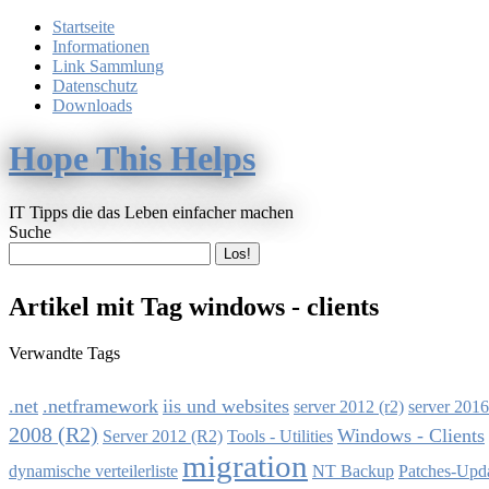
Startseite
Informationen
Link Sammlung
Datenschutz
Downloads
Hope This Helps
IT Tipps die das Leben einfacher machen
Suche
Artikel mit Tag windows - clients
Verwandte Tags
.net
.netframework
iis und websites
server 2012 (r2)
server 2016
2008 (R2)
Windows - Clients
Server 2012 (R2)
Tools - Utilities
migration
dynamische verteilerliste
NT Backup
Patches-Upda