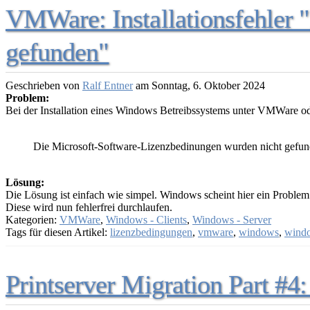
VMWare: Installationsfehler 
gefunden"
Geschrieben von
Ralf Entner
am
Sonntag, 6. Oktober 2024
Problem:
Bei der Installation eines Windows Betreibssystems unter VMWare 
Die Microsoft-Software-Lizenzbedinungen wurden nicht gefunden. S
Lösung:
Die Lösung ist einfach wie simpel. Windows scheint hier ein Problem
Diese wird nun fehlerfrei durchlaufen.
Kategorien:
VMWare
,
Windows - Clients
,
Windows - Server
Tags für diesen Artikel:
lizenzbedingungen
,
vmware
,
windows
,
windo
Printserver Migration Part #4: