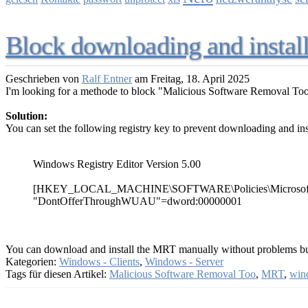
Block downloading and instal
Geschrieben von
Ralf Entner
am
Freitag, 18. April 2025
I'm looking for a methode to block "Malicious Software Removal T
Solution:
You can set the following registry key to prevent downloading and i
Windows Registry Editor Version 5.00
[HKEY_LOCAL_MACHINE\SOFTWARE\Policies\Microsof
"DontOfferThroughWUAU"=dword:00000001
You can download and install the MRT manually without problems b
Kategorien:
Windows - Clients
,
Windows - Server
Tags für diesen Artikel:
Malicious Software Removal Too
,
MRT
,
wind