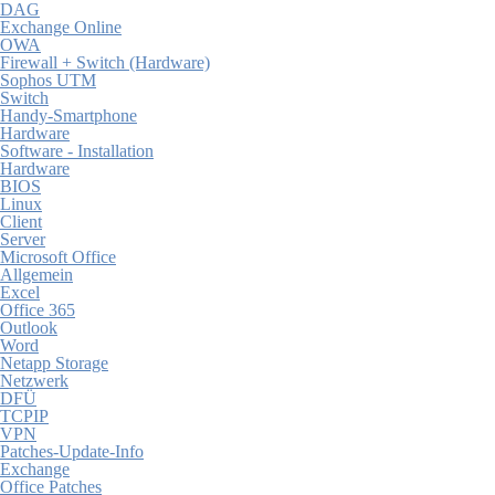
DAG
Exchange Online
OWA
Firewall + Switch (Hardware)
Sophos UTM
Switch
Handy-Smartphone
Hardware
Software - Installation
Hardware
BIOS
Linux
Client
Server
Microsoft Office
Allgemein
Excel
Office 365
Outlook
Word
Netapp Storage
Netzwerk
DFÜ
TCPIP
VPN
Patches-Update-Info
Exchange
Office Patches