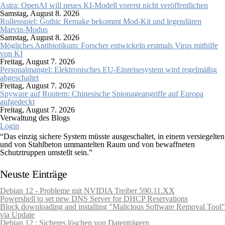
Astra: OpenAI will neues KI-Modell vorerst nicht veröffentlichen
Samstag, August 8. 2026
Rollenspiel: Gothic Remake bekommt Mod-Kit und legendären
Marvin-Modus
Samstag, August 8. 2026
Mögliches Antibiotikum: Forscher entwickeln erstmals Virus mithilfe
von KI
Freitag, August 7. 2026
Personalmangel: Elektronisches EU-Einreisesystem wird regelmäßig
abgeschaltet
Freitag, August 7. 2026
Spyware auf Routern: Chinesische Spionageangriffe auf Europa
aufgedeckt
Freitag, August 7. 2026
Verwaltung des Blogs
Login
“Das einzig sichere System müsste ausgeschaltet, in einem versiegelten
und von Stahlbeton ummantelten Raum und von bewaffneten
Schutztruppen umstellt sein.”
Gene Spafford (Sicherheitsexperte)
Neuste Einträge
Debian 12 - Probleme mit NVIDIA Treiber 590.11.XX
Powershell to set new DNS Server for DHCP Reservations
Block downloading and installing "Malicious Software Removal Tool"
via Update
Debian 12 : Sicheres löschen von Datenträgern