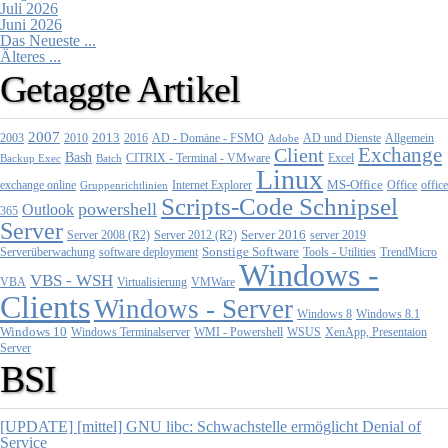
Juli 2026
Juni 2026
Das Neueste ...
Älteres ...
Getaggte Artikel
2007
2013
2010
AD - Domäne - FSMO
AD und Dienste
2003
2016
Adobe
Allgemein
Exchange
Client
Bash
CITRIX - Terminal - VMware
Excel
Backup Exec
Batch
Linux
MS-Office
exchange online
Office
office
Gruppenrichtlinien
Internet Explorer
Scripts-Code Schnipsel
powershell
Outlook
365
Server
Server 2008 (R2)
Server 2012 (R2)
Server 2016
server 2019
Sonstige Software
Tools - Utilities
Serverüberwachung
software deployment
TrendMicro
Windows -
VBS - WSH
Virtualisierung
VMWare
VBA
Clients
Windows - Server
Windows 8
Windows 8.1
Windows 10
WMI - Powershell
XenApp, Presentaion
Windows Terminalserver
WSUS
Server
BSI
[UPDATE] [mittel] GNU libc: Schwachstelle ermöglicht Denial of
Service