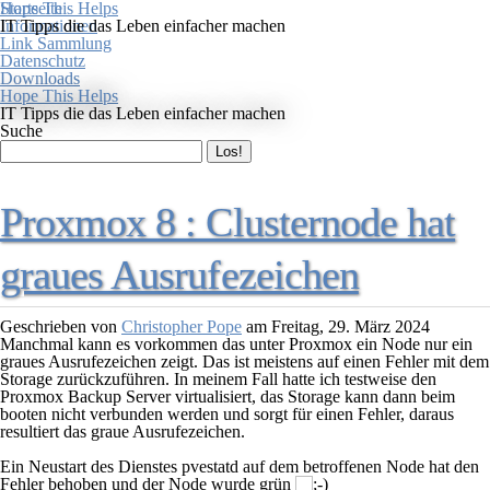
Startseite
Hope This Helps
Informationen
IT Tipps die das Leben einfacher machen
Link Sammlung
Datenschutz
Downloads
Hope This Helps
IT Tipps die das Leben einfacher machen
Suche
Proxmox 8 : Clusternode hat
graues Ausrufezeichen
Geschrieben von
Christopher Pope
am
Freitag, 29. März 2024
Manchmal kann es vorkommen das unter Proxmox ein Node nur ein
graues Ausrufezeichen zeigt. Das ist meistens auf einen Fehler mit dem
Storage zurückzuführen. In meinem Fall hatte ich testweise den
Proxmox Backup Server virtualisiert, das Storage kann dann beim
booten nicht verbunden werden und sorgt für einen Fehler, daraus
resultiert das graue Ausrufezeichen.
Ein Neustart des Dienstes pvestatd auf dem betroffenen Node hat den
Fehler behoben und der Node wurde grün