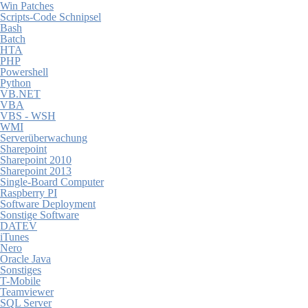
Win Patches
Scripts-Code Schnipsel
Bash
Batch
HTA
PHP
Powershell
Python
VB.NET
VBA
VBS - WSH
WMI
Serverüberwachung
Sharepoint
Sharepoint 2010
Sharepoint 2013
Single-Board Computer
Raspberry PI
Software Deployment
Sonstige Software
DATEV
iTunes
Nero
Oracle Java
Sonstiges
T-Mobile
Teamviewer
SQL Server