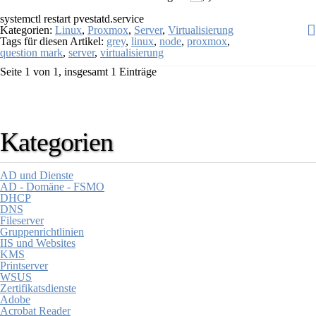
systemctl restart pvestatd.service
Kategorien:
Linux
,
Proxmox
,
Server
,
Virtualisierung
Tags für diesen Artikel:
grey
,
linux
,
node
,
proxmox
,
question mark
,
server
,
virtualisierung
Seite 1 von 1, insgesamt 1 Einträge
Kategorien
AD und Dienste
AD - Domäne - FSMO
DHCP
DNS
Fileserver
Gruppenrichtlinien
IIS und Websites
KMS
Printserver
WSUS
Zertifikatsdienste
Adobe
Acrobat Reader