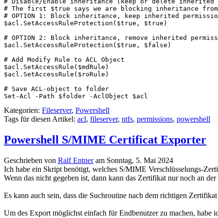
# Disable/Enable inheritance (keep or delete inherited 
# The first $true says we are blocking inheritance from
# OPTION 1: Block inheritance, keep inherited permissio
$acl.SetAccessRuleProtection($true, $true)

# OPTION 2: Block inheritance, remove inherited permiss
$acl.SetAccessRuleProtection($true, $false)

# Add Modify Rule to ACL Object

$acl.SetAccessRule($mdRule)

$acl.SetAccessRule($roRule)

# Save ACL-object to folder

Kategorien:
Fileserver
,
Powershell
Tags für diesen Artikel:
acl
,
fileserver
,
ntfs
,
permissions
,
powershell
Powershell S/MIME Certificat Exporter
Geschrieben von
Ralf Entner
am
Sonntag, 5. Mai 2024
Ich habe ein Skript benötigt, welches S/MIME Verschlüsselungs-Zertifi
Wenn das nicht gegeben ist, dann kann das Zertifikat nur noch an der
Es kann auch sein, dass die Suchroutine nach dem richtigen Zertifik
Um des Export möglichst einfach für Endbenutzer zu machen, habe i