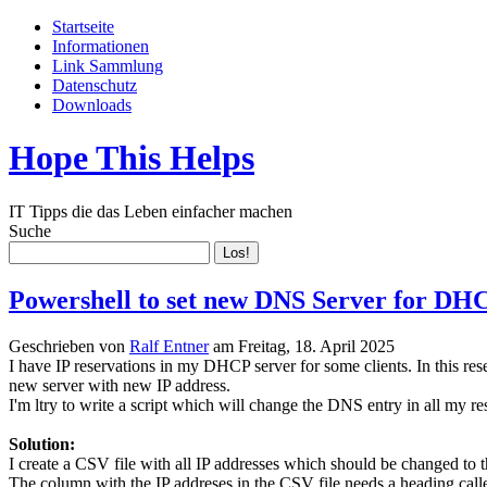
Startseite
Informationen
Link Sammlung
Datenschutz
Downloads
Hope This Helps
IT Tipps die das Leben einfacher machen
Suche
Powershell to set new DNS Server for DH
Geschrieben von
Ralf Entner
am
Freitag, 18. April 2025
I have IP reservations in my DHCP server for some clients. In this re
new server with new IP address.
I'm ltry to write a script which will change the DNS entry in all my re
Solution:
I create a CSV file with all IP addresses which should be changed t
The column with the IP addreses in the CSV file needs a heading call