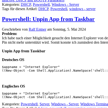
iana.org: DHCP and BOOTP Parameters
Kategorien:
DHCP
,
Powershell
,
Windows - Server
Tags für diesen Artikel:
DHCP
,
Powershell
,
windows - server
Powershell: Unpin App from Taskbar
Geschrieben von
Ralf Entner
am
Sonntag, 5. Mai 2024
Problem:
Ich habe nach einer Möglichkeit gesucht den Internet Explorer von de
Pin nicht mehr unterstützt wird. Somit konnte ich zumindest den Inter
Unpin App from Tasskbar
Deutsches OS
$appname = "Internet Explorer"

((New-Object -Com Shell.Application).NameSpace('shell::
Englisches OS
$appname = "Internet Explorer"

((New-Object -Com Shell.Application).NameSpace('shell::
Kategorien:
Powershell
,
Server
,
Windows - Server
,
Windows Terminal