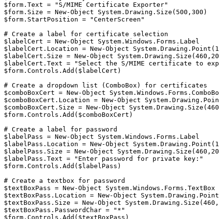
$form.Text = "S/MIME Certificate Exporter"

$form.Size = New-Object System.Drawing.Size(500,300)

$form.StartPosition = "CenterScreen"

# Create a label for certificate selection

$labelCert = New-Object System.Windows.Forms.Label

$labelCert.Location = New-Object System.Drawing.Point(1
$labelCert.Size = New-Object System.Drawing.Size(460,20
$labelCert.Text = "Select the S/MIME certificate to exp
$form.Controls.Add($labelCert)

# Create a dropdown list (ComboBox) for certificates

$comboBoxCert = New-Object System.Windows.Forms.ComboBo
$comboBoxCert.Location = New-Object System.Drawing.Poin
$comboBoxCert.Size = New-Object System.Drawing.Size(460
$form.Controls.Add($comboBoxCert)

# Create a label for password

$labelPass = New-Object System.Windows.Forms.Label

$labelPass.Location = New-Object System.Drawing.Point(1
$labelPass.Size = New-Object System.Drawing.Size(460,20
$labelPass.Text = "Enter password for private key:"

$form.Controls.Add($labelPass)

# Create a textbox for password

$textBoxPass = New-Object System.Windows.Forms.TextBox

$textBoxPass.Location = New-Object System.Drawing.Point
$textBoxPass.Size = New-Object System.Drawing.Size(460,
$textBoxPass.PasswordChar = "*"

$form.Controls.Add($textBoxPass)
