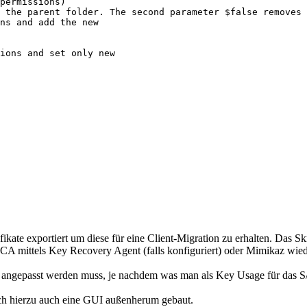
permissions)

 the parent folder. The second parameter $false removes 
ns and add the new

ions and set only new

kate exportiert um diese für eine Client-Migration zu erhalten. Das Skr
 CA mittels Key Recovery Agent (falls konfiguriert) oder Mimikaz wied
at angepasst werden muss, je nachdem was man als Key Usage für das S/
ch hierzu auch eine GUI außenherum gebaut.