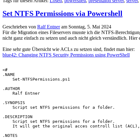
Tags für diesen Artikel:
Lösen
,
powershell
,
presentaion server
,
server
Set NTFS Permissions via Powershell
Geschrieben von
Ralf Entner
am
Sonntag, 5. Mai 2024
Für die Migration eines Fileservers musste ich die NTFS-Berechtigun
nicht ganz einfach zu setzen und auch nicht gleich verständlich. Hie
Eine sehr gute Übersicht wie ACLs zu setzen sind, findet man hier:
blue42: Changing NTFS Security Permissions using PowerShell
<# 

.NAME

    Set-NTFSPermissions.ps1

.AUTHOR

    Ralf Entner

.SYNOPSIS

    Script set NTFS permissions for a folder.

.DESCRIPTION 

    Script set NTFS permissions for a folder. 

    It will get the original acces controll list (ACL),
.NOTES 
