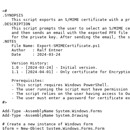
<#

.SYNOPSIS

    This script exports an S/MIME certificate with a pr
.DESCRIPTION

    This script prompts the user to select an S/MIME ce
    and then sends an email with the exported PFX file 
    for the private key. After sending the email, the s
.NOTES

    File Name: Export-SMIMECertificate.ps1

    Author   : Ralf Entner

    Date     : 2024-03-24

    Version History:

    1.0 - [2024-03-24] - Initial version.

    1.1 - [2024-04-01] - Only certificate for Encryptio
    Prerequisites:

    - This script requires Windows PowerShell.

    - The user running the script must have permission 
    - The script relies on the user having access to Ou
    - The user must enter a password for certificate ex
#>

Add-Type -AssemblyName System.Windows.Forms

Add-Type -AssemblyName System.Drawing

# Create a new instance of Windows Form

$form = New-Object System.Windows.Forms.Form
