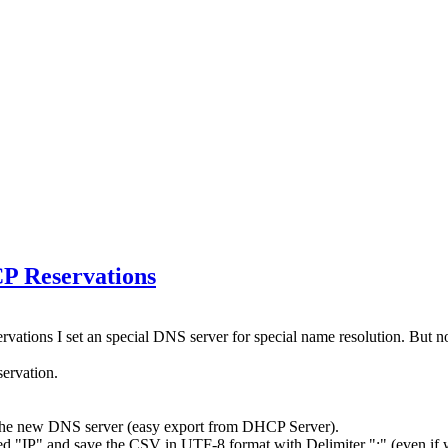
CP Reservations
servations I set an special DNS server for special name resolution. Bu
servation.
o the new DNS server (easy export from DHCP Server).
ed "IP" and save the CSV in UTF-8 format with Delimiter ";" (even if w