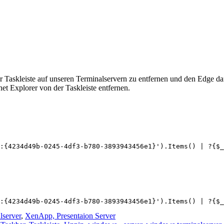
r Taskleiste auf unseren Terminalservern zu entfernen und den Edge daf
net Explorer von der Taskleiste entfernen.
:{4234d49b-0245-4df3-b780-3893943456e1}').Items() | ?{$_
:{4234d49b-0245-4df3-b780-3893943456e1}').Items() | ?{$_
server
,
XenApp, Presentaion Server