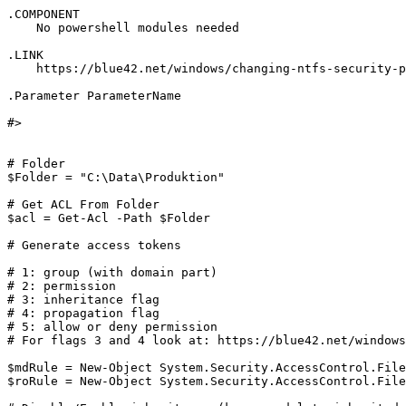
.COMPONENT 

    No powershell modules needed

.LINK 

    https://blue42.net/windows/changing-ntfs-security-p
.Parameter ParameterName 

#>

# Folder

$Folder = "C:\Data\Produktion"

# Get ACL From Folder

$acl = Get-Acl -Path $Folder

# Generate access tokens

# 1: group (with domain part)

# 2: permission

# 3: inheritance flag

# 4: propagation flag

# 5: allow or deny permission

# For flags 3 and 4 look at: https://blue42.net/windows
$mdRule = New-Object System.Security.AccessControl.File
$roRule = New-Object System.Security.AccessControl.File