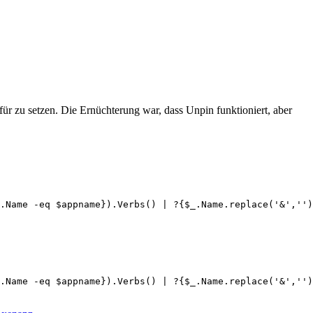
ür zu setzen. Die Ernüchterung war, dass Unpin funktioniert, aber
.Name -eq $appname}).Verbs() | ?{$_.Name.replace('&','')
.Name -eq $appname}).Verbs() | ?{$_.Name.replace('&','')