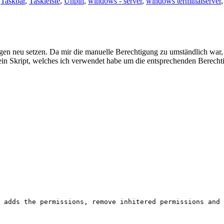
,
Taskbar
,
Taskleiste
,
Unpin
,
windows - server
,
windows terminalserver
gen neu setzen. Da mir die manuelle Berechtigung zu umständlich war, 
r ein Skript, welches ich verwendet habe um die entsprechenden Berecht
 adds the permissions, remove inhitered permissions and 