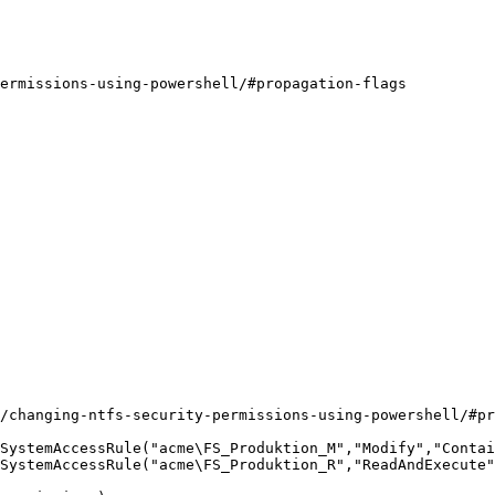
ermissions-using-powershell/#propagation-flags

/changing-ntfs-security-permissions-using-powershell/#pr
SystemAccessRule("acme\FS_Produktion_M","Modify","Contai
SystemAccessRule("acme\FS_Produktion_R","ReadAndExecute"