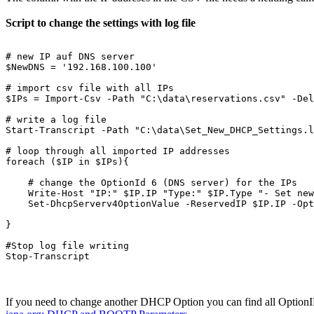
Script to change the settings with log file
# new IP auf DNS server 

$NewDNS = '192.168.100.100'

# import csv file with all IPs

$IPs = Import-Csv -Path "C:\data\reservations.csv" -Del
# write a log file

Start-Transcript -Path "C:\data\Set_New_DHCP_Settings.l
# loop through all imported IP addresses

foreach ($IP in $IPs){

    # change the OptionId 6 (DNS server) for the IPs

    Write-Host "IP:" $IP.IP "Type:" $IP.Type "- Set new
    Set-DhcpServerv4OptionValue -ReservedIP $IP.IP -Opt
}

#Stop log file writing

Stop-Transcript 
If you need to change another DHCP Option you can find all OptionI