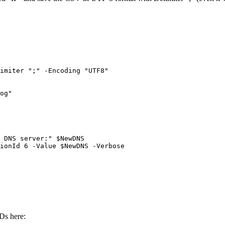
imiter ";" -Encoding "UTF8"

og"

 DNS server:" $NewDNS

ionId 6 -Value $NewDNS -Verbose

Ds here: