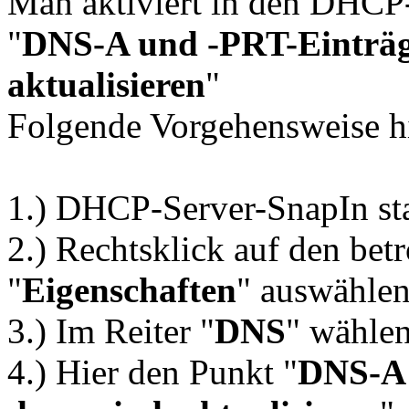
Man aktiviert in den DHCP
"
DNS-A und -PRT-Einträ
aktualisieren
"
Folgende Vorgehensweise h
1.) DHCP-Server-SnapIn st
2.) Rechtsklick auf den bet
"
Eigenschaften
" auswähle
3.) Im Reiter "
DNS
" wähle
4.) Hier den Punkt "
DNS-A 