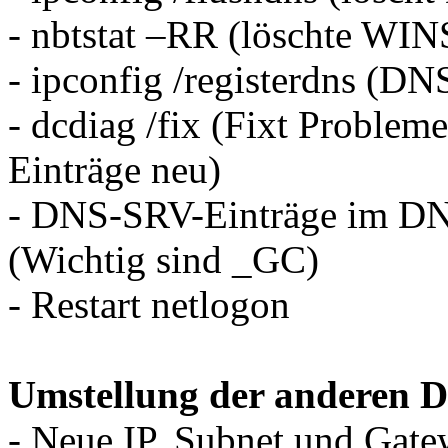
- nbtstat –RR (löschte WIN
- ipconfig /registerdns (DNS
- dcdiag /fix (Fixt Problem
Einträge neu)
- DNS-SRV-Einträge im DNS
(Wichtig sind _GC)
- Restart netlogon
Umstellung der anderen D
- Neue IP, Subnet und Gate