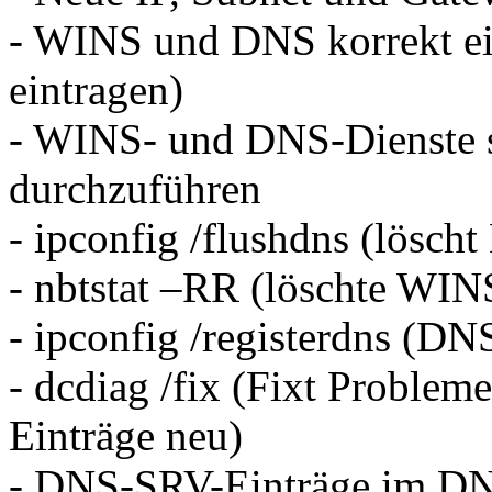
- WINS und DNS korrekt eint
eintragen)
- WINS- und DNS-Dienste s
durchzuführen
- ipconfig /flushdns (lösch
- nbtstat –RR (löschte WIN
- ipconfig /registerdns (DNS
- dcdiag /fix (Fixt Problem
Einträge neu)
- DNS-SRV-Einträge im DNS