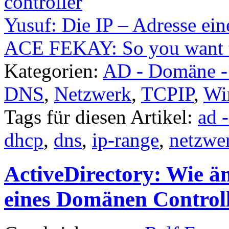
controller
Yusuf: Die IP – Adresse ei
ACE FEKAY: So you want t
Kategorien:
AD - Domäne 
DNS
,
Netzwerk
,
TCPIP
,
Wi
Tags für diesen Artikel:
ad 
dhcp
,
dns
,
ip-range
,
netzwe
ActiveDirectory: Wie än
eines Domänen Control