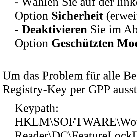
- Wählen Sie auf der link
Option
Sicherheit
(erwei
-
Deaktivieren
Sie im Ab
Option
Geschützten Mod
Um das Problem für alle Be
Registry-Key per GPP ausst
Keypath:
HKLM\SOFTWARE\Wow64
Reader\DC\FeatureLoc