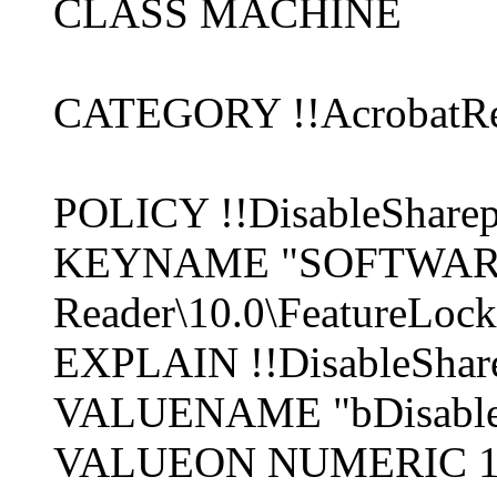
CLASS MACHINE
CATEGORY !!AcrobatRe
POLICY !!DisableSharep
KEYNAME "SOFTWARE\P
Reader\10.0\FeatureLoc
EXPLAIN !!DisableShare
VALUENAME "bDisableS
VALUEON NUMERIC 