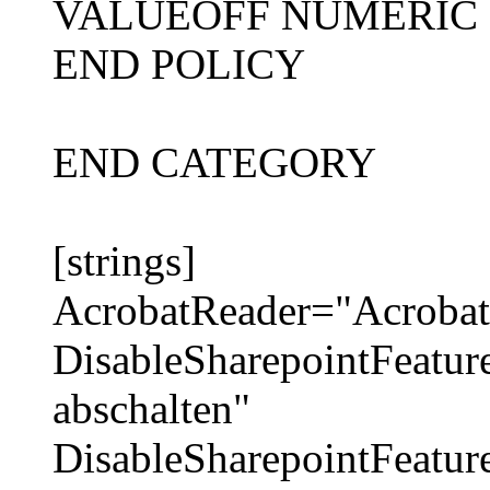
VALUEOFF NUMERIC 
END POLICY
END CATEGORY
[strings]
AcrobatReader="Acrobat
DisableSharepointFeatur
abschalten"
DisableSharepointFeatur