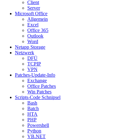
Client
Server
Microsoft Office
Allgemein
Excel
Office 365
Outlook
Word
Netapp Storage
Netzwerk
DFÜ
TCPIP
VPN
Patches-Update-Info
Exchange
Office Patches
Win Patches
Scripts-Code Schnipsel
Bash
Batch
HTA
PHP
Powershell
Python
VB.NET