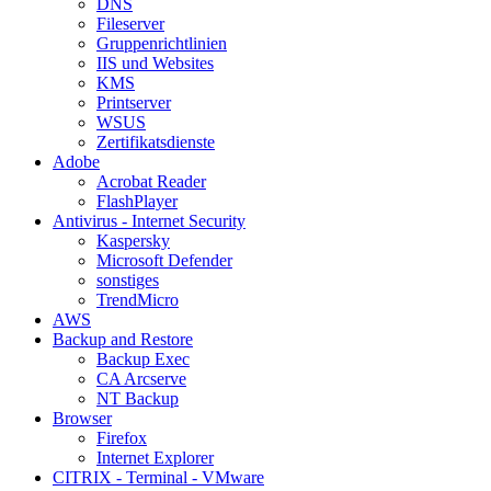
DNS
Fileserver
Gruppenrichtlinien
IIS und Websites
KMS
Printserver
WSUS
Zertifikatsdienste
Adobe
Acrobat Reader
FlashPlayer
Antivirus - Internet Security
Kaspersky
Microsoft Defender
sonstiges
TrendMicro
AWS
Backup and Restore
Backup Exec
CA Arcserve
NT Backup
Browser
Firefox
Internet Explorer
CITRIX - Terminal - VMware