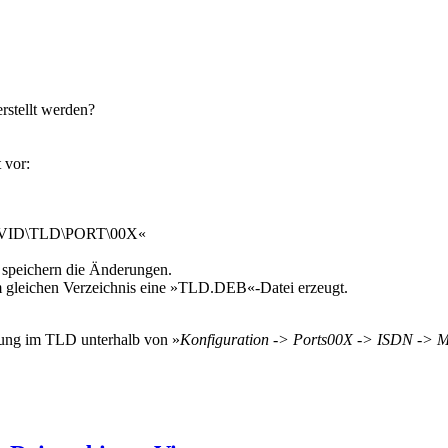
rstellt werden?
 vor:
 »DAVID\TLD\PORT\00X«
d speichern die Änderungen.
 gleichen Verzeichnis eine »TLD.DEB«-Datei erzeugt.
llung im TLD unterhalb von »
Konfiguration -> Ports00X -> ISDN -> M