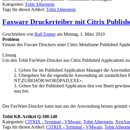
Kategorien:
Tobit Allgemein
Tags für diesen Artikel:
Tobit Allgemein
Faxware Druckerteiber mit Citrix Publish
Geschrieben von
Ralf Entner
am
Montag, 1. März 2010
Problem
Einsatz des Faware Druckers unter Citrix Metaframe Published Applic
Lösung
Um den Tobit FaxWare-Drucker aus Citrix Published Applications zu 
1. Geben Sie im Published Application Manager die Anwend
2. Übergeben Sie die eigentliche Anwendung als zusätz
NT\ZUBEHÖR\WORDPAD.EXE«.
3. Geben Sie der Published Application den von Ihnen gewüns
nun frei.
Der FaxWare-Drucker kann nun aus der Anwendung heraus genutzt 
Tobit KB-Artikel Q-100.140
Kategorien:
CITRIX - Terminal - VMware
,
Tobit Allgemein
,
XenApp,
Tags für diesen Artikel:
CITRIX - Terminal - VMware
,
Tobit Allgem