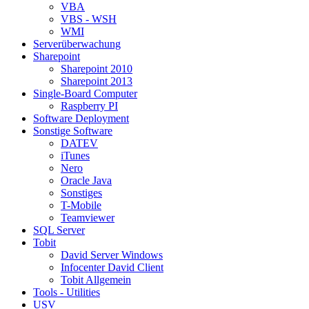
VBA
VBS - WSH
WMI
Serverüberwachung
Sharepoint
Sharepoint 2010
Sharepoint 2013
Single-Board Computer
Raspberry PI
Software Deployment
Sonstige Software
DATEV
iTunes
Nero
Oracle Java
Sonstiges
T-Mobile
Teamviewer
SQL Server
Tobit
David Server Windows
Infocenter David Client
Tobit Allgemein
Tools - Utilities
USV