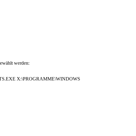
gewählt werden:
TEM32\DV4TS.EXE X:\PROGRAMME\WINDOWS