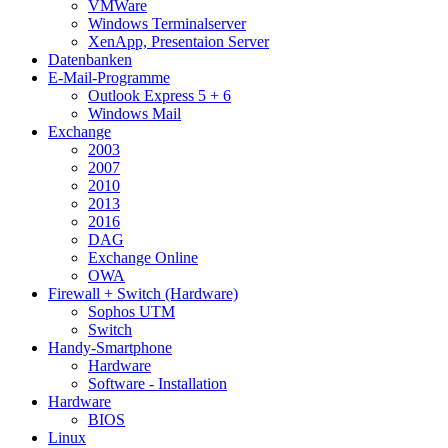
VMWare
Windows Terminalserver
XenApp, Presentaion Server
Datenbanken
E-Mail-Programme
Outlook Express 5 + 6
Windows Mail
Exchange
2003
2007
2010
2013
2016
DAG
Exchange Online
OWA
Firewall + Switch (Hardware)
Sophos UTM
Switch
Handy-Smartphone
Hardware
Software - Installation
Hardware
BIOS
Linux