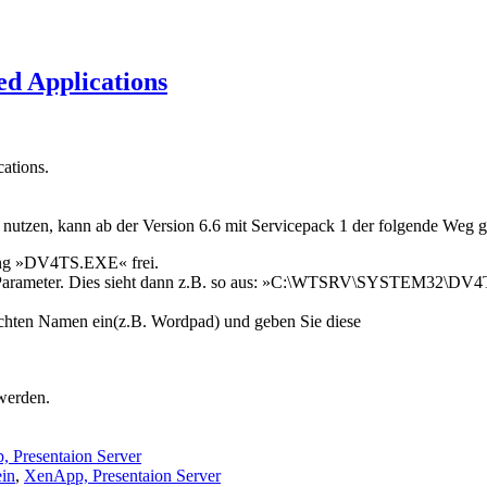
ed Applications
ations.
nutzen, kann ab der Version 6.6 mit Servicepack 1 der folgende Weg 
ung »DV4TS.EXE« frei.
lichen Parameter. Dies sieht dann z.B. so aus: »C:\WTSRV\SYS
chten Namen ein(z.B. Wordpad) und geben Sie diese
werden.
 Presentaion Server
ein
,
XenApp, Presentaion Server