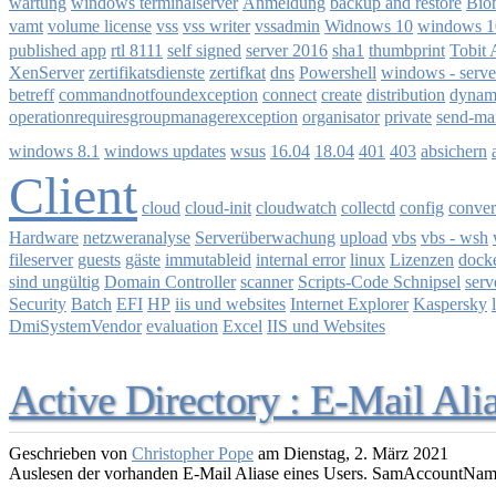
wartung
windows terminalserver
Anmeldung
backup and restore
Bio
vamt
volume license
vss
vss writer
vssadmin
Widnows 10
windows 1
published app
sha1
thumbprint
rtl 8111
self signed
server 2016
Tobit 
zertifikatsdienste
windows - serve
XenServer
zertifkat
dns
Powershell
betreff
commandnotfoundexception
connect
create
distribution
dynam
operationrequiresgroupmanagerexception
organisator
private
send-ma
absichern
windows 8.1
windows updates
wsus
16.04
18.04
401
403
Client
cloud-init
collectd
config
cloud
cloudwatch
conver
netzweranalyse
Hardware
Serverüberwachung
upload
vbs
vbs - wsh
fileserver
guests
gäste
immutableid
internal error
linux
Lizenzen
dock
Scripts-Code Schnipsel
sind ungültig
Domain Controller
scanner
serv
Security
Batch
Internet Explorer
EFI
HP
iis und websites
Kaspersky
IIS und Websites
DmiSystemVendor
evaluation
Excel
Active Directory : E-Mail Ali
Geschrieben von
Christopher Pope
am
Dienstag, 2. März 2021
Auslesen der vorhanden E-Mail Aliase eines Users. SamAccountName