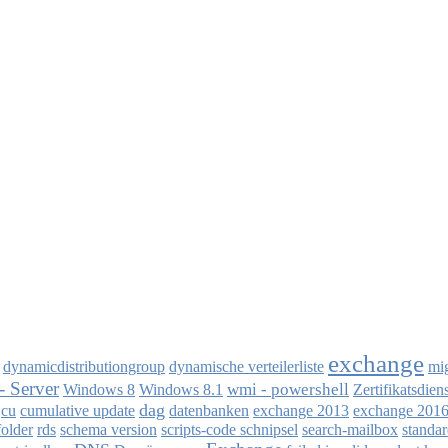
exchange
dynamicdistributiongroup
dynamische verteilerliste
mig
 Server
wmi - powershell
Windows 8
Windows 8.1
Zertifikatsdien
dag
cu
cumulative update
datenbanken
exchange 2013
exchange 201
folder
rds
schema version
scripts-code schnipsel
search-mailbox
standa