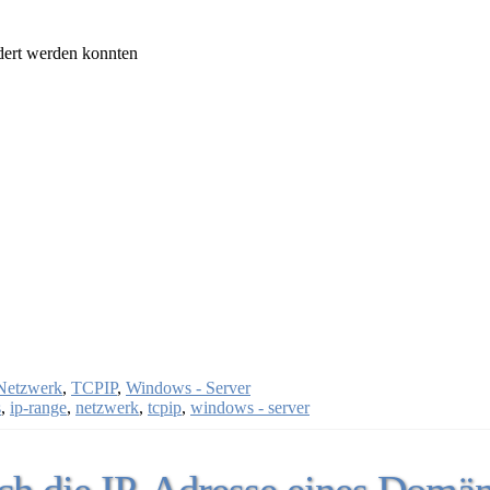
ndert werden konnten
Netzwerk
,
TCPIP
,
Windows - Server
s
,
ip-range
,
netzwerk
,
tcpip
,
windows - server