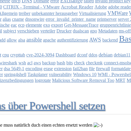
Exchange
DNS
dhcp
metrie
Domäne
error
failed
invalid product key
CITRIX - Terminal - VMware
Acrobat Reader
Adobe
0
adobe reade
VMWare
Virtualisierung
Allgemein
treiber
unbekannter herausgeber
r
alias
cname
dnsonwire
error_invalid_printer_name
printserver
server 
exo
ische
eac
ecp
elemente
export
Get-MessageTrace
gruppenrichtlini
verteiler
gpo
il
subject
verschieben
Drucker
dualscan
Metadaten
ms-off
Ba
ansible
AWS
apache
add
allow
alsa
authentifizierung
backend
debian
t
cpu
crypttab
cve-2024-3094
Dashboard
dconf
ddos
debian11
wireshark
checkmk
wsh
acl
aws
backup
bash
bits
check
connect-msols
er
dsa 5649-1
encoding
erase
extension
fail2ban
file
firewall
formatdate
Windows 10
er
spring4shell
Taskplaner
vulnerability
WMI - Powershel
M
lizenzbedingungen
logrotate
Malicious Software Removal Too
MRT
as über Powershell setzen
 muss natürlich duch einen echten ersetzt werden