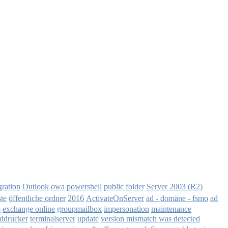
owa
powershell
Server 2003 (R2)
ration
Outlook
public folder
2016
ste
öffentliche ordner
ActivateOnServer
ad - domäne - fsmo
ad
exchange online
6
groupmailbox
impersonation
maintenance
rddrucker
terminalserver
update
version mismatch was detected