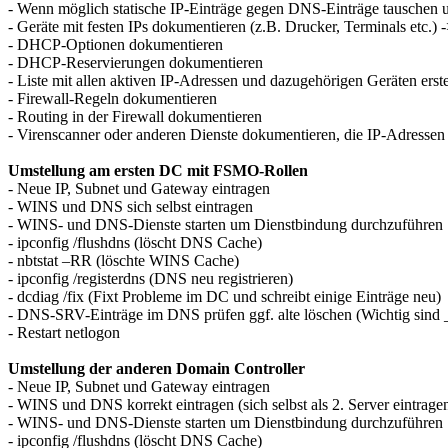
- Wenn möglich statische IP-Einträge gegen DNS-Einträge tauschen u
- Geräte mit festen IPs dokumentieren (z.B. Drucker, Terminals etc.)
- DHCP-Optionen dokumentieren
- DHCP-Reservierungen dokumentieren
- Liste mit allen aktiven IP-Adressen und dazugehörigen Geräten erste
- Firewall-Regeln dokumentieren
- Routing in der Firewall dokumentieren
- Virenscanner oder anderen Dienste dokumentieren, die IP-Adresse
Umstellung am ersten DC mit FSMO-Rollen
- Neue IP, Subnet und Gateway eintragen
- WINS und DNS sich selbst eintragen
- WINS- und DNS-Dienste starten um Dienstbindung durchzuführen
- ipconfig /flushdns (löscht DNS Cache)
- nbtstat –RR (löschte WINS Cache)
- ipconfig /registerdns (DNS neu registrieren)
- dcdiag /fix (Fixt Probleme im DC und schreibt einige Einträge neu)
- DNS-SRV-Einträge im DNS prüfen ggf. alte löschen (Wichtig sind
- Restart netlogon
Umstellung der anderen Domain Controller
- Neue IP, Subnet und Gateway eintragen
- WINS und DNS korrekt eintragen (sich selbst als 2. Server eintrage
- WINS- und DNS-Dienste starten um Dienstbindung durchzuführen
- ipconfig /flushdns (löscht DNS Cache)