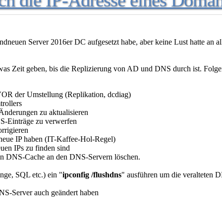
ich die IP-Adresse eines Domän
randneuen Server 2016er DC aufgesetzt habe, aber keine Lust hatte a
twas Zeit geben, bis die Replizierung von AD und DNS durch ist. Folge
 VOR der Umstellung (Replikation, dcdiag)
rollers
nderungen zu aktualisieren
S-Einträge zu verwerfen
rrigieren
eue IP haben (IT-Kaffee-Hol-Regel)
euen IPs zu finden sind
en DNS-Cache an den DNS-Servern löschen.
nge, SQL etc.) ein "
ipconfig /flushdns
" ausführen um die veralteten D
DNS-Server auch geändert haben