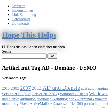
Startseite
Informationen
Link Sammlung
Datenschutz
Downloads
Hope This Helps
IT Tipps die das Leben einfacher machen
Suche
Artikel mit Tag AD - Domäne - FSMO
Verwandte Tags
AD und Dienste
2007
2013
2003
2010
adsi
automapping
Windows -
Server 2008 (R2)
Windows - Clients
Server 2012 (R2)
und dienste
arbitration
auditlog
auxauditlog
citrix - terminal - vmware
monitoring
Move-ActiveMailboxDatabase
office 365
postfach
public