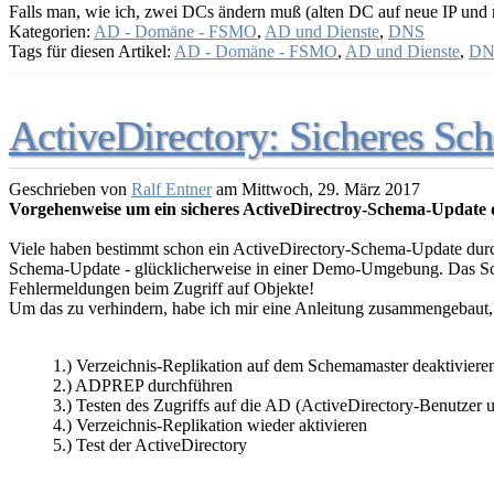
Falls man, wie ich, zwei DCs ändern muß (alten DC auf neue IP und 
Kategorien:
AD - Domäne - FSMO
,
AD und Dienste
,
DNS
Tags für diesen Artikel:
AD - Domäne - FSMO
,
AD und Dienste
,
DN
ActiveDirectory: Sicheres S
Geschrieben von
Ralf Entner
am
Mittwoch, 29. März 2017
Vorgehenweise um ein sicheres ActiveDirectroy-Schema-Update
Viele haben bestimmt schon ein ActiveDirectory-Schema-Update durchge
Schema-Update - glücklicherweise in einer Demo-Umgebung. Das Schema
Fehlermeldungen beim Zugriff auf Objekte!
Um das zu verhindern, habe ich mir eine Anleitung zusammengebaut, i
1.) Verzeichnis-Replikation auf dem Schemamaster deaktiviere
2.) ADPREP durchführen
3.) Testen des Zugriffs auf die AD (ActiveDirectory-Benutzer
4.) Verzeichnis-Replikation wieder aktivieren
5.) Test der ActiveDirectory