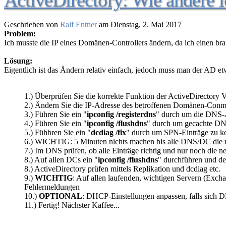
ActiveDirectory: Wie ändere 
Geschrieben von
Ralf Entner
am
Dienstag, 2. Mai 2017
Problem:
Ich musste die IP eines Domänen-Controllers ändern, da ich einen b
Lösung:
Eigentlich ist das Ändern relativ einfach, jedoch muss man der AD e
1.) Überprüfen Sie die korrekte Funktion der ActiveDirectory
2.) Ändern Sie die IP-Adresse des betroffenen Domänen-Conmt
3.) Führen Sie ein "
ipconfig /registerdns
" durch um die DNS-Ä
4.) Führen Sie ein "
ipconfig /flushdns
" durch um gecachte DN
5.) Fühbren Sie ein "
dcdiag /fix
" durch um SPN-Einträge zu ko
6.) WICHTIG: 5 Minuten nichts machen bis alle DNS/DC die n
7.) Im DNS prüfen, ob alle Einträge richtig und nur noch die n
8.) Auf allen DCs ein "
ipconfig /flushdns
" durchführen und d
8.) ActiveDirectory prüfen mittels Replikation und dcdiag etc.
9.)
WICHTIG
: Auf allen laufenden, wichtigen Servern (Excha
Fehlermeldungen
10.)
OPTIONAL
: DHCP-Einstellungen anpassen, falls sich 
11.) Fertig! Nächster Kaffee...