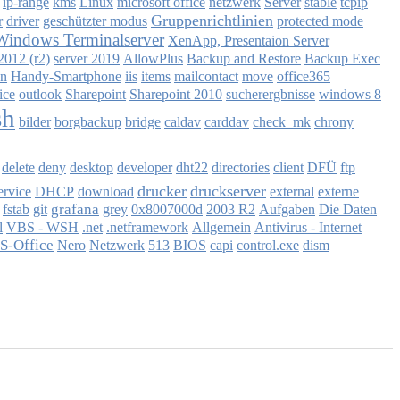
ip-range
Linux
netzwerk
Server
tcpip
kms
microsoft office
stable
Gruppenrichtlinien
r
driver
geschützter modus
protected mode
Windows Terminalserver
XenApp, Presentaion Server
2012 (r2)
server 2019
AllowPlus
Backup and Restore
Backup Exec
en
Handy-Smartphone
iis
items
mailcontact
move
office365
ice
outlook
Sharepoint
Sharepoint 2010
sucherergbnisse
windows 8
sh
bilder
borgbackup
bridge
caldav
carddav
check_mk
chrony
client
delete
deny
desktop
developer
dht22
directories
DFÜ
ftp
drucker
druckserver
ervice
DHCP
download
external
externe
grafana
fstab
git
grey
0x8007000d
2003 R2
Aufgaben
Die Daten
Antivirus - Internet
l
VBS - WSH
.net
.netframework
Allgemein
S-Office
Nero
Netzwerk
513
BIOS
capi
control.exe
dism