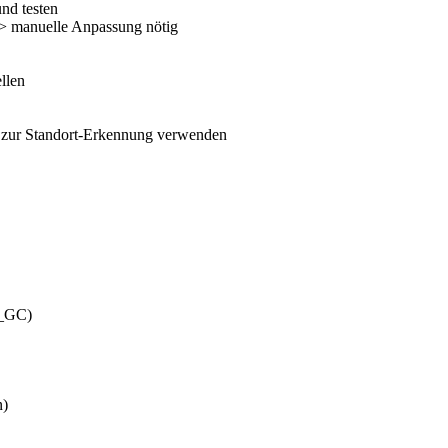
nd testen
 -> manuelle Anpassung nötig
llen
n zur Standort-Erkennung verwenden
 _GC)
n)