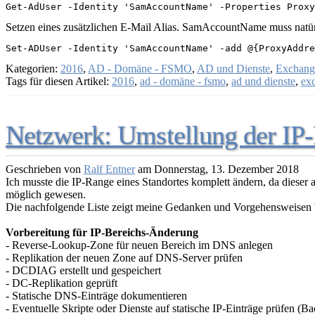
Get-AdUser -Identity 'SamAccountName' -Properties Proxy
Setzen eines zusätzlichen E-Mail Alias. SamAccountName muss natür
Set-ADUser -Identity 'SamAccountName' -add @{ProxyAddre
Kategorien:
2016
,
AD - Domäne - FSMO
,
AD und Dienste
,
Exchang
Tags für diesen Artikel:
2016
,
ad - domäne - fsmo
,
ad und dienste
,
ex
Netzwerk: Umstellung der IP
Geschrieben von
Ralf Entner
am
Donnerstag, 13. Dezember 2018
Ich musste die IP-Range eines Standortes komplett ändern, da dieser
möglich gewesen.
Die nachfolgende Liste zeigt meine Gedanken und Vorgehensweisen b
Vorbereitung für IP-Bereichs-Änderung
- Reverse-Lookup-Zone für neuen Bereich im DNS anlegen
- Replikation der neuen Zone auf DNS-Server prüfen
- DCDIAG erstellt und gespeichert
- DC-Replikation geprüft
- Statische DNS-Einträge dokumentieren
- Eventuelle Skripte oder Dienste auf statische IP-Einträge prüfen (