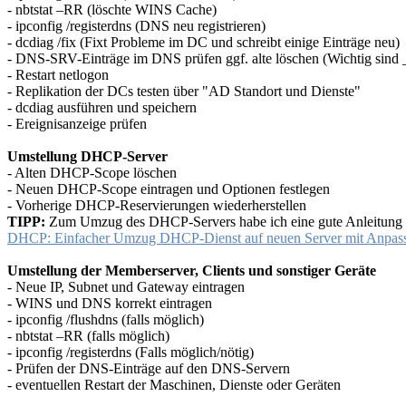
- nbtstat –RR (löschte WINS Cache)
- ipconfig /registerdns (DNS neu registrieren)
- dcdiag /fix (Fixt Probleme im DC und schreibt einige Einträge neu)
- DNS-SRV-Einträge im DNS prüfen ggf. alte löschen (Wichtig sind
- Restart netlogon
- Replikation der DCs testen über "AD Standort und Dienste"
- dcdiag ausführen und speichern
- Ereignisanzeige prüfen
Umstellung DHCP-Server
- Alten DHCP-Scope löschen
- Neuen DHCP-Scope eintragen und Optionen festlegen
- Vorherige DHCP-Reservierungen wiederherstellen
TIPP:
Zum Umzug des DHCP-Servers habe ich eine gute Anleitung g
DHCP: Einfacher Umzug DHCP-Dienst auf neuen Server mit Anpassu
Umstellung der Memberserver, Clients und sonstiger Geräte
- Neue IP, Subnet und Gateway eintragen
- WINS und DNS korrekt eintragen
- ipconfig /flushdns (falls möglich)
- nbtstat –RR (falls möglich)
- ipconfig /registerdns (Falls möglich/nötig)
- Prüfen der DNS-Einträge auf den DNS-Servern
- eventuellen Restart der Maschinen, Dienste oder Geräten