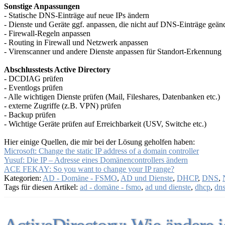
Sonstige Anpassungen
- Statische DNS-Einträge auf neue IPs ändern
- Dienste und Geräte ggf. anpassen, die nicht auf DNS-Einträge geä
- Firewall-Regeln anpassen
- Routing in Firewall und Netzwerk anpassen
- Virenscanner und andere Dienste anpassen für Standort-Erkennung
Abschlusstests Active Directory
- DCDIAG prüfen
- Eventlogs prüfen
- Alle wichtigen Dienste prüfen (Mail, Fileshares, Datenbanken etc.)
- externe Zugriffe (z.B. VPN) prüfen
- Backup prüfen
- Wichtige Geräte prüfen auf Erreichbarkeit (USV, Switche etc.)
Hier einige Quellen, die mir bei der Lösung geholfen haben:
Microsoft: Change the static IP address of a domain controller
Yusuf: Die IP – Adresse eines Domänencontrollers ändern
ACE FEKAY: So you want to change your IP range?
Kategorien:
AD - Domäne - FSMO
,
AD und Dienste
,
DHCP
,
DNS
,
Tags für diesen Artikel:
ad - domäne - fsmo
,
ad und dienste
,
dhcp
,
dn