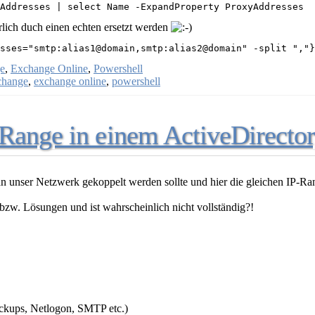
Addresses | select Name -ExpandProperty ProxyAddresses
lich duch einen echten ersetzt werden
sses="smtp:alias1@domain,smtp:alias2@domain" -split ","}
e
,
Exchange Online
,
Powershell
change
,
exchange online
,
powershell
-Range in einem ActiveDirecto
 an unser Netzwerk gekoppelt werden sollte und hier die gleichen IP-R
zw. Lösungen und ist wahrscheinlich nicht vollständig?!
Backups, Netlogon, SMTP etc.)