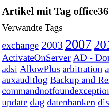
Artikel mit Tag office3
Verwandte Tags
2007
20
2003
exchange
AD - Do
ActivateOnServer
adsi
AllowPlus
arbitration
a
auxauditlog
Backup and Re
commandnotfoundexceptio
dag
update
datenbanken
dis