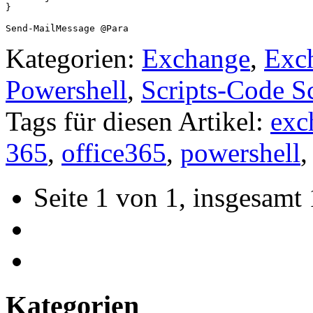
} 

Send-MailMessage @Para
Kategorien:
Exchange
,
Exc
Powershell
,
Scripts-Code S
Tags für diesen Artikel:
exc
365
,
office365
,
powershell
Seite 1 von 1, insgesamt 
Kategorien