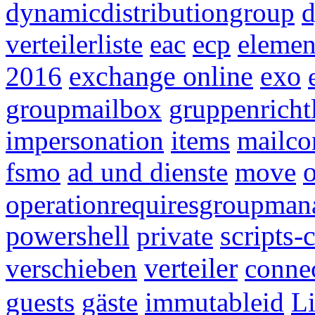
dynamicdistributiongroup
d
verteilerliste
eac
ecp
elemen
2016
exchange online
exo
groupmailbox
gruppenricht
impersonation
items
mailco
fsmo
ad und dienste
move
o
operationrequiresgroupman
powershell
private
scripts-
verschieben
verteiler
conne
guests
gäste
immutableid
L