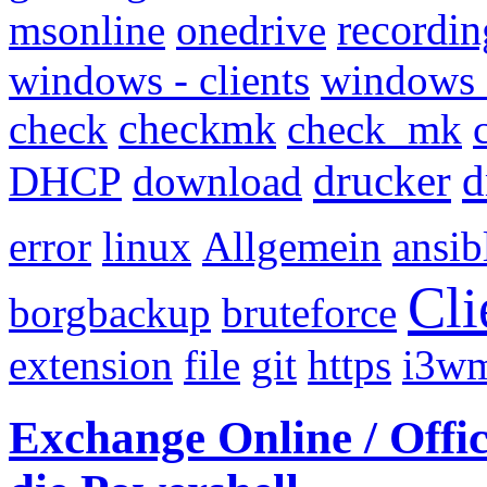
msonline
onedrive
recordin
windows - clients
windows
check
checkmk
check_mk
drucker
d
DHCP
download
error
linux
Allgemein
ansib
Cli
borgbackup
bruteforce
extension
file
git
https
i3w
Exchange Online / Offi