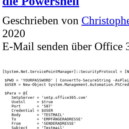
die Powershell
Geschrieben von
Christoph
2020
E-Mail senden über Office 
[System.Net.ServicePointManager]::SecurityProtocol = [N
 $PWD = 'YOURPASSWORD' | ConvertTo-SecureString -AsPlai
 $USER = New-Object System.Management.Automation.PSCred
 $Para = @{

    SmtpServer = 'smtp.office365.com'

    UseSsl     = $true

    Port       = '587' 

    Credential = $USER

    Body       = 'TESTMAIL' 

    To         = 'EMPFÄNGERADRESSE'

    From       = 'SENDERADRESSE' 

    Subject    = 'Testmail'
