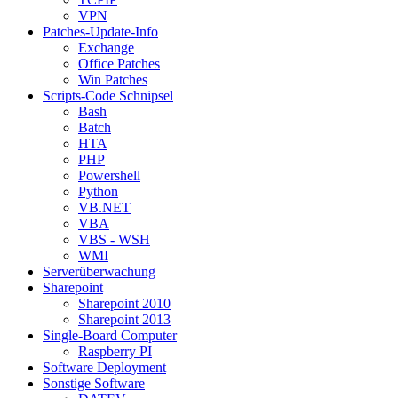
VPN
Patches-Update-Info
Exchange
Office Patches
Win Patches
Scripts-Code Schnipsel
Bash
Batch
HTA
PHP
Powershell
Python
VB.NET
VBA
VBS - WSH
WMI
Serverüberwachung
Sharepoint
Sharepoint 2010
Sharepoint 2013
Single-Board Computer
Raspberry PI
Software Deployment
Sonstige Software