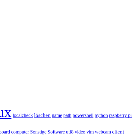
ux
löschen
localcheck
name
path
powershell
python
raspberry pi
client
-board computer
Sonstige Software
utf8
video
vim
webcam