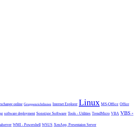
Linux
MS-Office
exchange online
Office
Gruppenrichtlinien
Internet Explorer
VBS -
Sonstige Software
Tools - Utilities
ng
software deployment
TrendMicro
VBA
WMI - Powershell
XenApp, Presentaion Server
lserver
WSUS