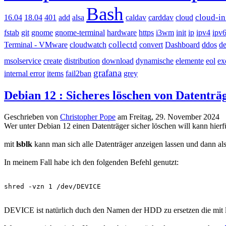
Bash
cloud-in
16.04
18.04
401
add
alsa
caldav
carddav
cloud
fstab
git
gnome
gnome-terminal
hardware
https
i3wm
init
ip
ipv4
ipv
collectd
Terminal - VMware
cloudwatch
convert
Dashboard
ddos
d
msolservice
create
distribution
download
dynamische
elemente
eol
ex
grafana
internal error
items
fail2ban
grey
Debian 12 : Sicheres löschen von Datenträ
Geschrieben von
Christopher Pope
am
Freitag, 29. November 2024
Wer unter Debian 12 einen Datenträger sicher löschen will kann hier
mit
lsblk
kann man sich alle Datenträger anzeigen lassen und dann al
In meinem Fall habe ich den folgenden Befehl genutzt:
shred -vzn 1 /dev/DEVICE
DEVICE ist natürlich duch den Namen der HDD zu ersetzen die mit ls