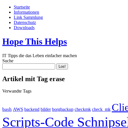
Startseite
Informationen
Link Sammlung
Datenschutz
Downloads
Hope This Helps
IT Tipps die das Leben einfacher machen
Suche
Artikel mit Tag erase
Verwandte Tags
Cli
bash
AWS
backend
bilder
borgbackup
checkmk
check_mk
Scripts-Code Schnipse