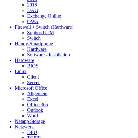
2016
DAG
Exchange Online
OWA
Firewall + Switch (Hardware)
Sophos UTM
Switch
Handy-Smartphone
Hardware
Software - Installation
Hardware
BIOS
Linux
Client
Server
Microsoft Office
Allgemein
Excel
Office 365
Outlook
Word
Netapp Storage
Netzwerk
DFÜ
TCPIP