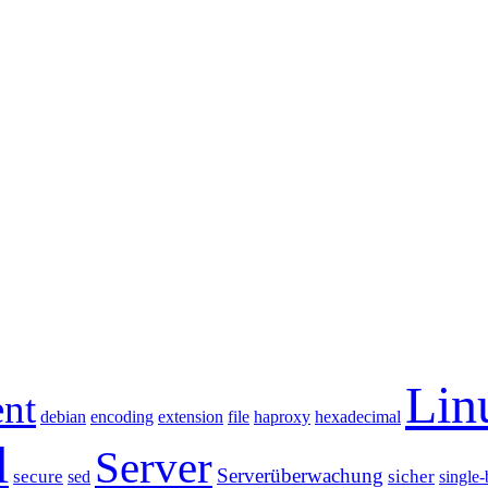
Lin
ent
debian
encoding
extension
file
haproxy
hexadecimal
l
Server
Serverüberwachung
secure
sicher
sed
single