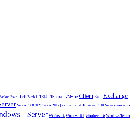
Exchange
Client
Bash
CITRIX - Terminal - VMware
Excel
Backup Exec
Batch
Server
Server 2008 (R2)
Server 2012 (R2)
Server 2016
server 2019
Serverüberwachu
ndows - Server
Windows 10
Windows 8
Windows 8.1
Windows Termina