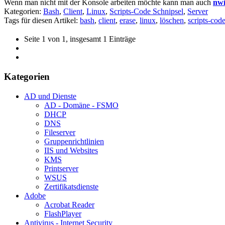
Wenn man nicht mit der Konsole arbeiten möchte kann man auch
nw
Kategorien:
Bash
,
Client
,
Linux
,
Scripts-Code Schnipsel
,
Server
Tags für diesen Artikel:
bash
,
client
,
erase
,
linux
,
löschen
,
scripts-cod
Seite 1 von 1, insgesamt 1 Einträge
Kategorien
AD und Dienste
AD - Domäne - FSMO
DHCP
DNS
Fileserver
Gruppenrichtlinien
IIS und Websites
KMS
Printserver
WSUS
Zertifikatsdienste
Adobe
Acrobat Reader
FlashPlayer
Antivirus - Internet Security