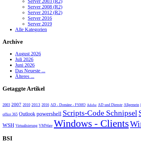
Server 2003 (R2)
Server 2008 (R2)
Server 2012 (R2)
Server 2016
Server 2019
Alle Kategorien
Archive
August 2026
Juli 2026
Juni 2026
Das Neueste ...
Älteres ...
Getaggte Artikel
2007
2013
2010
AD - Domäne - FSMO
AD und Dienste
2003
2016
Adobe
Allgemein
Scripts-Code Schnipsel
powershell
Outlook
office 365
Windows - Clients
Wi
WSH
Virtualisierung
VMWare
BSI