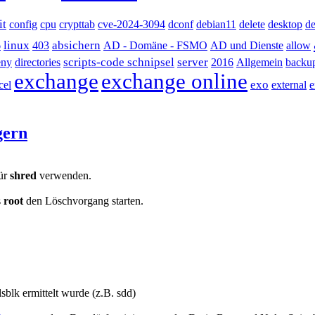
it
config
cpu
crypttab
cve-2024-3094
dconf
debian11
delete
desktop
de
linux
absichern
6
403
AD - Domäne - FSMO
AD und Dienste
allow
scripts-code schnipsel
server
eny
directories
2016
Allgemein
backu
exchange
exchange online
exo
cel
external
e
gern
für
shred
verwenden.
s
root
den Löschvorgang starten.
blk ermittelt wurde (z.B. sdd)