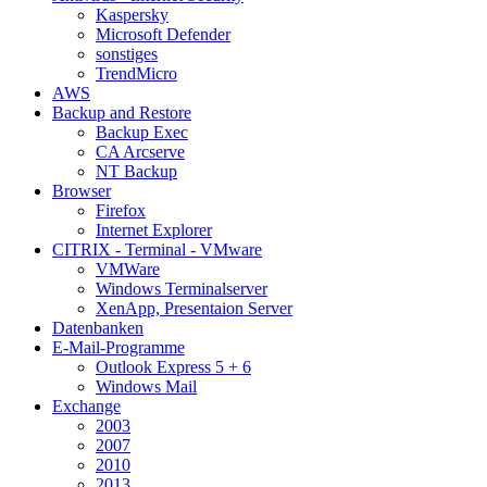
Kaspersky
Microsoft Defender
sonstiges
TrendMicro
AWS
Backup and Restore
Backup Exec
CA Arcserve
NT Backup
Browser
Firefox
Internet Explorer
CITRIX - Terminal - VMware
VMWare
Windows Terminalserver
XenApp, Presentaion Server
Datenbanken
E-Mail-Programme
Outlook Express 5 + 6
Windows Mail
Exchange
2003
2007
2010
2013