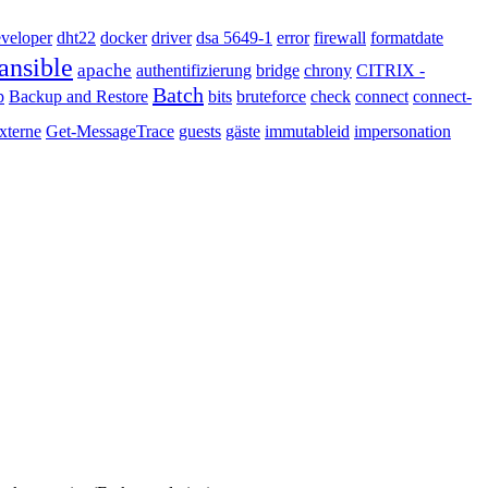
veloper
dht22
docker
driver
dsa 5649-1
error
firewall
formatdate
ansible
apache
authentifizierung
bridge
chrony
CITRIX -
Batch
p
Backup and Restore
bits
bruteforce
check
connect
connect-
xterne
Get-MessageTrace
guests
gäste
immutableid
impersonation