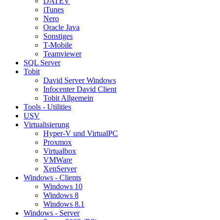
DATEV
iTunes
Nero
Oracle Java
Sonstiges
T-Mobile
Teamviewer
SQL Server
Tobit
David Server Windows
Infocenter David Client
Tobit Allgemein
Tools - Utilities
USV
Virtualisierung
Hyper-V und VirtualPC
Proxmox
Virtualbox
VMWare
XenServer
Windows - Clients
Windows 10
Windows 8
Windows 8.1
Windows - Server