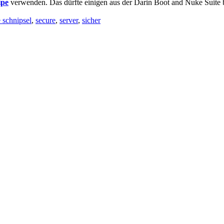
ipe
verwenden. Das dürfte einigen aus der Darin Boot and Nuke Suite 
e schnipsel
,
secure
,
server
,
sicher