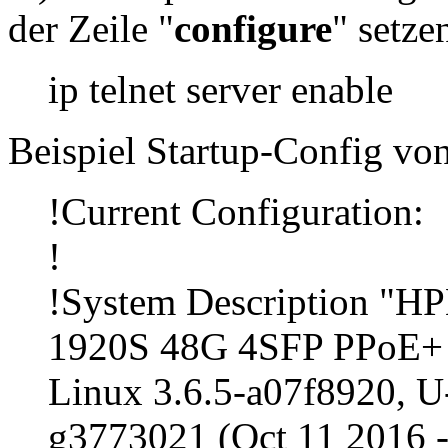
der Zeile "
configure
" setze
ip telnet server enable
Beispiel Startup-Config von
!Current Configuration:
!
!System Description "HP
1920S 48G 4SFP PPoE+ 
Linux 3.6.5-a07f8920, 
g3773021 (Oct 11 2016 -