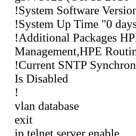
!System Software Versio
!System Up Time "0 days 
!Additional Packages 
Management,HPE Routi
!Current SNTP Synchron
Is Disabled
!
vlan database
exit
ip telnet server enable