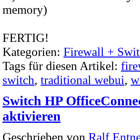
memory)
FERTIG!
Kategorien:
Firewall + Swi
Tags für diesen Artikel:
fir
switch
,
traditional webui
,
w
Switch HP OfficeConnec
aktivieren
Geschrieben von
Ralf Entn