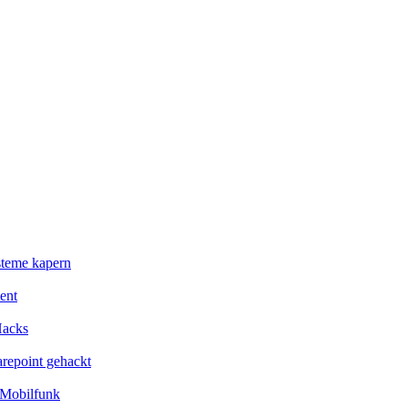
steme kapern
ent
Hacks
repoint gehackt
 Mobilfunk