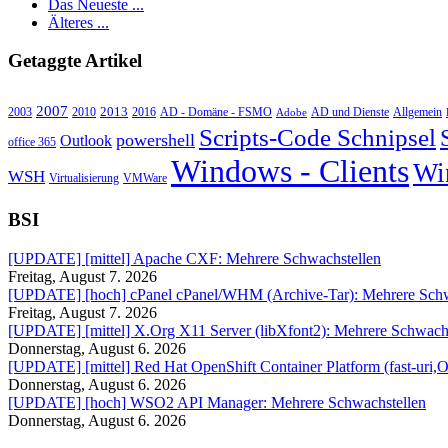
Das Neueste ...
Älteres ...
Getaggte Artikel
2007
2013
2010
AD - Domäne - FSMO
AD und Dienste
2003
2016
Adobe
Allgemein
Scripts-Code Schnipsel
powershell
Outlook
office 365
Windows - Clients
Wi
WSH
Virtualisierung
VMWare
BSI
[UPDATE] [mittel] Apache CXF: Mehrere Schwachstellen
Freitag, August 7. 2026
[UPDATE] [hoch] cPanel cPanel/WHM (Archive-Tar): Mehrere Schwa
Freitag, August 7. 2026
[UPDATE] [mittel] X.Org X11 Server (libXfont2): Mehrere Schwachs
Donnerstag, August 6. 2026
[UPDATE] [mittel] Red Hat OpenShift Container Platform (fast-uri,
Donnerstag, August 6. 2026
[UPDATE] [hoch] WSO2 API Manager: Mehrere Schwachstellen
Donnerstag, August 6. 2026