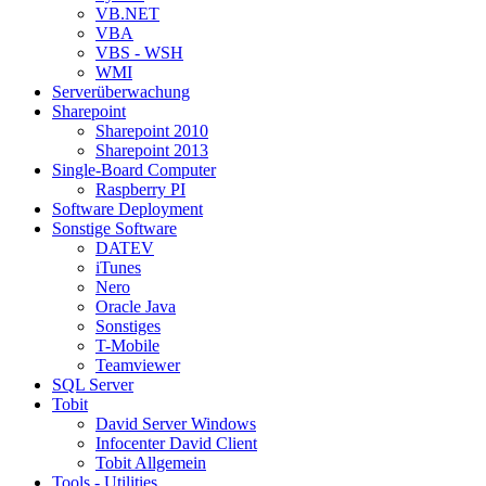
VB.NET
VBA
VBS - WSH
WMI
Serverüberwachung
Sharepoint
Sharepoint 2010
Sharepoint 2013
Single-Board Computer
Raspberry PI
Software Deployment
Sonstige Software
DATEV
iTunes
Nero
Oracle Java
Sonstiges
T-Mobile
Teamviewer
SQL Server
Tobit
David Server Windows
Infocenter David Client
Tobit Allgemein
Tools - Utilities