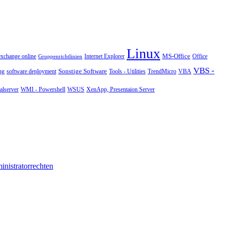
Linux
MS-Office
exchange online
Office
Gruppenrichtlinien
Internet Explorer
VBS -
Sonstige Software
Tools - Utilities
ng
software deployment
TrendMicro
VBA
WMI - Powershell
XenApp, Presentaion Server
lserver
WSUS
nistratorrechten