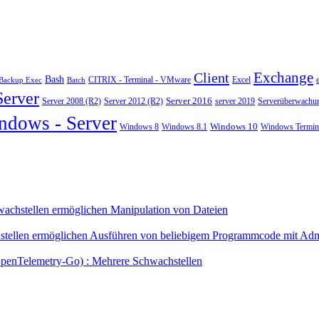
Exchange
Client
Bash
CITRIX - Terminal - VMware
Excel
Backup Exec
Batch
Server
Server 2008 (R2)
Server 2012 (R2)
Server 2016
server 2019
Serverüberwachu
ndows - Server
Windows 10
Windows 8
Windows 8.1
Windows Termina
chstellen ermöglichen Manipulation von Dateien
tellen ermöglichen Ausführen von beliebigem Programmcode mit Admi
OpenTelemetry-Go) : Mehrere Schwachstellen