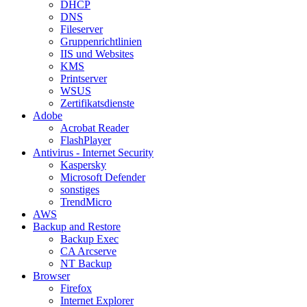
DHCP
DNS
Fileserver
Gruppenrichtlinien
IIS und Websites
KMS
Printserver
WSUS
Zertifikatsdienste
Adobe
Acrobat Reader
FlashPlayer
Antivirus - Internet Security
Kaspersky
Microsoft Defender
sonstiges
TrendMicro
AWS
Backup and Restore
Backup Exec
CA Arcserve
NT Backup
Browser
Firefox
Internet Explorer