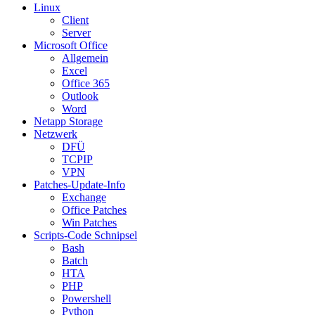
Linux
Client
Server
Microsoft Office
Allgemein
Excel
Office 365
Outlook
Word
Netapp Storage
Netzwerk
DFÜ
TCPIP
VPN
Patches-Update-Info
Exchange
Office Patches
Win Patches
Scripts-Code Schnipsel
Bash
Batch
HTA
PHP
Powershell
Python