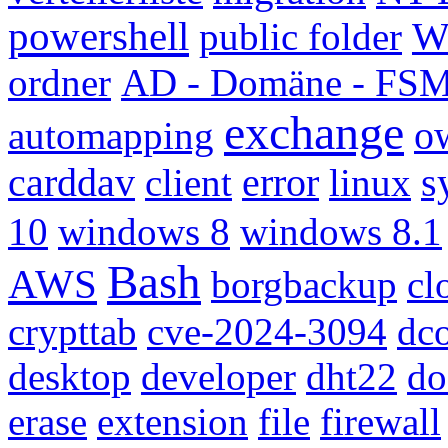
powershell
public folder
W
ordner
AD - Domäne - FS
exchange
automapping
o
carddav
client
error
linux
s
10
windows 8
windows 8.1
Bash
AWS
borgbackup
cl
crypttab
cve-2024-3094
dc
desktop
developer
dht22
do
erase
extension
file
firewall