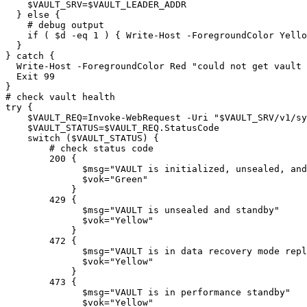
    $VAULT_SRV=$VAULT_LEADER_ADDR

  } else {

    # debug output

    if ( $d -eq 1 ) { Write-Host -ForegroundColor Yello
  }

} catch {

  Write-Host -ForegroundColor Red "could not get vault 
  Exit 99

} 

# check vault health 

try {

    $VAULT_REQ=Invoke-WebRequest -Uri "$VAULT_SRV/v1/sy
    $VAULT_STATUS=$VAULT_REQ.StatusCode

    switch ($VAULT_STATUS) {

        # check status code 

        200 { 

              $msg="VAULT is initialized, unsealed, and
              $vok="Green"

            }

        429 { 

              $msg="VAULT is unsealed and standby"

              $vok="Yellow"

            }

        472 { 

              $msg="VAULT is in data recovery mode repl
              $vok="Yellow"

            }

        473 { 

              $msg="VAULT is in performance standby"

              $vok="Yellow"
