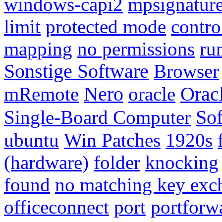
windows-capi2
mpsignatur
limit
protected mode
contro
mapping
no permissions
ru
Sonstige Software
Browser
mRemote
Nero
oracle
Orac
Single-Board Computer
Sof
ubuntu
Win Patches
1920s
(hardware)
folder
knocking
found
no matching key exc
officeconnect
port
portforw