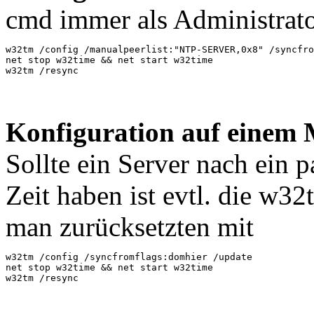
cmd immer als Administrato
w32tm /config /manualpeerlist:"NTP-SERVER,0x8" /syncfro
net stop w32time && net start w32time

w32tm /resync
Konfiguration auf einem
Sollte ein Server nach ein 
Zeit haben ist evtl. die w32
man zurücksetzten mit
w32tm /config /syncfromflags:domhier /update

net stop w32time && net start w32time

w32tm /resync