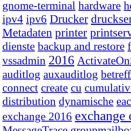
gnome-terminal
hardware
h
druckse
ipv4
ipv6
Drucker
printer
printser
Metadaten
dienste
backup and restore
2016
vssadmin
ActivateOn
auditlog
auxauditlog
betreff
connect
create
cu
cumulativ
distribution
dynamische
ea
exchange 
exchange 2016
MessageTrace
groupmailbo