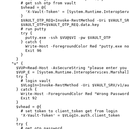
        # get ssh otp from vault 

        $vhead = @{

          'X-Vault-Token' = [System.Runtime.InteropServ
        }

        $VAULT_OTP_REQ=Invoke-RestMethod -Uri $VAULT_SR
        $VAULT_OTP=$VAULT_OTP_REQ.data.key

        # run putty 

        try {

          putty.exe -ssh $VU@$VI -pw $VAULT_OTP

        } catch {

          Write-Host -ForegroundColor Red "putty.exe no
          Exit 96

        }

      }

    "u" {

      $VUP=Read-Host -AsSecureString "please enter you 
      $VUP_E = [System.Runtime.InteropServices.Marshal]
      try {

        # login vault 

        $VLogIn=Invoke-RestMethod -Uri $VAULT_SRV/v1/au
      } catch {

        Write-Host -ForegroundColor Red "Wrong Password
        Exit 92

      }

      $vhead = @{

        # set token to client_token get from login 

        'X-Vault-Token' = $VLogIn.auth.client_token

      }

      try {

        # get otp password 
