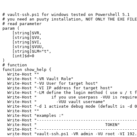
# vault-ssh.ps1 for windows tested on Powershell 5.1

# you need an puuty installation, NOT ONLY THE EXE FILE
# read parameter

param (

    [string]$VR,

    [string]$VU,

    [string]$VI,

    [string]$VUU,

    [string]$LM="t",

    [int]$d=0

)

# function

function show_help {

  Write-Host ""

  Write-Host "-VR Vault Role"

  Write-Host "-VU User for target host"

  Write-Host "-VI IP address for target host"

  Write-Host "-LM define the login method ( use u / t f
  Write-Host "      if you use userpass -VUU is require
  Write-Host "        -VUU vault username"

  Write-Host "-d 1 activate debug mode (default is -d 0
  Write-Host ""

  Write-Host "examples :"

  Write-Host "-----------------------------------------
  Write-Host "                            TOKEN"

  Write-Host "-----------------------------------------
  write-Host "vault-ssh.ps1 -VR admin -VU root -VI 192.