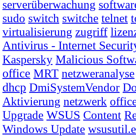
serverüberwachung
softwar
sudo
switch
switche
telnet
t
virtualisierung
zugriff
lize
Antivirus - Internet Securit
Kaspersky
Malicious Softw
office
MRT
netzweranalyse
dhcp
DmiSystemVendor
Do
Aktivierung
netzwerk
offic
Upgrade
WSUS
Content
Re
Windows Update
wsusutil.