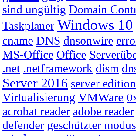
sind ungültig
Domain Contr
Windows 10
Taskplaner
DNS
cname
dnsonwire
err
MS-Office
Office
Serverüb
.net
.netframework
dism
dn
Server 2016
server edition
Virtualisierung
VMWare
0
acrobat reader
adobe reader
defender
geschützter modus