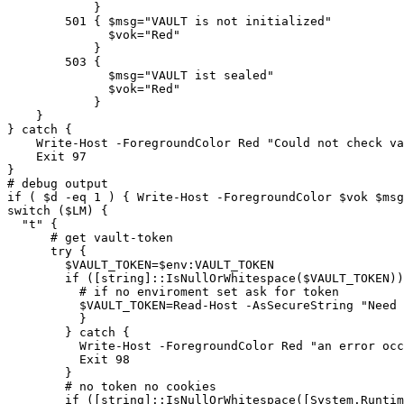
            }

        501 { $msg="VAULT is not initialized"

              $vok="Red"

            }

        503 { 

              $msg="VAULT ist sealed"

              $vok="Red"

            }

    }

} catch {

    Write-Host -ForegroundColor Red "Could not check va
    Exit 97

}

# debug output 

if ( $d -eq 1 ) { Write-Host -ForegroundColor $vok $msg
switch ($LM) {

  "t" {

      # get vault-token 

      try {

        $VAULT_TOKEN=$env:VAULT_TOKEN

        if ([string]::IsNullOrWhitespace($VAULT_TOKEN))
          # if no enviroment set ask for token

          $VAULT_TOKEN=Read-Host -AsSecureString "Need 
          }

        } catch {

          Write-Host -ForegroundColor Red "an error occ
          Exit 98

        }

        # no token no cookies 

        if ([string]::IsNullOrWhitespace([System.Runtim