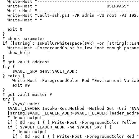
  Write-Host "-----------------------------------------
  Write-Host "                            USERPASS"

  Write-Host "-----------------------------------------
  write-Host "vault-ssh.ps1 -VR admin -VU root -VI 192.
  Write-Host " "

  exit 0

}

# check parameter

if ([string]::IsNullOrWhitespace($VR) -or [string]::IsN
  Write-Host -ForegroundColor Yellow "not enough parame
  show_help

}

# get vault address

try {

    $VAULT_SRV=$env:VAULT_ADDR

} catch {

    Write-Host -ForegroundColor Red "Environment Variab
    exit 99

}

# get vault master #

try {

  # /sys/leader

  $VAULT_LEADER=Invoke-RestMethod -Method Get -Uri "$VA
  [string]$VAULT_LEADER_ADDR=$VAULT_LEADER.leader_addre
  # debug output

  if ( $d -eq 1 ) { Write-Host -ForegroundColor Yellow 
  if ( $VAULT_LEADER_ADDR -ne $VAULT_SRV ) {

    # debug output

    if ( $d -eq 1 ) { Write-Host -ForegroundColor Red "