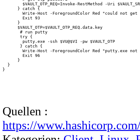
        $VAULT_OTP_REQ=Invoke-RestMethod -Uri $VAULT_SR
      } catch {

        Write-Host -ForegroundColor Red "could not get 
        Exit 93

      }

      $VAULT_OTP=$VAULT_OTP_REQ.data.key

       # run putty 

       try {

        putty.exe -ssh $VU@$VI -pw $VAULT_OTP

       } catch {

        Write-Host -ForegroundColor Red "putty.exe not 
        Exit 96

      }

  }

}
Quellen :
https://www.hashicorp.com
Kategorien:
Client
,
Linux
,