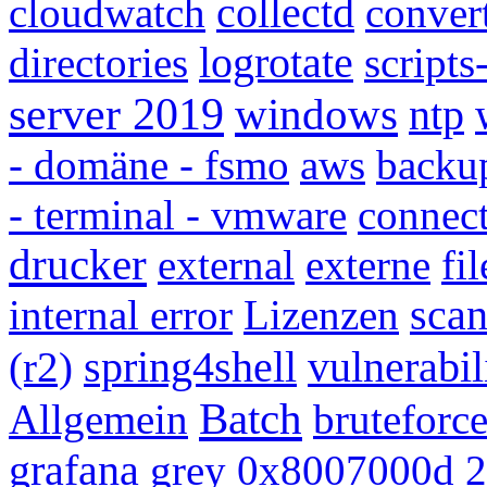
cloudwatch
collectd
conver
directories
logrotate
scripts
server 2019
windows
ntp
- domäne - fsmo
aws
backu
- terminal - vmware
connect
drucker
external
externe
fi
internal error
Lizenzen
scan
(r2)
spring4shell
vulnerabil
Batch
Allgemein
bruteforc
grafana
grey
0x8007000d
2