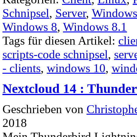
Schnipsel
,
Server
,
Windows 
Windows 8
,
Windows 8.1
Tags für diesen Artikel:
clie
scripts-code schnipsel
,
serv
- clients
,
windows 10
,
wind
Nextcloud 14 : Thunder
Geschrieben von
Christoph
2018
Mein Thunderbird Lightnin