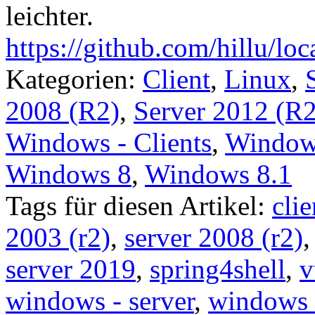
leichter.
https://github.com/hillu/lo
Kategorien:
Client
,
Linux
,
2008 (R2)
,
Server 2012 (R2
Windows - Clients
,
Windows
Windows 8
,
Windows 8.1
Tags für diesen Artikel:
clie
2003 (r2)
,
server 2008 (r2)
server 2019
,
spring4shell
,
v
windows - server
,
windows