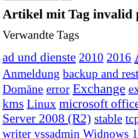
Artikel mit Tag invalid
Verwandte Tags
ad und dienste
2010
2016
Anmeldung
backup and res
Exchange
Domäne
error
e
kms
microsoft offic
Linux
Server 2008 (R2)
stable
tc
writer
vssadmin
Widnows 