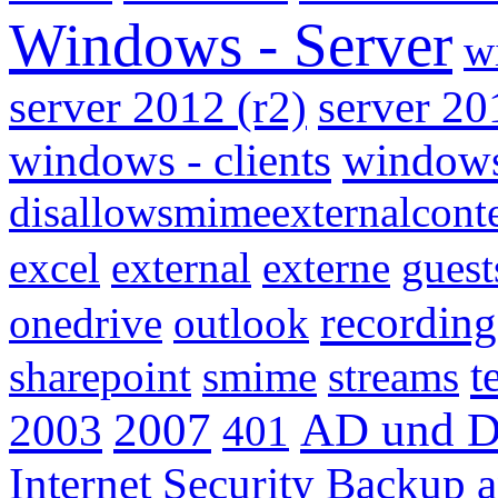
Windows - Server
w
server 2012 (r2)
server 20
windows - clients
windows
disallowsmimeexternalcont
excel
external
externe
guest
recording
onedrive
outlook
t
sharepoint
smime
streams
2007
AD und D
2003
401
Internet Security
Backup a