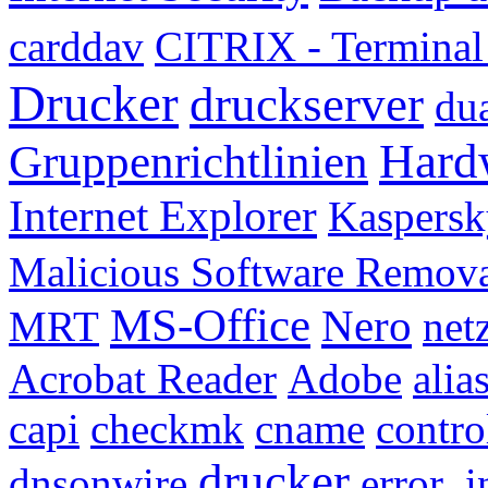
carddav
CITRIX - Termina
Drucker
druckserver
du
Hard
Gruppenrichtlinien
Internet Explorer
Kaspersk
Malicious Software Remov
MS-Office
Nero
MRT
net
Acrobat Reader
Adobe
alia
capi
checkmk
cname
contro
drucker
dnsonwire
error_