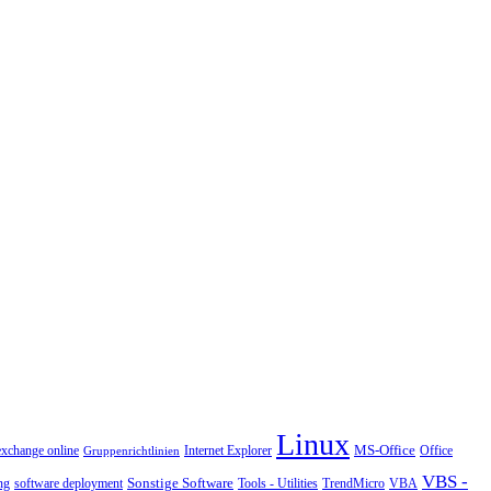
Linux
MS-Office
exchange online
Office
Gruppenrichtlinien
Internet Explorer
VBS -
Sonstige Software
Tools - Utilities
ng
software deployment
TrendMicro
VBA