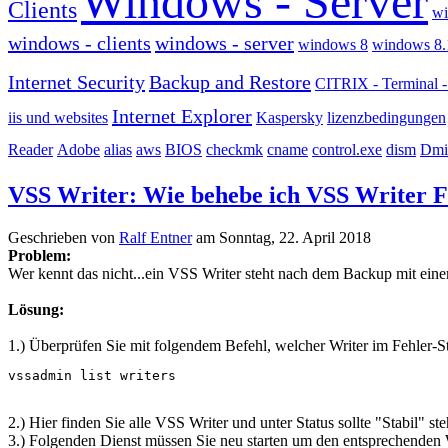
Windows - Server
Clients
wi
windows - clients
windows - server
windows 8
windows 8.
Internet Security
Backup and Restore
CITRIX - Terminal
Internet Explorer
iis und websites
Kaspersky
lizenzbedingungen
Reader
Adobe
alias
aws
BIOS
checkmk
cname
control.exe
dism
Dmi
VSS Writer: Wie behebe ich VSS Writer F
Geschrieben von
Ralf Entner
am
Sonntag, 22. April 2018
Problem:
Wer kennt das nicht...ein VSS Writer steht nach dem Backup mit eine
Lösung:
1.) Überprüfen Sie mit folgendem Befehl, welcher Writer im Fehler-Sta
vssadmin list writers
2.) Hier finden Sie alle VSS Writer und unter Status sollte "Stabil" st
3.) Folgenden Dienst müssen Sie neu starten um den entsprechenden 