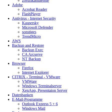
Zertifikatsdienste
Adobe
Acrobat Reader
FlashPlayer
Antivirus - Internet Security
Kaspersky
Microsoft Defender
sonstiges
TrendMicro
AWS
Backup and Restore
Backup Exec
CA Arcserve
NT Backup
Browser
Firefox
Internet Explorer
CITRIX - Terminal - VMware
VMWare
Windows Terminalserver
XenApp, Presentaion Server
Datenbanken
E-Mail-Programme
Outlook Express 5 + 6
Windows Mail