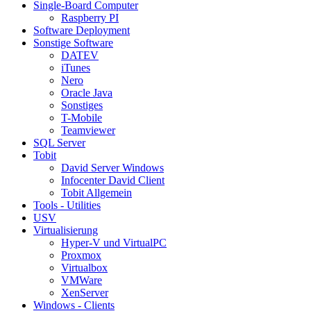
Single-Board Computer
Raspberry PI
Software Deployment
Sonstige Software
DATEV
iTunes
Nero
Oracle Java
Sonstiges
T-Mobile
Teamviewer
SQL Server
Tobit
David Server Windows
Infocenter David Client
Tobit Allgemein
Tools - Utilities
USV
Virtualisierung
Hyper-V und VirtualPC
Proxmox
Virtualbox
VMWare
XenServer
Windows - Clients