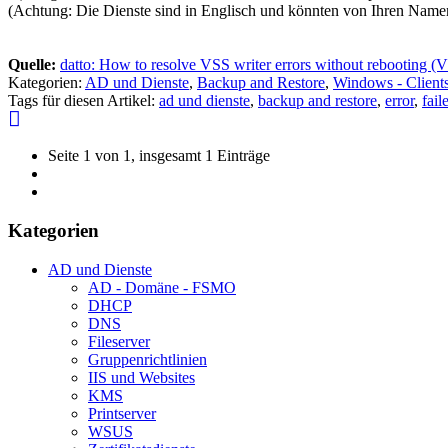
(Achtung: Die Dienste sind in Englisch und könnten von Ihren Nam
Quelle:
datto: How to resolve VSS writer errors without rebooting 
Kategorien:
AD und Dienste
,
Backup and Restore
,
Windows - Client
Tags für diesen Artikel:
ad und dienste
,
backup and restore
,
error
,
fail
Seite 1 von 1, insgesamt 1 Einträge
Kategorien
AD und Dienste
AD - Domäne - FSMO
DHCP
DNS
Fileserver
Gruppenrichtlinien
IIS und Websites
KMS
Printserver
WSUS