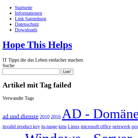
Startseite
Informationen
Link Sammlung
Datenschutz
Downloads
Hope This Helps
IT Tipps die das Leben einfacher machen
Suche
Artikel mit Tag failed
Verwandte Tags
AD - Domän
ad und dienste
2010
2016
invalid product key
ip-range
kms
Linux
microsoft office
netzwerk
pow