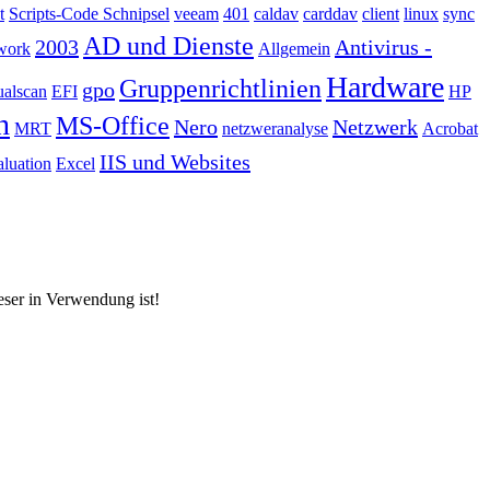
t
Scripts-Code Schnipsel
veeam
401
caldav
carddav
client
linux
sync
AD und Dienste
2003
Antivirus -
work
Allgemein
Hardware
Gruppenrichtlinien
gpo
ualscan
EFI
HP
n
MS-Office
Nero
Netzwerk
MRT
netzweranalyse
Acrobat
IIS und Websites
aluation
Excel
eser in Verwendung ist!