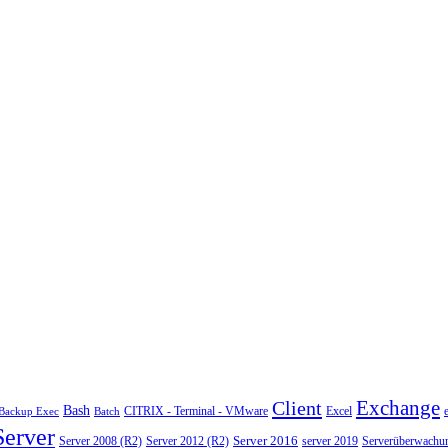
Exchange
Client
Bash
CITRIX - Terminal - VMware
Excel
Backup Exec
Batch
Server
Server 2008 (R2)
Server 2012 (R2)
Server 2016
server 2019
Serverüberwachu