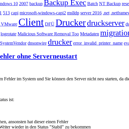
Backup Exec
ndows 10
2007
backup
Batch
NT Backup
rese
1
513
capi
microsoft-windows-capi2
mslldp
server 2016
.net
.netframe
Client
Drucker
druckserver
 - VMware
DFÜ
d
migratio
logrotate
Malicious Software Removal Too
Metadaten
drucker
SystemVendor
dnsonwire
error_invalid_printer_name
ev
ehler ohne Serverneustart
m Fehler im System und Sie können den Server nicht neu starten, da di
tus ist:
ehen, ansonsten hat dieser einen Fehler
Writer wieder in den Status "Stabil" zu bekommen