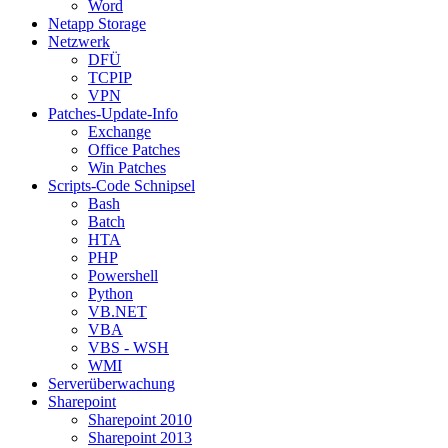
Word
Netapp Storage
Netzwerk
DFÜ
TCPIP
VPN
Patches-Update-Info
Exchange
Office Patches
Win Patches
Scripts-Code Schnipsel
Bash
Batch
HTA
PHP
Powershell
Python
VB.NET
VBA
VBS - WSH
WMI
Serverüberwachung
Sharepoint
Sharepoint 2010
Sharepoint 2013