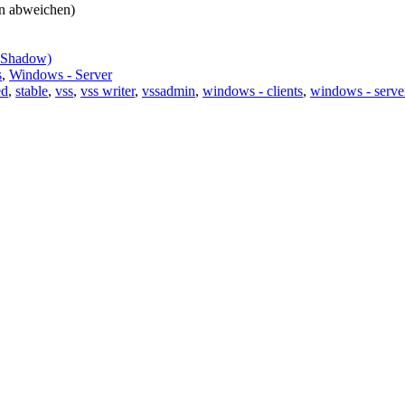
en abweichen)
(VShadow)
s
,
Windows - Server
ed
,
stable
,
vss
,
vss writer
,
vssadmin
,
windows - clients
,
windows - serve