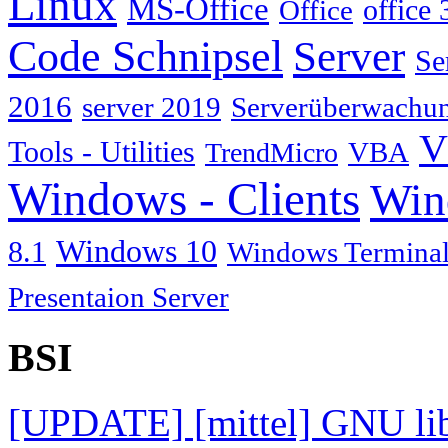
Linux
MS-Office
Office
office 
Code Schnipsel
Server
Se
2016
server 2019
Serverüberwachu
V
Tools - Utilities
TrendMicro
VBA
Windows - Clients
Win
Windows 10
8.1
Windows Terminal
Presentaion Server
BSI
[UPDATE] [mittel] GNU lib