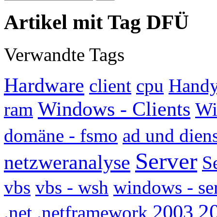
Artikel mit Tag DFÜ
Verwandte Tags
Hardware
client
cpu
Handy
Windows - Clients
ram
Wi
domäne - fsmo
ad und dien
Server
netzweranalyse
S
vbs
vbs - wsh
windows - se
2
2003
.net
.netframework