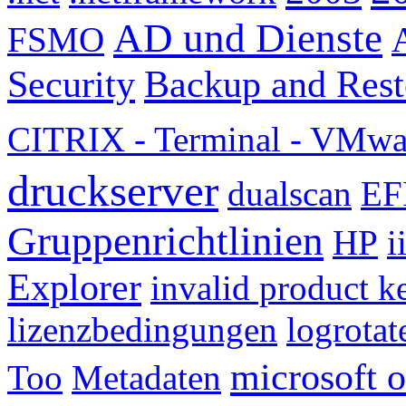
AD und Dienste
FSMO
Security
Backup and Rest
CITRIX - Terminal - VMwa
druckserver
dualscan
EF
Gruppenrichtlinien
HP
i
Explorer
invalid product k
lizenzbedingungen
logrotat
microsoft o
Too
Metadaten