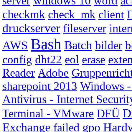
server
windows 10
word
ac
checkmk
check_mk
client
druckserver
fileserver
inter
Bash
AWS
Batch
bilder
b
config
dht22
eol
erase
exte
Reader
Adobe
Gruppenricht
sharepoint 2013
Windows -
Antivirus - Internet Securit
D
Terminal - VMware
DFÜ
Exchange
Hard
failed
gpo