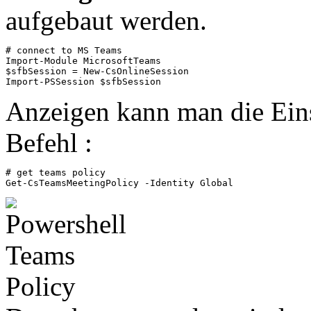
aufgebaut werden.
# connect to MS Teams

Import-Module MicrosoftTeams

$sfbSession = New-CsOnlineSession

Import-PSSession $sfbSession
Anzeigen kann man die Eins
Befehl :
# get teams policy

Get-CsTeamsMeetingPolicy -Identity Global