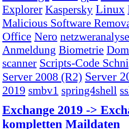
Linux
Explorer
Kaspersky
Malicious Software Remov
Office
Nero
netzweranalys
Anmeldung
Biometrie
Dom
Scripts-Code Schni
scanner
Server 2
Server 2008 (R2)
2019
smbv1
spring4shell
s
Exchange 2019 -> Excha
kompletten Maildaten