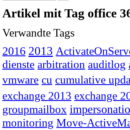
Artikel mit Tag office 3
Verwandte Tags
2013
2016
ActivateOnServ
dienste
arbitration
auditlog
vmware
cu
cumulative upda
exchange 2013
exchange 2
groupmailbox
impersonati
monitoring
Move-ActiveMa