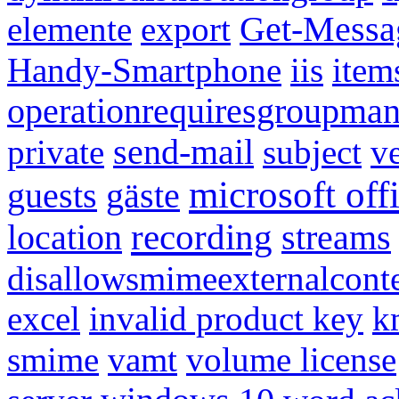
elemente
export
Get-Messa
Handy-Smartphone
iis
item
operationrequiresgroupman
private
send-mail
subject
v
microsoft off
guests
gäste
recording
location
streams
disallowsmimeexternalcont
excel
invalid product key
k
smime
vamt
volume license