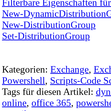
Filterbare Eigenschaften für
New-DynamicDistribution
New-DistributionGroup
Set-DistributionGroup
Kategorien:
Exchange
,
Exc
Powershell
,
Scripts-Code S
Tags für diesen Artikel:
dyn
online
,
office 365
,
powershe