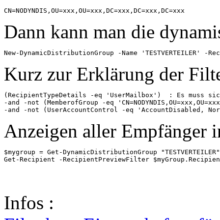
CN=NODYNDIS,OU=xxx,OU=xxx,DC=xxx,DC=xxx,DC=xxx
Dann kann man die dynamis
New-DynamicDistributionGroup -Name 'TESTVERTEILER' -Rec
Kurz zur Erklärung der Filte
(RecipientTypeDetails -eq 'UserMailbox')  : Es muss sic
-and -not (MemberofGroup -eq 'CN=NODYNDIS,OU=xxx,OU=xxx
-and -not (UserAccountControl -eq 'AccountDisabled, Nor
Anzeigen aller Empfänger i
$mygroup = Get-DynamicDistributionGroup "TESTVERTEILER"

Get-Recipient -RecipientPreviewFilter $myGroup.Recipien
Infos :