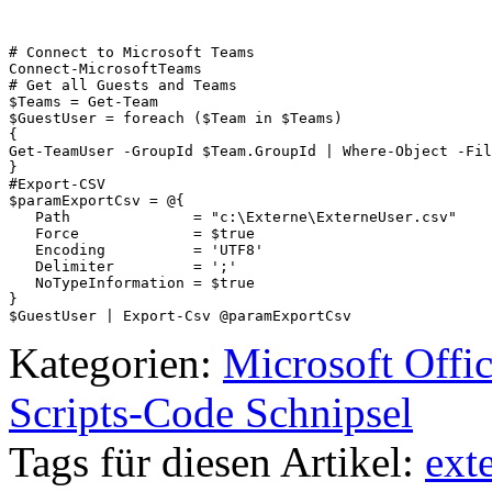
# Connect to Microsoft Teams

Connect-MicrosoftTeams

# Get all Guests and Teams

$Teams = Get-Team

$GuestUser = foreach ($Team in $Teams) 

{    

Get-TeamUser -GroupId $Team.GroupId | Where-Object -Fil
}

#Export-CSV

$paramExportCsv = @{

   Path              = "c:\Externe\ExterneUser.csv"

   Force             = $true

   Encoding          = 'UTF8'

   Delimiter         = ';'

   NoTypeInformation = $true

}

$GuestUser | Export-Csv @paramExportCsv
Kategorien:
Microsoft Offi
Scripts-Code Schnipsel
Tags für diesen Artikel:
ext