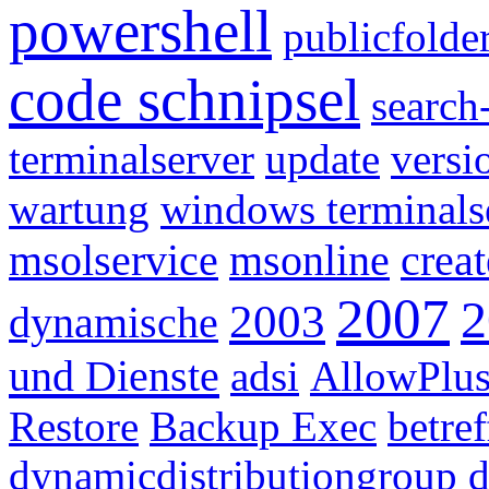
powershell
publicfolde
code schnipsel
search
terminalserver
update
versi
wartung
windows terminals
msolservice
msonline
creat
2007
2
2003
dynamische
und Dienste
adsi
AllowPlu
Restore
Backup Exec
betref
dynamicdistributiongroup
d