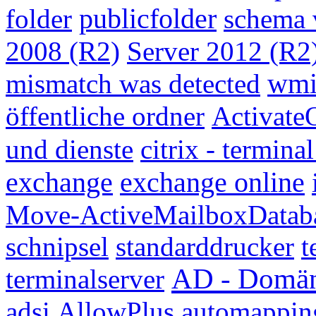
publicfolder
folder
schema 
2008 (R2)
Server 2012 (R2
wmi
mismatch was detected
öffentliche ordner
Activate
und dienste
citrix - termina
exchange
exchange online
Move-ActiveMailboxDatab
schnipsel
standarddrucker
t
AD - Domä
terminalserver
adsi
AllowPlus
automappin