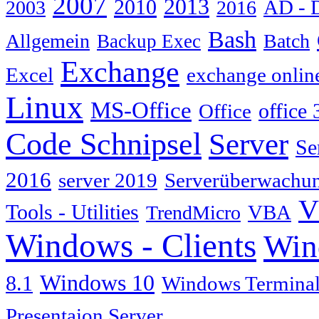
2007
2013
2010
AD - 
2003
2016
Bash
Allgemein
Batch
Backup Exec
Exchange
Excel
exchange onlin
Linux
MS-Office
Office
office 
Code Schnipsel
Server
Se
2016
server 2019
Serverüberwachu
V
Tools - Utilities
TrendMicro
VBA
Windows - Clients
Win
Windows 10
8.1
Windows Terminal
Presentaion Server