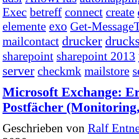
Exec
betreff
connect
create
exo
elemente
Get-MessageT
drucker
drucks
mailcontact
sharepoint
sharepoint 2013
server
checkmk
mailstore
s
Microsoft Exchange: Er
Postfächer (Monitoring,
Geschrieben von
Ralf Entn