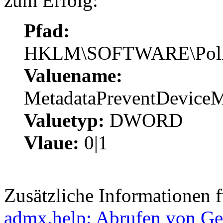
zum Erfolg:
Pfad:
HKLM\SOFTWARE\Polici
Valuename:
MetadataPreventDevice
Valuetyp:
DWORD
Vlaue:
0|1
Zusätzliche Informationen 
admx.help: Abrufen von Ger