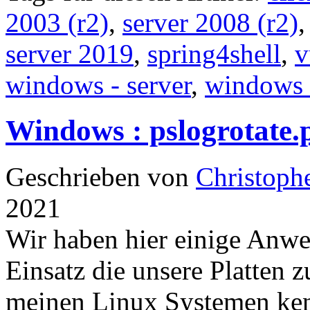
2003 (r2)
,
server 2008 (r2)
server 2019
,
spring4shell
,
v
windows - server
,
windows
Windows : pslogrotate.p
Geschrieben von
Christoph
2021
Wir haben hier einige Anw
Einsatz die unsere Platten 
meinen Linux Systemen kenn