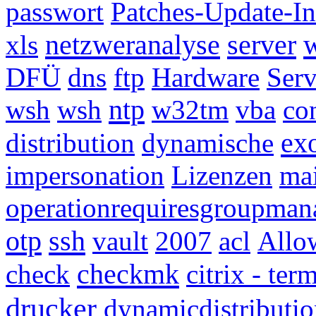
passwort
Patches-Update-In
netzweranalyse
server
w
xls
DFÜ
dns
ftp
Hardware
Ser
ntp
wsh
wsh
w32tm
vba
co
ex
distribution
dynamische
impersonation
Lizenzen
mai
operationrequiresgroupman
otp
ssh
vault
2007
acl
Allo
checkmk
check
citrix - te
drucker
dynamicdistributi