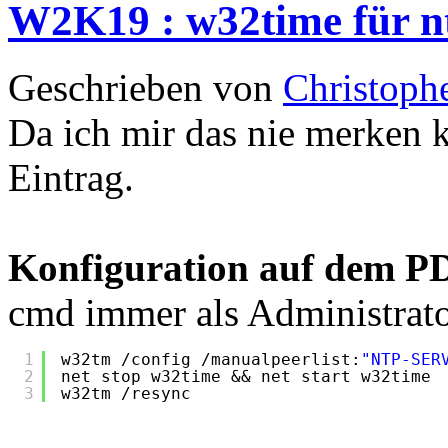
W2K19 : w32time für nt
Geschrieben von
Christoph
Da ich mir das nie merken 
Eintrag.
Konfiguration auf dem P
cmd immer als Administrato
1
w32tm 
/config
/manualpeerlist
:
"NTP-SER
2
net stop w32time && net start w32time
3
w32tm 
/resync