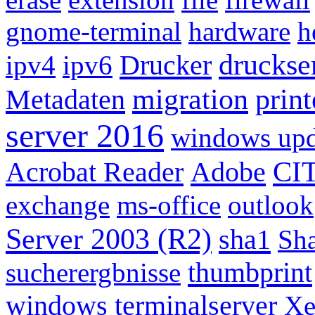
gnome-terminal
hardware
h
druckse
Drucker
ipv4
ipv6
migration
print
Metadaten
server 2016
windows upd
CIT
Acrobat Reader
Adobe
exchange
ms-office
outlook
Server 2003 (R2)
sha1
Sha
thumbprint
sucherergbnisse
windows terminalserver
Xe