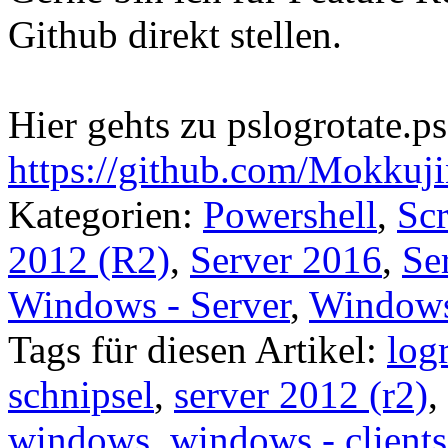
Github direkt stellen.
Hier gehts zu pslogrotate.ps
https://github.com/Mokkuji
Kategorien:
Powershell
,
Scr
2012 (R2)
,
Server 2016
,
Se
Windows - Server
,
Window
Tags für diesen Artikel:
log
schnipsel
,
server 2012 (r2)
,
windows
,
windows - clients