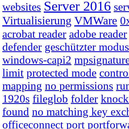
Server 2016
websites
ser
Virtualisierung
VMWare
0
acrobat reader
adobe reader
defender
geschützter modus
windows-capi2
mpsignatur
limit
protected mode
contro
mapping
no permissions
ru
1920s
fileglob
folder
knock
found
no matching key exc
officeconnect
port
portforw