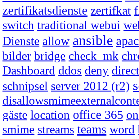
zertifikatsdienste
zertifkat
f
switch
traditional webui
we
ansible
apa
Dienste
allow
bilder
bridge
check_mk
chr
Dashboard
ddos
deny
direc
s
schnipsel
server 2012 (r2)
disallowsmimeexternalcont
office 365
gäste
location
on
teams
smime
streams
word