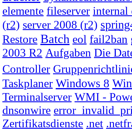
elemente
fileserver
internal 
spring
(r2)
server 2008 (r2)
Batch
Restore
eol
fail2ban
2003 R2
Aufgaben
Die Dat
Controller
Gruppenrichtlini
Windows 8
Win
Taskplaner
Terminalserver
WMI - Powe
dnsonwire
error_invalid_p
Zertifikatsdienste
.net
.net