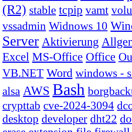
(R2)
tcpip
stable
vamt
volu
Wind
vssadmin
Widnows 10
Server
Aktivierung
Allge
Excel
MS-Office
Office
Ou
Word
VB.NET
windows - s
Bash
AWS
alsa
borgback
crypttab
cve-2024-3094
dc
desktop
developer
dht22
do
erase
extension
file
firewall