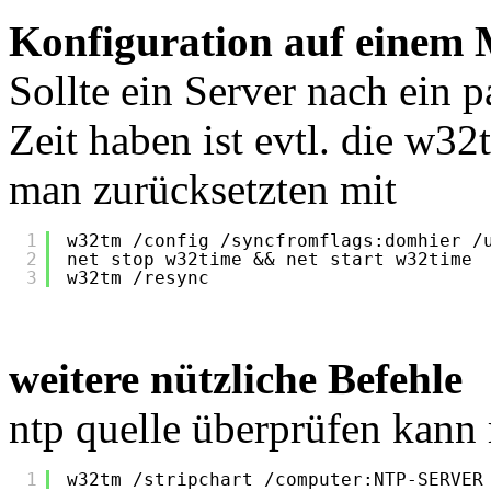
Konfiguration auf einem
Sollte ein Server nach ein 
Zeit haben ist evtl. die w32
man zurücksetzten mit
1
w32tm 
/config
/syncfromflags
:domhier 
/
2
net stop w32time && net start w32time
3
w32tm 
/resync
weitere nützliche Befehle
ntp quelle überprüfen kann
1
w32tm 
/stripchart
/computer
:NTP-SERVER