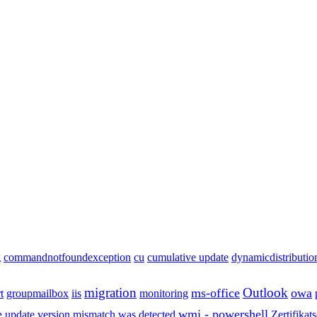
g
commandnotfoundexception
cu
cumulative update
dynamicdistributi
migration
Outlook
ms-office
owa
t
groupmailbox
iis
monitoring
e
wmi - powershell
update
version mismatch was detected
Zertifikat