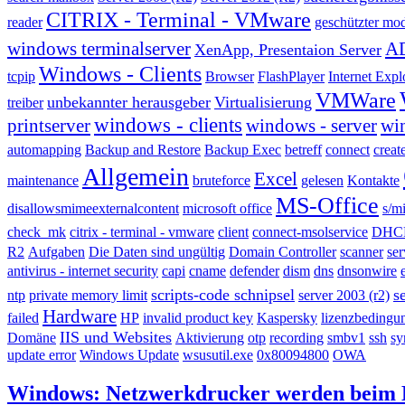
CITRIX - Terminal - VMware
reader
geschützter mo
windows terminalserver
AD
XenApp, Presentaion Server
Windows - Clients
tcpip
Browser
FlashPlayer
Internet Expl
VMWare
unbekannter herausgeber
Virtualisierung
treiber
windows - clients
printserver
windows - server
wi
automapping
Backup and Restore
Backup Exec
betreff
connect
creat
Allgemein
Excel
maintenance
bruteforce
gelesen
Kontakte
MS-Office
disallowsmimeexternalcontent
microsoft office
s/m
check_mk
citrix - terminal - vmware
client
connect-msolservice
DHC
R2
Aufgaben
Die Daten sind ungültig
Domain Controller
scanner
ser
antivirus - internet security
capi
cname
defender
dism
dns
dnsonwire
scripts-code schnipsel
s
ntp
private memory limit
server 2003 (r2)
Hardware
failed
HP
invalid product key
Kaspersky
lizenzbedingu
IIS und Websites
Domäne
Aktivierung
otp
recording
smbv1
ssh
sy
update error
Windows Update
wsusutil.exe
0x80094800
OWA
Windows: Netzwerkdrucker werden beim H