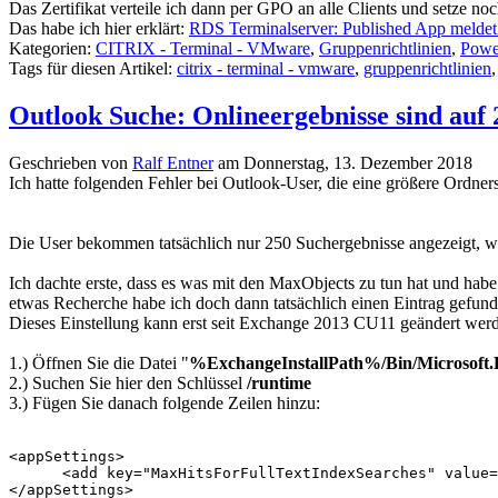
Das Zertifikat verteile ich dann per GPO an alle Clients und setze
Das habe ich hier erklärt:
RDS Terminalserver: Published App meldet 
Kategorien:
CITRIX - Terminal - VMware
,
Gruppenrichtlinien
,
Powe
Tags für diesen Artikel:
citrix - terminal - vmware
,
gruppenrichtlinien
Outlook Suche: Onlineergebnisse sind auf 
Geschrieben von
Ralf Entner
am
Donnerstag, 13. Dezember 2018
Ich hatte folgenden Fehler bei Outlook-User, die eine größere Ordner
Die User bekommen tatsächlich nur 250 Suchergebnisse angezeigt, was 
Ich dachte erste, dass es was mit den MaxObjects zu tun hat und ha
etwas Recherche habe ich doch dann tatsächlich einen Eintrag gefunde
Dieses Einstellung kann erst seit Exchange 2013 CU11 geändert wer
1.) Öffnen Sie die Datei "
%ExchangeInstallPath%/Bin/Microsoft.E
2.) Suchen Sie hier den Schlüssel
/runtime
3.) Fügen Sie danach folgende Zeilen hinzu:
<appSettings>

      <add key="MaxHitsForFullTextIndexSearches" value=