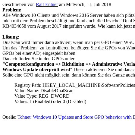
Geschrieben von
Ralf Entner
am
Mittwoch, 11. Juli 2018
Problem:
Alle Windows 10 Clients und Windows 2016 Server haben sich plötzli
mich mit dem Problem beschäftigt und fand auch die Ursache "Dual
KB4034658 vom August 2017 eingeführt wurde. Wie kann ich jetzt me
Lösung:
Dualscan wird immer dann aktiviert, wenn man per GPO einen WSUS-Se
Um das "Problem" zu kontrollieren benötigen Sie die GPOs von Wi
GPOs bei einer AD) eingespielt haben
Danach finden Sie in den GPOs unter
"Computerkonfiguration => Richtlinien => Administrative V
Windows Update überprüft wird
" Diesen aktivieren Sie und dan
Sollte eine GPO nicht möglich sein, dann können Sie das Ganze auch 
Registry Path: HKEY_LOCAL_MACHINE\Software\Policies
Value Name: DisableDualScan
Value Type: REG_DWORD
Values: 1 (Enabled) oder 0 (Disabled)
Quelle:
Tchnet: Windows 10 Updates and Store GPO behavior wit