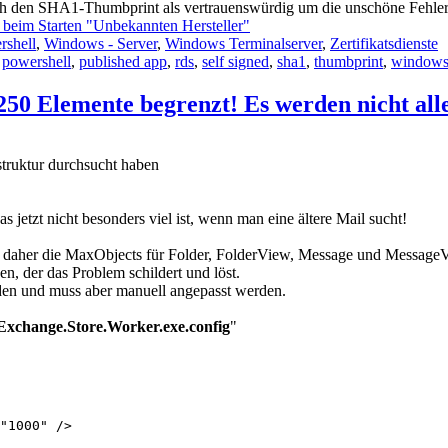
 noch den SHA1-Thumbprint als vertrauenswürdig um die unschöne Fehl
beim Starten "Unbekannten Hersteller"
rshell
,
Windows - Server
,
Windows Terminalserver
,
Zertifikatsdienste
,
powershell
,
published app
,
rds
,
self signed
,
sha1
,
thumbprint
,
windows 
250 Elemente begrenzt! Es werden nicht all
struktur durchsucht haben
jetzt nicht besonders viel ist, wenn man eine ältere Mail sucht!
be daher die MaxObjects für Folder, FolderView, Message und MessageV
n, der das Problem schildert und löst.
den und muss aber manuell angepasst werden.
xchange.Store.Worker.exe.config
"
"1000" />
