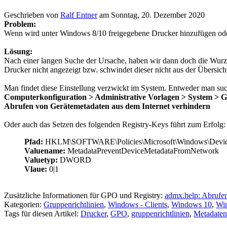
Geschrieben von
Ralf Entner
am
Sonntag, 20. Dezember 2020
Problem:
Wenn wird unter Windows 8/10 freigegebene Drucker hinzufügen oder 
Lösung:
Nach einer langen Suche der Ursache, haben wir dann doch die Wurze
Drucker nicht angezeigt bzw. schwindet dieser nicht aus der Übersic
Man findet diese Einstellung verzwickt im System. Entweder man suc
Computerkonfiguration > Administrative Vorlagen > System > Ge
Abrufen von Gerätemetadaten aus dem Internet verhindern
Oder auch das Setzen des folgenden Registry-Keys führt zum Erfolg:
Pfad:
HKLM\SOFTWARE\Policies\Microsoft\Windows\Devi
Valuename:
MetadataPreventDeviceMetadataFromNetwork
Valuetyp:
DWORD
Vlaue:
0|1
Zusätzliche Informationen für GPO und Registry:
admx.help: Abrufen
Kategorien:
Gruppenrichtlinien
,
Windows - Clients
,
Windows 10
,
Wi
Tags für diesen Artikel:
Drucker
,
GPO
,
gruppenrichtlinien
,
Metadaten