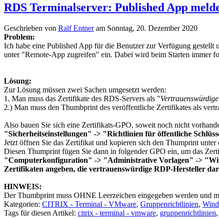
RDS Terminalserver: Published App melde
Geschrieben von
Ralf Entner
am
Sonntag, 20. Dezember 2020
Problem:
Ich habe eine Published App für die Benutzer zur Verfügung gestellt
unter "Remote-App zugreifen" ein. Dabei wird beim Starten immer f
Lösung:
Zur Lösung müssen zwei Sachen umgesetzt werden:
1. Man muss das Zertifikate des RDS-Servers als "
Vertrauenswürdige 
2.) Man muss den Thumbprint des veröffentliche Zertifikates als vert
Also bauen Sie sich eine Zertifikats-GPO, soweit noch nicht vorhande
"Sicherheitseinstellungen" -> "Richtlinien für öffentliche Schlüs
Jetzt öffnen Sie das Zertifikat und kopieren sich den Thumprint unter
Diesen Thumprint fügen Sie dann in folgender GPO ein, um das Zerti
"Computerkonfiguration" -> "Administrative Vorlagen" -> "
Zertifikaten angeben, die vertrauenswürdige RDP-Hersteller dar
HINWEIS:
Der Thumbprint muss OHNE Leerzeichen eingegeben werden und mein
Kategorien:
CITRIX - Terminal - VMware
,
Gruppenrichtlinien
,
Wind
Tags für diesen Artikel:
citrix - terminal - vmware
,
gruppenrichtlinien