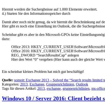
Hiermit werden die Suchergbnisse auf 1.000 Elemente erweitert.
4.) Starten Sie den Informationsspeicher durch
Damit aber noch nicht genug, da wir hiermit die Beschränkung auf 
Hier gibt es noch eine Einstellung im Outlook, die die Suchergebnisse
Scheinbar gibt es aber in den Microsoft-GPOs keine Einstellungsmög
dazu:
Office 2013: HKEY_CURRENT_USER\Software\Microsoft\Off
Office 2016: HKEY_CURRENT_USER\Software\Microsoft\Off
REG_DWORD “SearchResultsCap” anlegen
Hier den Wert “0” vergeben (Hier kann auch der gleiche Wert 
Ein scheinbar kleines Problem hat mich gut beschäftigt!
Quelle:
somoit: Exchange 2013 – Solved the “Search results limited 
Kategorien:
2013
,
Exchange
,
Gruppenrichtlinien
,
Outlook
Tags für diesen Artikel:
2013
,
exchange
,
gruppenrichtlinien
,
ms-offic
Windows 10 / Server 2016: Client bezieht