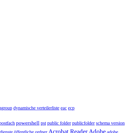
ongroup
dynamische verteilerliste
eac
ecp
powershell
postfach
pst
public folder
publicfolder
schema version
Acrobat Reader
Adobe
sdienste
öffentliche ordner
adobe