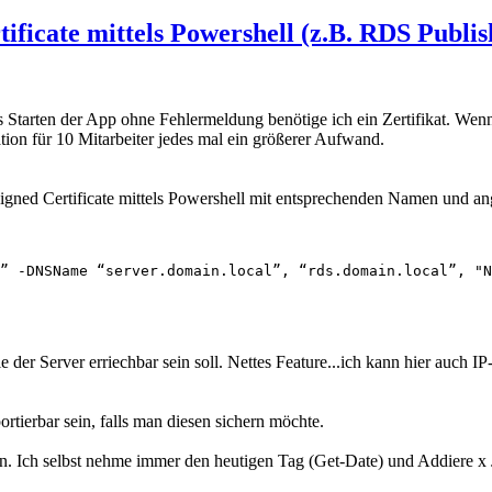
rtificate mittels Powershell (z.B. RDS Publi
tarten der App ohne Fehlermeldung benötige ich ein Zertifikat. Wenn i
kation für 10 Mitarbeiter jedes mal ein größerer Aufwand.
Signed Certificate mittels Powershell mit entsprechenden Namen und ang
” -DNSName “server.domain.local”, “rds.domain.local”, "N
der Server erriechbar sein soll. Nettes Feature...ich kann hier auch
ortierbar sein, falls man diesen sichern möchte.
n. Ich selbst nehme immer den heutigen Tag (Get-Date) und Addiere x Ja