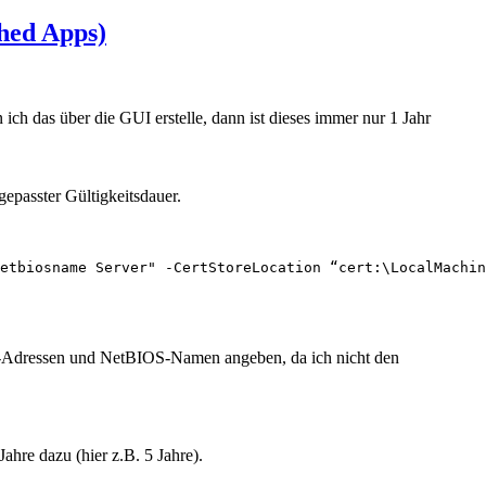
shed Apps)
ch das über die GUI erstelle, dann ist dieses immer nur 1 Jahr
epasster Gültigkeitsdauer.
etbiosname Server" -CertStoreLocation “cert:\LocalMachin
 IP-Adressen und NetBIOS-Namen angeben, da ich nicht den
hre dazu (hier z.B. 5 Jahre).