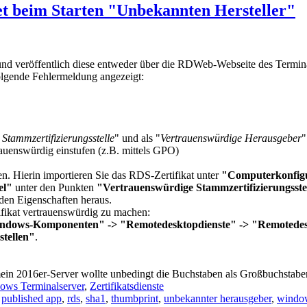
t beim Starten "Unbekannten Hersteller"
 und veröffentlich diese entweder über die RDWeb-Webseite des Termin
olgende Fehlermeldung angezeigt:
Stammzertifizierungsstelle
" und als "
Vertrauenswürdige Herausgeber
"
rauenswürdig einstufen (z.B. mittels GPO)
n. Hierin importieren Sie das RDS-Zertifikat unter
"Computerkonfigu
sel"
unter den Punkten
"Vertrauenswürdige Stammzertifizierungsste
 den Eigenschaften heraus.
fikat vertrauenswürdig zu machen:
Windows-Komponenten" -> "Remotedesktopdienste" -> "Remotede
stellen"
.
 2016er-Server wollte unbedingt die Buchstaben als Großbuchstabe
ows Terminalserver
,
Zertifikatsdienste
,
published app
,
rds
,
sha1
,
thumbprint
,
unbekannter herausgeber
,
window