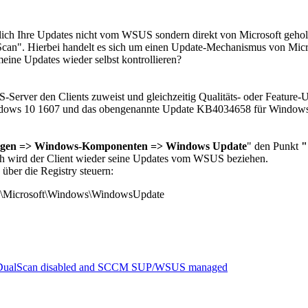
ch Ihre Updates nicht vom WSUS sondern direkt von Microsoft geholt.
 Scan". Hierbei handelt es sich um einen Update-Mechanismus von Mi
ine Updates wieder selbst kontrollieren?
rver den Clients zuweist und gleichzeitig Qualitäts- oder Feature-Up
ndows 10 1607 und das obengenannte Update KB4034658 für Windows 
orlagen => Windows-Komponenten => Windows Update
" den Punkt
"
ach wird der Client wieder seine Updates vom WSUS beziehen.
über die Registry steuern:
\Microsoft\Windows\WindowsUpdate
h DualScan disabled and SCCM SUP/WSUS managed