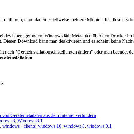
entfernen, dann dauert es teilweise mehrere Minuten, bis diese ersch
l des Übers gefunden. Windows lädt Metadaten über den Drucker im Hin
ht. Diesen Download kann man deaktivieren und es scheint keine Nacht
ht nach "Geräteinstallationseinstellungen ändern" oder man beendet de
räteinstallation
ce
 von Gerätemetadaten aus dem Internet verhindern
ndows 8
,
Windows 8.1
,
windows - clients
,
windows 10
,
windows 8
,
windows 8.1