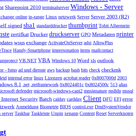
Windows - Server
nt
Sharepoint 2010
terminalserver
Server 2003 (R2)
xchange online
ip-range
Linux
netzwerk
Server
sha1
thumbprint
self signed
standarddrucker
Tobit Allgemein
nste
druckserver
printer
zertifkat
Drucker
Metadaten
GPO
pdates
wsus
exchange
ActivateOnServer
adsi
AllowPlus
eTrace
Handy-Smartphone
impersonation
items
mailcontact
VBA
Word
outlook
unprotect
VB.NET
Windows 10
xls
checkmk
ne - fsmo
ad und dienste
aws
backup
bash
bits
check
leid
internal error
linux
Lizenzen
acrobat reader
0x8007000d
2003
ndows 8.1
.net
.netframework
0x8024401c
0x8024500c
513
alias
icrosoft defender
microsoft-windows-capi2
mpsignature
mslldp
mssql
Client
 Internet Security
Batch
error
caldav
carddav
DFÜ
EFI
tzwerk
Anmeldung
Biometrie
BIOS
control.exe
DmiSystemVendor
 server
Taskbar
Taskleiste
Unpin
xenapp
Content
Reset
Serverknoten
gt