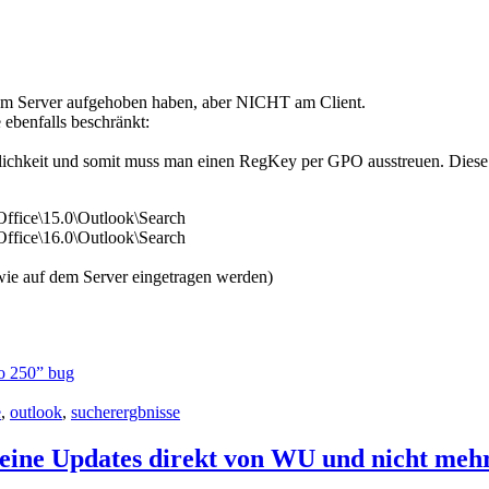
dem Server aufgehoben haben, aber NICHT am Client.
 ebenfalls beschränkt:
lichkeit und somit muss man einen RegKey per GPO ausstreuen. Diese E
ice\15.0\Outlook\Search
ice\16.0\Outlook\Search
wie auf dem Server eingetragen werden)
to 250” bug
e
,
outlook
,
sucherergbnisse
 seine Updates direkt von WU und nicht m