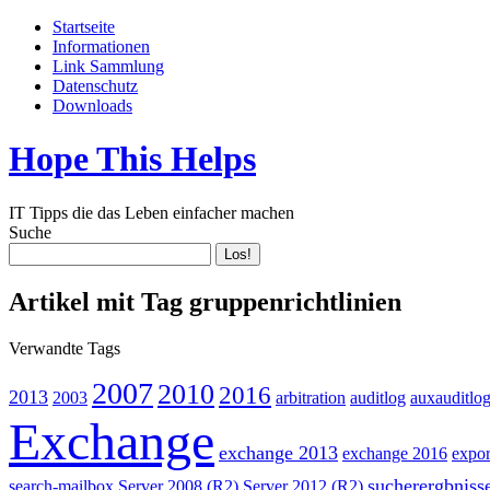
Startseite
Informationen
Link Sammlung
Datenschutz
Downloads
Hope This Helps
IT Tipps die das Leben einfacher machen
Suche
Artikel mit Tag gruppenrichtlinien
Verwandte Tags
2007
2010
2016
2013
2003
arbitration
auditlog
auxauditlo
Exchange
exchange 2013
exchange 2016
expor
sucherergbniss
search-mailbox
Server 2008 (R2)
Server 2012 (R2)