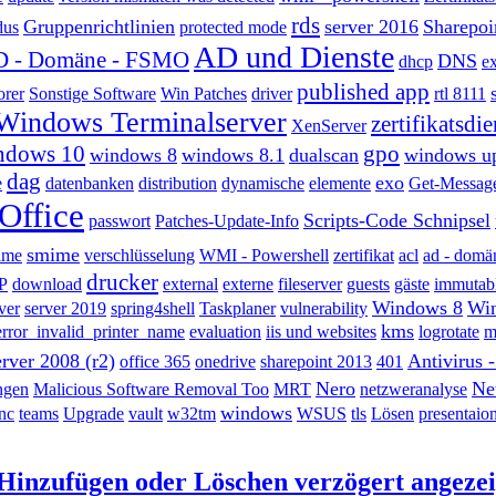
rds
Gruppenrichtlinien
server 2016
Sharepoi
dus
protected mode
AD und Dienste
 - Domäne - FSMO
DNS
dhcp
e
published app
orer
Sonstige Software
Win Patches
driver
rtl 8111
Windows Terminalserver
zertifikatsdie
XenServer
ndows 10
gpo
windows 8
windows 8.1
dualscan
windows u
dag
exo
e
datenbanken
distribution
dynamische
elemente
Get-Messag
Office
Scripts-Code Schnipsel
passwort
Patches-Update-Info
smime
ime
verschlüsselung
WMI - Powershell
zertifikat
acl
ad - domä
drucker
P
download
external
externe
fileserver
guests
gäste
immutab
Windows 8
Wi
ver
server 2019
spring4shell
Taskplaner
vulnerability
kms
error_invalid_printer_name
evaluation
iis und websites
logrotate
m
erver 2008 (r2)
Antivirus -
office 365
onedrive
sharepoint 2013
401
Nero
Ne
ngen
Malicious Software Removal Too
MRT
netzweranalyse
windows
nc
teams
Upgrade
vault
w32tm
WSUS
tls
Lösen
presentaion
inzufügen oder Löschen verzögert angezei