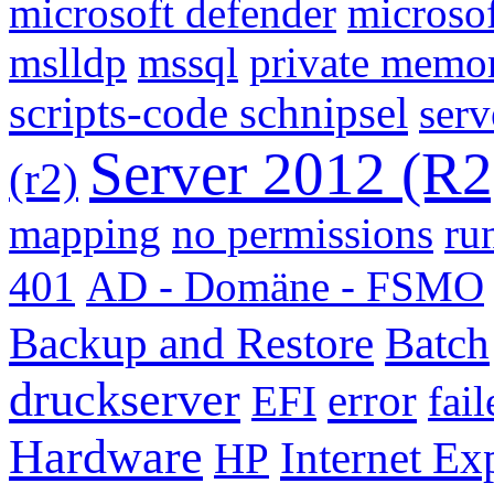
microsoft defender
microso
mslldp
mssql
private memor
scripts-code schnipsel
serv
Server 2012 (R2
(r2)
mapping
no permissions
ru
401
AD - Domäne - FSMO
Backup and Restore
Batch
druckserver
error
EFI
fail
Hardware
Internet Ex
HP