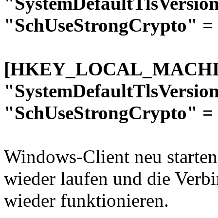
"SystemDefaultTlsVersio
"SchUseStrongCrypto" =
[HKEY_LOCAL_MACHINE
"SystemDefaultTlsVersio
"SchUseStrongCrypto" =
Windows-Client neu starten
wieder laufen und die Verb
wieder funktionieren.