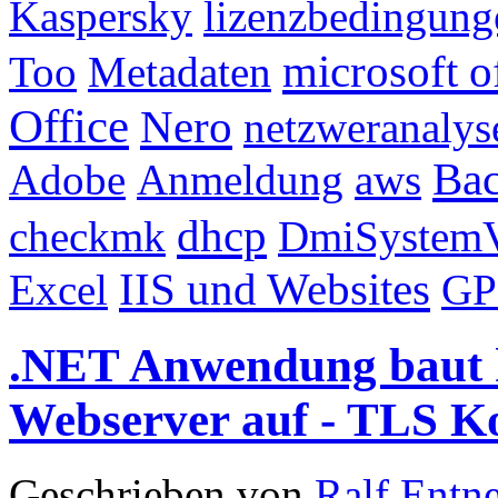
Kaspersky
lizenzbedingung
microsoft o
Too
Metadaten
Office
Nero
netzweranalys
Ba
Adobe
Anmeldung
aws
dhcp
checkmk
DmiSystem
IIS und Websites
Excel
G
.NET Anwendung baut 
Webserver auf - TLS K
Geschrieben von
Ralf Entn