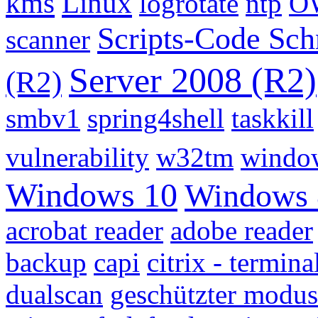
kms
Linux
logrotate
ntp
O
Scripts-Code Sch
scanner
Server 2008 (R2)
(R2)
smbv1
spring4shell
taskkill
vulnerability
w32tm
windo
Windows 10
Windows 
acrobat reader
adobe reader
backup
capi
citrix - termin
dualscan
geschützter modus