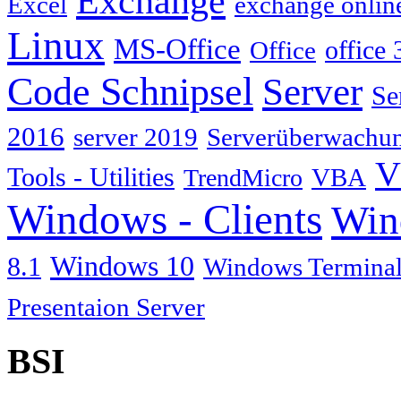
Exchange
Excel
exchange onlin
Linux
MS-Office
Office
office 
Code Schnipsel
Server
Se
2016
server 2019
Serverüberwachu
V
Tools - Utilities
TrendMicro
VBA
Windows - Clients
Win
Windows 10
8.1
Windows Terminal
Presentaion Server
BSI