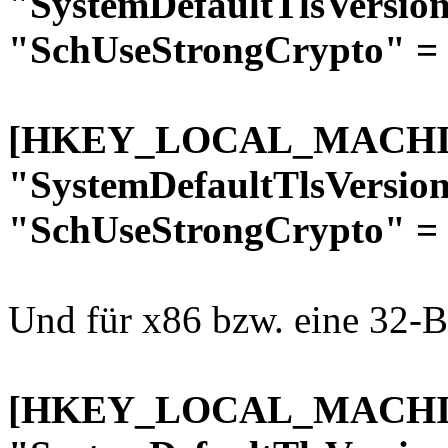
"SystemDefaultTlsVersio
"SchUseStrongCrypto" =
[HKEY_LOCAL_MACHINE\
"SystemDefaultTlsVersio
"SchUseStrongCrypto" =
Und für x86 bzw. eine 32
[HKEY_LOCAL_MACHINE\