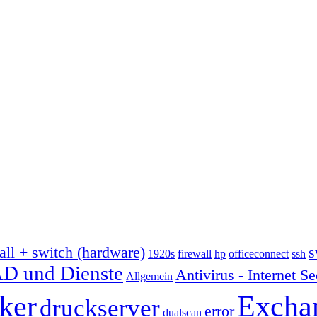
all + switch (hardware)
s
1920s
firewall
hp
officeconnect
ssh
D und Dienste
Antivirus - Internet Se
Allgemein
ker
Excha
druckserver
error
dualscan