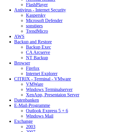
FlashPlayer
Antivirus - Internet Security
Kaspersky
Microsoft Defender
sonstiges
TrendMicro
AWS
Backup and Restore
Backup Exec
CA Arcserve
NT Backup
Browser
Firefox
Internet Explorer
CITRIX - Terminal - VMware
VMWare
Windows Terminalserver
XenApp, Presentaion Server
Datenbanken
E-Mail-Programme
Outlook Express 5 + 6
Windows Mail
Exchange
2003
2007