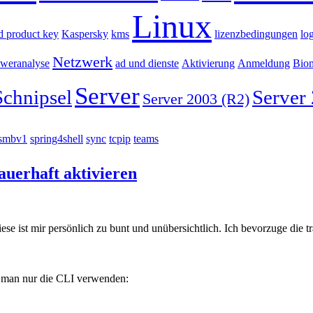
Linux
id product key
Kaspersky
kms
lizenzbedingungen
lo
Netzwerk
zweranalyse
ad und dienste
Aktivierung
Anmeldung
Biom
Server
Schnipsel
Server
Server 2003 (R2)
smbv1
spring4shell
sync
tcpip
teams
uerhaft aktivieren
 ist mir persönlich zu bunt und unübersichtlich. Ich bevorzuge die tr
s man nur die CLI verwenden: