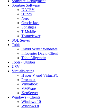
Software Deployment
Sonstige Software
DATEV
iTunes
Nero
Oracle Java
Sonstiges
T-Mobile
Teamviewer
SQL Server
Tobit
David Server Windows
Infocenter David Client
Tobit Allgemein
Tools - Utilities
USV
Virtualisierung
Hyper-V und VirtualPC
Proxmox
Virtualbox
VMWare
XenServer
Windows - Clients
Windows 10
Windows 8