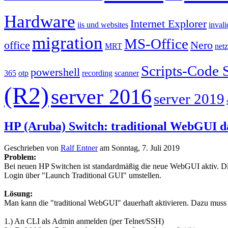
Hardware
Internet Explorer
iis und websites
inval
migration
MS-Office
office
Nero
MRT
net
Scripts-Code 
powershell
365
otp
recording
scanner
(R2)
server 2016
server 2019
HP (Aruba) Switch: traditional WebGUI da
Geschrieben von
Ralf Entner
am
Sonntag, 7. Juli 2019
Problem:
Bei neuen HP Switchen ist standardmäßig die neue WebGUI aktiv. Diese
Login über "Launch Traditional GUI" umstellen.
Lösung:
Man kann die "traditional WebGUI" dauerhaft aktivieren. Dazu mus
1.) An CLI als Admin anmelden (per Telnet/SSH)