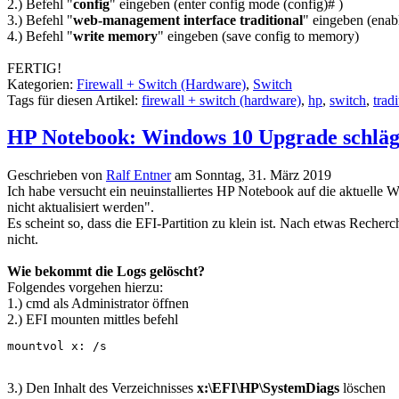
2.) Befehl "
config
" eingeben (enter config mode (config)# )
3.) Befehl "
web-management interface traditional
" eingeben (enabl
4.) Befehl "
write memory
" eingeben (save config to memory)
FERTIG!
Kategorien:
Firewall + Switch (Hardware)
,
Switch
Tags für diesen Artikel:
firewall + switch (hardware)
,
hp
,
switch
,
trad
HP Notebook: Windows 10 Upgrade schlägt f
Geschrieben von
Ralf Entner
am
Sonntag, 31. März 2019
Ich habe versucht ein neuinstalliertes HP Notebook auf die aktuelle 
nicht aktualisiert werden".
Es scheint so, dass die EFI-Partition zu klein ist. Nach etwas Recher
nicht.
Wie bekommt die Logs gelöscht?
Folgendes vorgehen hierzu:
1.) cmd als Administrator öffnen
2.) EFI mounten mittles befehl
mountvol x: /s
3.) Den Inhalt des Verzeichnisses
x:\EFI\HP\SystemDiags
löschen