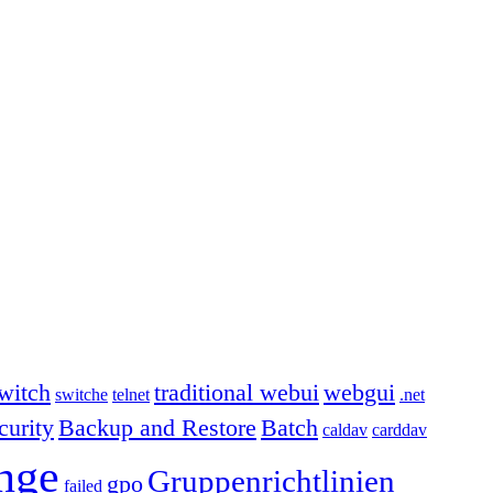
witch
traditional webui
webgui
switche
telnet
.net
curity
Backup and Restore
Batch
caldav
carddav
nge
Gruppenrichtlinien
gpo
failed