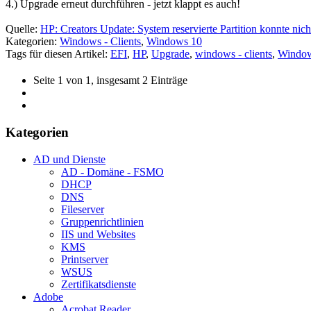
4.) Upgrade erneut durchführen - jetzt klappt es auch!
Quelle:
HP: Creators Update: System reservierte Partition konnte nich
Kategorien:
Windows - Clients
,
Windows 10
Tags für diesen Artikel:
EFI
,
HP
,
Upgrade
,
windows - clients
,
Window
Seite 1 von 1, insgesamt 2 Einträge
Kategorien
AD und Dienste
AD - Domäne - FSMO
DHCP
DNS
Fileserver
Gruppenrichtlinien
IIS und Websites
KMS
Printserver
WSUS
Zertifikatsdienste
Adobe
Acrobat Reader