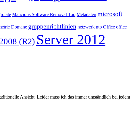
microsoft
grotate
Malicious Software Removal Too
Metadaten
gruppenrichtlinien
etrie
Domäne
netzwerk
ntp
Office
office
Server 2012
 2008 (R2)
aditionelle Ansicht. Leider muss ich das immer umständlich bei jedem