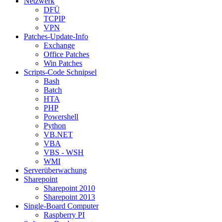
Netzwerk
DFÜ
TCPIP
VPN
Patches-Update-Info
Exchange
Office Patches
Win Patches
Scripts-Code Schnipsel
Bash
Batch
HTA
PHP
Powershell
Python
VB.NET
VBA
VBS - WSH
WMI
Serverüberwachung
Sharepoint
Sharepoint 2010
Sharepoint 2013
Single-Board Computer
Raspberry PI