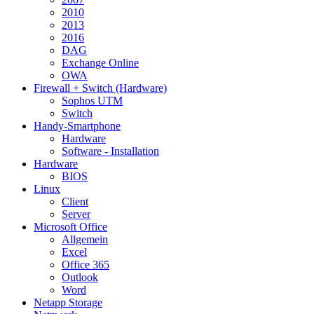
2010
2013
2016
DAG
Exchange Online
OWA
Firewall + Switch (Hardware)
Sophos UTM
Switch
Handy-Smartphone
Hardware
Software - Installation
Hardware
BIOS
Linux
Client
Server
Microsoft Office
Allgemein
Excel
Office 365
Outlook
Word
Netapp Storage