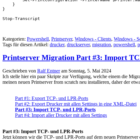
    }

}

Kategorien:
Powershell
,
Printserver
,
Windows - Clients
,
Windows - S
Tags für diesen Artikel:
drucker
,
druckserver
,
migration
,
powershell
,
p
Printserver Migration Part #3: Import T
Geschrieben von
Ralf Entner
am
Sonntag, 5. Mai 2024
Ich stelle hier ein paar Skripte zur Verfügung, welche einem die Migr
meinen neuen Printserver from scratch neu installieren, daher der etw
Part #1: Export TCP- und LPR-Ports
Part #2: Export Drucker mit allen Settings in eine XML-Datei
Part #3: Import TCP- und LPR-Ports
Part #4: Import aller Drucker mit allen Settings
Part #3: Import TCP- und LPR-Ports
Jetzt können wir die TCP- und LPR-Ports auf dem neuen Printserver er