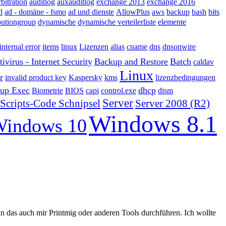
rbitration
auditlog
auxauditlog
exchange 2013
exchange 2016
l
ad - domäne - fsmo
ad und dienste
AllowPlus
aws
backup
bash
bits
butiongroup
dynamische
dynamische verteilerliste
elemente
internal error
items
linux
Lizenzen
alias
cname
dns
dnsonwire
ivirus - Internet Security
Backup and Restore
Batch
caldav
Linux
r
invalid product key
Kaspersky
kms
lizenzbedingungen
up Exec
dhcp
Biometrie
BIOS
capi
control.exe
dism
Server
Scripts-Code Schnipsel
Server 2008 (R2)
Windows 8.1
indows 10
man das auch mir Printmig oder anderen Tools durchführen. Ich wollte