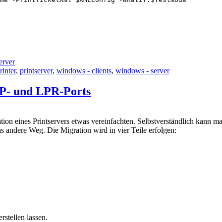
erver
rinter
,
printserver
,
windows - clients
,
windows - server
CP- und LPR-Ports
ation eines Printservers etwas vereinfachten. Selbstverständlich kann 
as andere Weg. Die Migration wird in vier Teile erfolgen:
stellen lassen.