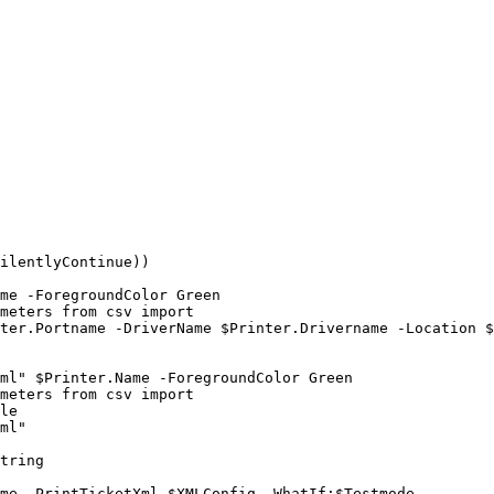
ilentlyContinue))

me -ForegroundColor Green

meters from csv import

ter.Portname -DriverName $Printer.Drivername -Location $
ml" $Printer.Name -ForegroundColor Green

meters from csv import

le

ml"

tring

me -PrintTicketXml $XMLConfig -WhatIf:$Testmode
