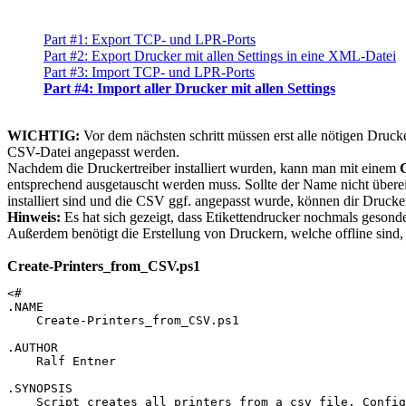
Part #1: Export TCP- und LPR-Ports
Part #2: Export Drucker mit allen Settings in eine XML-Datei
Part #3: Import TCP- und LPR-Ports
Part #4: Import aller Drucker mit allen Settings
WICHTIG:
Vor dem nächsten schritt müssen erst alle nötigen Drucker
CSV-Datei angepasst werden.
Nachdem die Druckertreiber installiert wurden, kann man mit einem
entsprechend ausgetauscht werden muss. Sollte der Name nicht überei
installiert sind und die CSV ggf. angepasst wurde, können dir Drucke
Hinweis:
Es hat sich gezeigt, dass Etikettendrucker nochmals geson
Außerdem benötigt die Erstellung von Druckern, welche offline sind
Create-Printers_from_CSV.ps1
<# 

.NAME

    Create-Printers_from_CSV.ps1

.AUTHOR

    Ralf Entner

.SYNOPSIS

    Script creates all printers from a csv file. Config