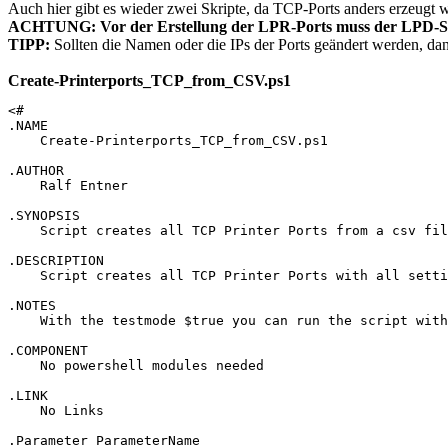
Auch hier gibt es wieder zwei Skripte, da TCP-Ports anders erzeugt 
ACHTUNG: Vor der Erstellung der LPR-Ports muss der LPD-Servi
TIPP:
Sollten die Namen oder die IPs der Ports geändert werden, dan
Create-Printerports_TCP_from_CSV.ps1
<# 

.NAME

    Create-Printerports_TCP_from_CSV.ps1

.AUTHOR

    Ralf Entner

.SYNOPSIS

    Script creates all TCP Printer Ports from a csv fil
.DESCRIPTION 

    Script creates all TCP Printer Ports with all setti
.NOTES 

    With the testmode $true you can run the script with
.COMPONENT 

    No powershell modules needed

.LINK 

    No Links

.Parameter ParameterName 
