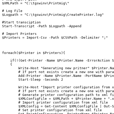
$XMLPath = "C:\tgswinv\Printmig\"

# Log File

$Logpath = "C:\tgswinv\Printmig\CreatePrinter.log"

#Start transciption 

Start-Transcript -Path $Logpath -Append

# Import Printers

$Printers = Import-Csv -Path $CSVPath -Delimiter ";"

foreach($Printer in $Printers){

    if(!(Get-Printer -Name $Printer.Name -ErrorAction S
    {

        Write-Host "Generating new pritner" $Printer.Na
        # If port not exists create a new one with para
        Add-Printer -Name $Printer.Name -PortName $Prin
        Start-Sleep -Seconds 2

        Write-Host "Import printer configuration from x
        # If port not exists create a new one with para
        # Generate printer configuration path to xml fi
        $XMLConfigFile = $XMLPath + $Printer.Name + ".x
        # Import printer configuration from xml file

        $XMLConfig = Get-Content $XMLConfigFile | Out-S
        # Set printer configuration from xml file

        Set-PrintConfiguration -PrinterName $Printer.Na