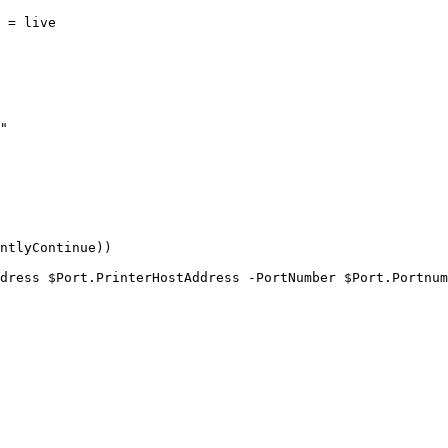
 = live

"

ntlyContinue))

dress $Port.PrinterHostAddress -PortNumber $Port.Portnum