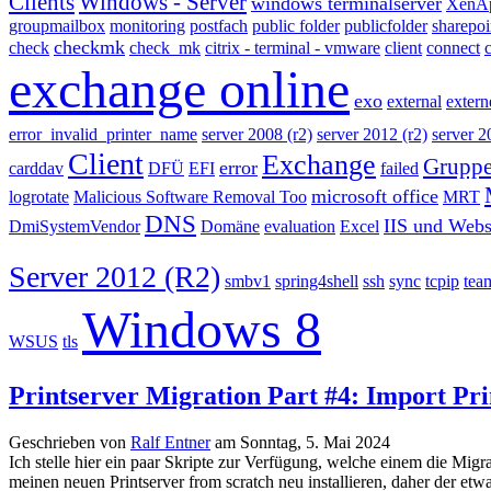
Clients
Windows - Server
windows terminalserver
XenAp
groupmailbox
monitoring
postfach
public folder
publicfolder
sharepoi
checkmk
check
check_mk
citrix - terminal - vmware
client
connect
exchange online
exo
external
extern
error_invalid_printer_name
server 2008 (r2)
server 2012 (r2)
server 2
Client
Exchange
Gruppe
error
carddav
DFÜ
EFI
failed
microsoft office
logrotate
Malicious Software Removal Too
MRT
DNS
IIS und Webs
DmiSystemVendor
Domäne
evaluation
Excel
Server 2012 (R2)
smbv1
spring4shell
ssh
sync
tcpip
tea
Windows 8
WSUS
tls
Printserver Migration Part #4: Import Pri
Geschrieben von
Ralf Entner
am
Sonntag, 5. Mai 2024
Ich stelle hier ein paar Skripte zur Verfügung, welche einem die Migr
meinen neuen Printserver from scratch neu installieren, daher der etw