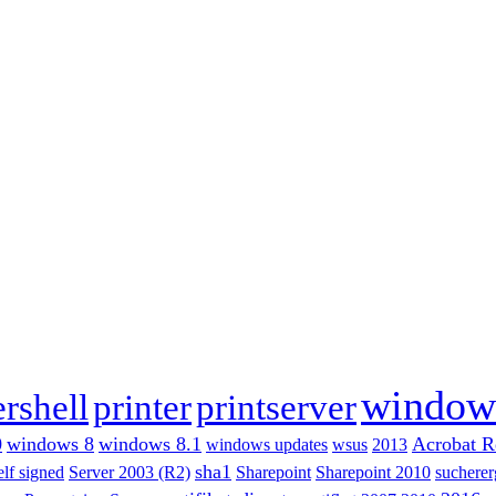
windows
rshell
printer
printserver
0
windows 8
windows 8.1
Acrobat R
windows updates
wsus
2013
sha1
elf signed
Server 2003 (R2)
Sharepoint
Sharepoint 2010
sucherer