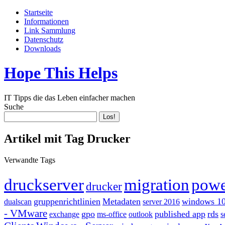
Startseite
Informationen
Link Sammlung
Datenschutz
Downloads
Hope This Helps
IT Tipps die das Leben einfacher machen
Suche
Artikel mit Tag Drucker
Verwandte Tags
druckserver
migration
powe
drucker
gruppenrichtlinien
Metadaten
windows 1
dualscan
server 2016
- VMware
gpo
published app
rds
exchange
ms-office
outlook
s