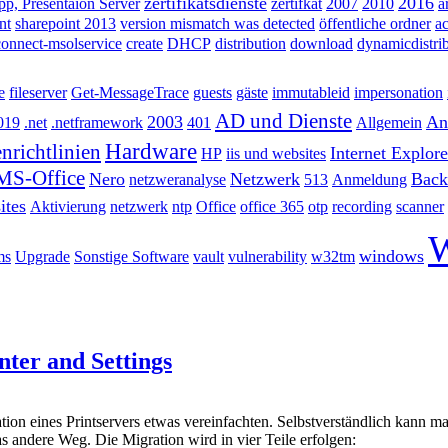
zertifikatsdienste
2016
p, Presentaion Server
zertifkat
2007
2010
a
nt
sharepoint 2013
version mismatch was detected
öffentliche ordner
ac
connect-msolservice
create
DHCP
distribution
download
dynamicdistri
e
fileserver
Get-MessageTrace
guests
gäste
immutableid
impersonation
AD und Dienste
2003
Ant
019
.net
.netframework
401
Allgemein
Hardware
nrichtlinien
Internet Explore
HP
iis und websites
MS-Office
Nero
Netzwerk
Back
netzweranalyse
513
Anmeldung
ites
Aktivierung
netzwerk
ntp
Office
office 365
otp
recording
scanner
W
windows
ms
Upgrade
Sonstige Software
vault
vulnerability
w32tm
nter and Settings
ation eines Printservers etwas vereinfachten. Selbstverständlich kann 
as andere Weg. Die Migration wird in vier Teile erfolgen: