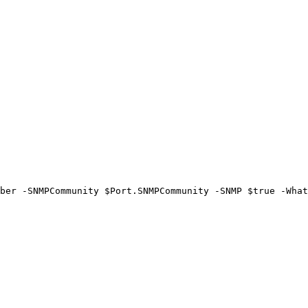
ber -SNMPCommunity $Port.SNMPCommunity -SNMP $true -What