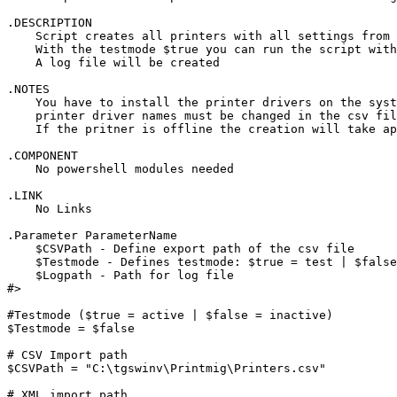
.DESCRIPTION 

    Script creates all printers with all settings from 
    With the testmode $true you can run the script with
    A log file will be created

.NOTES 

    You have to install the printer drivers on the syst
    printer driver names must be changed in the csv fil
    If the pritner is offline the creation will take ap
.COMPONENT 

    No powershell modules needed

.LINK 

    No Links

.Parameter ParameterName 

    $CSVPath - Define export path of the csv file

    $Testmode - Defines testmode: $true = test | $false
    $Logpath - Path for log file

#>

#Testmode ($true = active | $false = inactive)

$Testmode = $false

# CSV Import path

$CSVPath = "C:\tgswinv\Printmig\Printers.csv"

# XML import path
