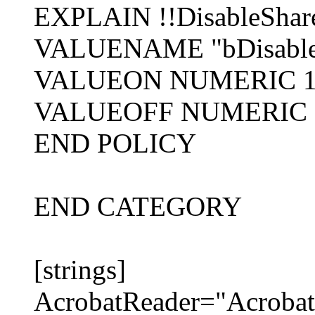
EXPLAIN !!DisableShare
VALUENAME "bDisableS
VALUEON NUMERIC 
VALUEOFF NUMERIC 
END POLICY
END CATEGORY
[strings]
AcrobatReader="Acrobat