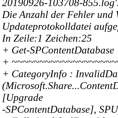
20190926-103708-855.log'
Die Anzahl der Fehler und
Updateprotokolldatei aufge
In Zeile:1 Zeichen:25
+ Get-SPContentDatabase 
+ ~~~~~~~~~~~~~~~~~~~
+ CategoryInfo : InvalidDa
(Microsoft.Share...Conte
[Upgrade
-SPContentDatabase], SPU