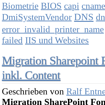
Biometrie
BIOS
capi
cnam
DNS
DmiSystemVendor
dn
error_invalid_printer_name
failed
IIS und Websites
Migration Sharepoint 
inkl. Content
Geschrieben von
Ralf Entn
Migration SharePoint Fon