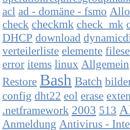
acl
ad - domäne - fsmo
All
check
checkmk
check_mk
DHCP
download
dynamicdi
verteilerliste
elemente
files
error
items
linux
Allgemein
Bash
Batch
Restore
bilde
config
dht22
eol
erase
exte
A
2003
.netframework
513
Anmeldung
Antivirus - Int