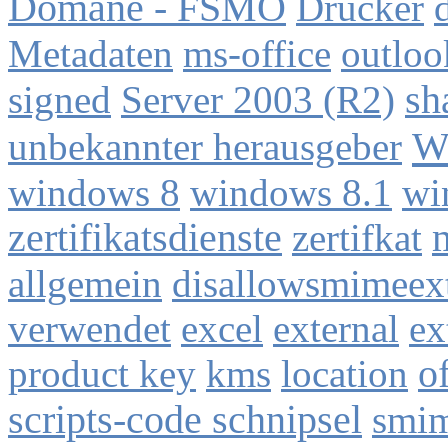
Domäne - FSMO
Drucker
Metadaten
ms-office
outloo
signed
Server 2003 (R2)
sh
Wi
unbekannter herausgeber
windows 8
windows 8.1
wi
zertifikatsdienste
zertifkat
m
allgemein
disallowsmimeext
verwendet
excel
external
ex
product key
kms
location
o
scripts-code schnipsel
smi