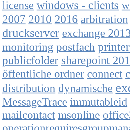
license
windows - clients
w
2007
2010
2016
arbitration
druckserver
exchange 201
printer
monitoring
postfach
publicfolder
sharepoint 20
öffentliche ordner
connect
ex
distribution
dynamische
MessageTrace
immutableid
mailcontact
msonline
offic
operationrequiresgroupman