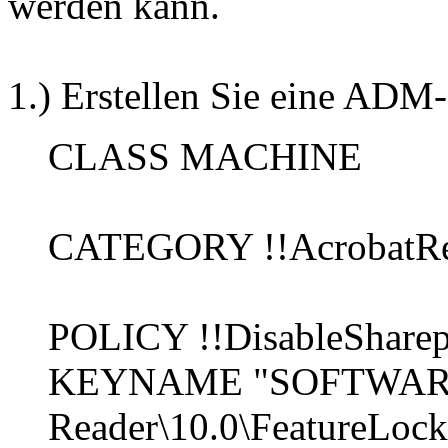
werden kann.
1.) Erstellen Sie eine ADM-
CLASS MACHINE
CATEGORY !!AcrobatRe
POLICY !!DisableSharep
KEYNAME "SOFTWARE\P
Reader\10.0\FeatureLoc