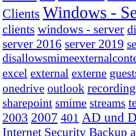
Windows - Se
Clients
clients
windows - server
d
server 2016
server 2019
s
disallowsmimeexternalcont
excel
external
externe
guest
recording
onedrive
outlook
t
sharepoint
smime
streams
2007
AD und D
2003
401
Internet Security
Backup a