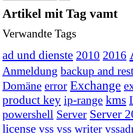
Artikel mit Tag vamt
Verwandte Tags
ad und dienste
2010
2016
Anmeldung
backup and res
Exchange
Domäne
error
e
product key
kms
ip-range
Server 2
powershell
Server
license
vss
vss writer
vssad