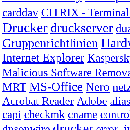
carddav
CITRIX - Termina
Drucker
druckserver
du
Hard
Gruppenrichtlinien
Internet Explorer
Kaspersk
Malicious Software Remov
MS-Office
Nero
MRT
net
Acrobat Reader
Adobe
alia
capi
checkmk
cname
contro
drucker
dnsonwire
error_