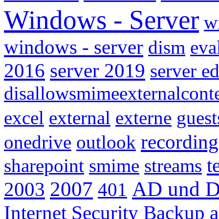
Windows - Server
w
windows - server
dism
eva
2016
server 2019
server ed
disallowsmimeexternalcont
excel
external
externe
guest
recording
onedrive
outlook
t
sharepoint
smime
streams
2007
AD und D
2003
401
Internet Security
Backup a