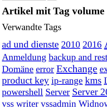
Artikel mit Tag volume 
Verwandte Tags
ad und dienste
2010
2016
Anmeldung
backup and res
Exchange
Domäne
error
e
product key
kms
ip-range
Server 2
powershell
Server
vss writer
vssadmin
Widno