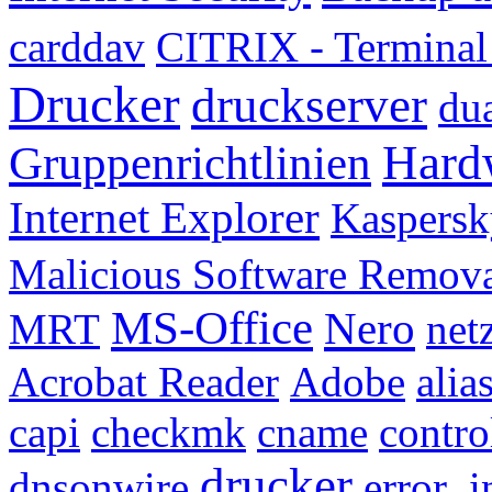
carddav
CITRIX - Termina
Drucker
druckserver
du
Hard
Gruppenrichtlinien
Internet Explorer
Kaspersk
Malicious Software Remov
MS-Office
Nero
MRT
net
Acrobat Reader
Adobe
alia
capi
checkmk
cname
contro
drucker
dnsonwire
error_