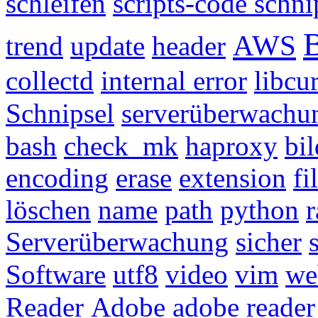
schleifen
scripts-code schni
AWS
trend
update
header
collectd
internal error
libcur
Schnipsel
serverüberwachu
bash
check_mk
haproxy
bil
encoding
erase
extension
fi
löschen
name
path
python
r
Serverüberwachung
sicher
Software
utf8
video
vim
we
Reader
Adobe
adobe reader