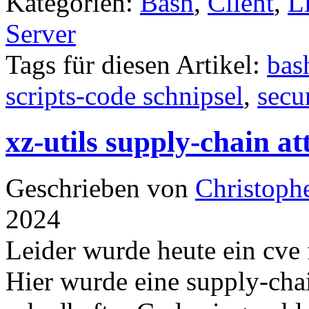
Kategorien:
Bash
,
Client
,
L
Server
Tags für diesen Artikel:
bas
scripts-code schnipsel
,
secu
xz-utils supply-chain a
Geschrieben von
Christoph
2024
Leider wurde heute ein cve f
Hier wurde eine supply-cha