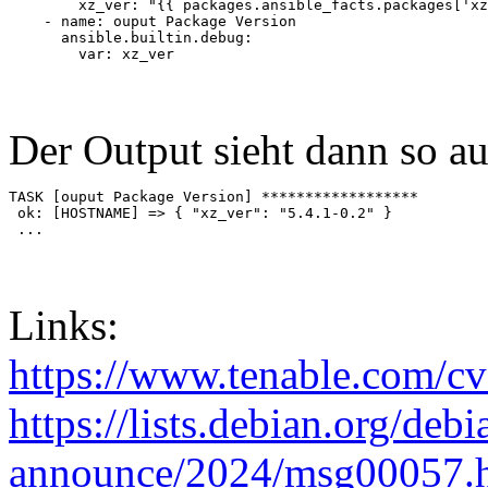
        xz_ver: "{{ packages.ansible_facts.packages['xz
    - name: ouput Package Version

      ansible.builtin.debug: 

        var: xz_ver
Der Output sieht dann so au
TASK [ouput Package Version] ******************

 ok: [HOSTNAME] => { "xz_ver": "5.4.1-0.2" }

Links:
https://www.tenable.com/
https://lists.debian.org/debi
announce/2024/msg00057.