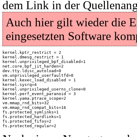
dem Link in der Quellenan
Auch hier gilt wieder die 
eingesetzten Software komp
kernel.kptr_restrict = 2

kernel.dmesg_restrict = 1

kernel.unprivileged_bpf_disabled=1

net.core.bpf_jit_harden=2

dev.tty.ldisc_autoload=0

vm.unprivileged_userfaultfd=0

kernel.kexec_load_disabled = 1

kernel.sysrq=4

kernel.unprivileged_userns_clone=0

kernel.perf_event_paranoid = 3

kernel.yama.ptrace_scope=2

vm.mmap_rnd_bits=32

vm.mmap_rnd_compat_bits=16

fs.protected_symlinks=1

fs.protected_hardlinks=1

fs.protected_fifos=2

fs.protected_regular=2