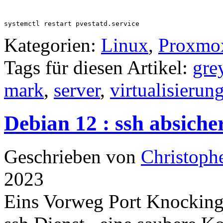
systemctl restart pvestatd.service
Kategorien:
Linux
,
Proxmo
Tags für diesen Artikel:
gre
mark
,
server
,
virtualisierun
Debian 12 : ssh absiche
Geschrieben von
Christoph
2023
Eins Vorweg Port Knocking 