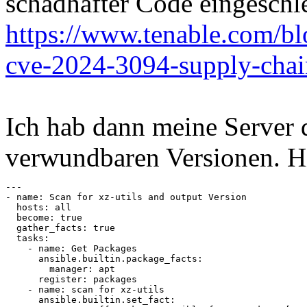
schadhafter Code eingeschle
https://www.tenable.com/bl
cve-2024-3094-supply-chain
Ich hab dann meine Server 
verwundbaren Versionen. Hi
---

- name: Scan for xz-utils and output Version

  hosts: all

  become: true

  gather_facts: true

  tasks:

    - name: Get Packages

      ansible.builtin.package_facts:

        manager: apt

      register: packages

    - name: scan for xz-utils

      ansible.builtin.set_fact:
