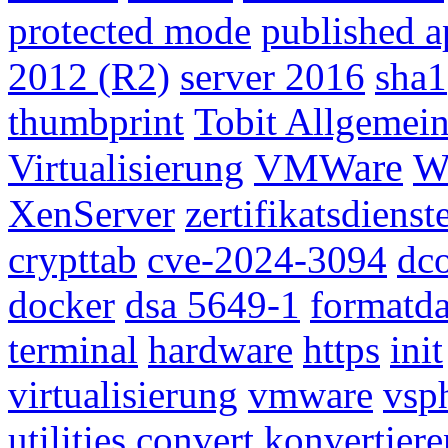
protected mode
published a
2012 (R2)
server 2016
sha1
thumbprint
Tobit Allgemei
W
Virtualisierung
VMWare
XenServer
zertifikatsdienst
crypttab
cve-2024-3094
dc
docker
dsa 5649-1
formatda
terminal
hardware
https
init
virtualisierung
vmware
vsp
utilities
convert
konvertiere