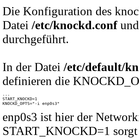
Die Konfiguration des kno
Datei
/etc/knockd.conf
un
durchgeführt.
In der Datei
/etc/default/k
definieren die KNOCKD_
...

START_KNOCKD=1

KNOCKD_OPTS="-i enp0s3"
enp0s3 ist hier der Networ
START_KNOCKD=1 sorgt da