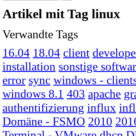
Artikel mit Tag linux
Verwandte Tags
16.04
18.04
client
develope
installation
sonstige softwa
error
sync
windows - client
windows 8.1
403
apache
gr
authentifizierung
influx
inf
Domäne - FSMO
2010
201
Terminal - VMware
dhcp
D