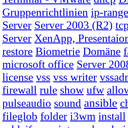
Gruppenrichtlinien
ip-rang
Server
Server 2003 (R2)
tc
Server
XenApp, Presentaion
restore
Biometrie
Domäne
f
microsoft office
Server 200
license
vss
vss writer
vssad
firewall
rule
show
ufw
allo
ansible
pulseaudio
sound
c
fileglob
folder
i3wm
install