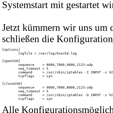
Systemstart mit gestartet wi
Jetzt kümmern wir uns um 
schließen die Konfiguration
[options]

        logfile = /var/log/knockd.log

[openSSH]

        sequence    = 8000,7000,9000,2123:udp

        seq_timeout = 5

        command     = /usr/sbin/iptables -I INPUT -s %I
        tcpflags    = syn

[closeSSH]

        sequence    = 9000,7000,8000,2123:udp

        seq_timeout = 5

        command     = /usr/sbin/iptables -D INPUT -s %I
        tcpflags    = syn
Alle Konfigurationsmöglic