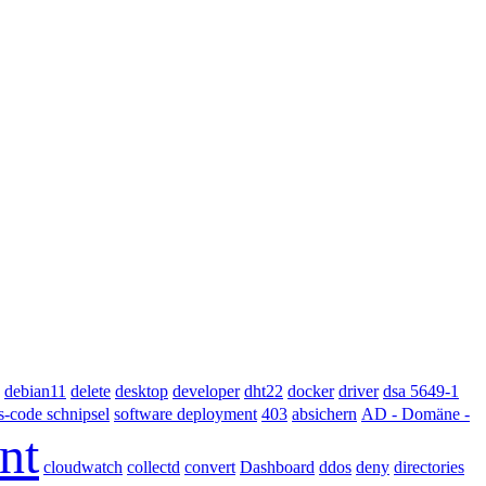
debian11
delete
desktop
developer
dht22
docker
driver
dsa 5649-1
absichern
ts-code schnipsel
software deployment
403
AD - Domäne -
nt
collectd
cloudwatch
convert
Dashboard
ddos
deny
directories