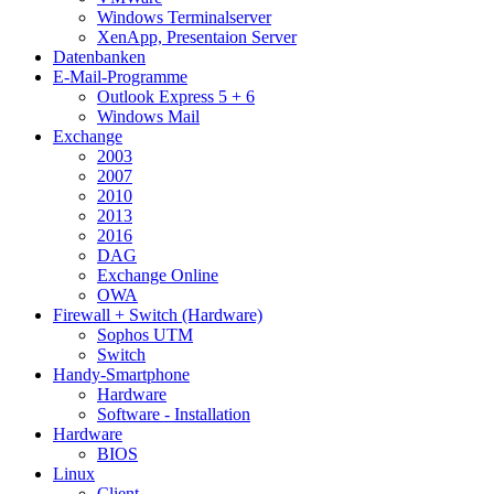
Windows Terminalserver
XenApp, Presentaion Server
Datenbanken
E-Mail-Programme
Outlook Express 5 + 6
Windows Mail
Exchange
2003
2007
2010
2013
2016
DAG
Exchange Online
OWA
Firewall + Switch (Hardware)
Sophos UTM
Switch
Handy-Smartphone
Hardware
Software - Installation
Hardware
BIOS
Linux
Client