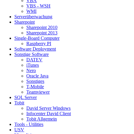
VBA
VBS - WSH
WMI
Serverüberwachung
Sharepoint
Sharepoint 2010
Sharepoint 2013
Single-Board Computer
Raspberry PI
Software Deployment
Sonstige Software
DATEV
iTunes
Nero
Oracle Java
Sonstiges
T-Mobile
Teamviewer
SQL Server
Tobit
David Server Windows
Infocenter David Client
Tobit Allgemein
Tools - Utilities
USV