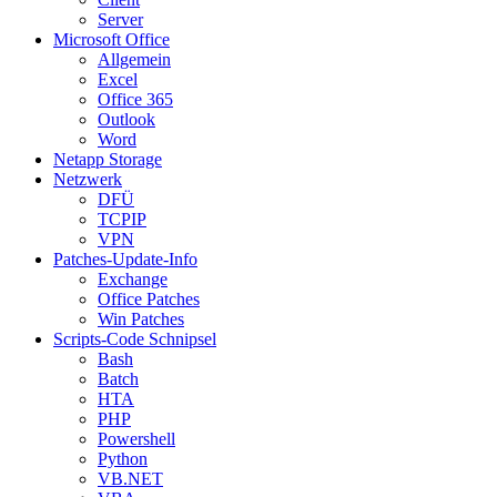
Server
Microsoft Office
Allgemein
Excel
Office 365
Outlook
Word
Netapp Storage
Netzwerk
DFÜ
TCPIP
VPN
Patches-Update-Info
Exchange
Office Patches
Win Patches
Scripts-Code Schnipsel
Bash
Batch
HTA
PHP
Powershell
Python
VB.NET