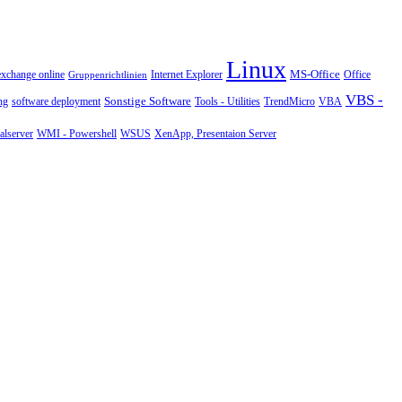
Linux
MS-Office
exchange online
Office
Gruppenrichtlinien
Internet Explorer
VBS -
Sonstige Software
Tools - Utilities
ng
software deployment
TrendMicro
VBA
WMI - Powershell
XenApp, Presentaion Server
lserver
WSUS