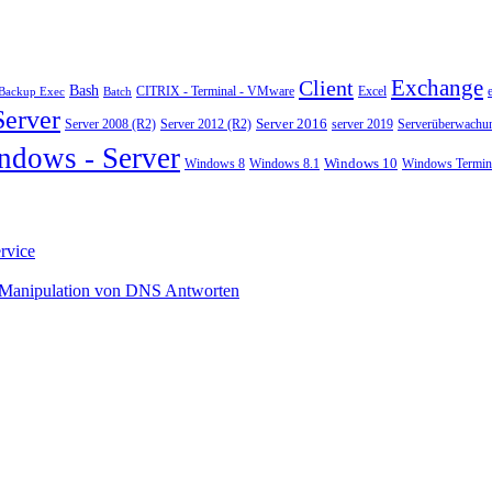
Exchange
Client
Bash
CITRIX - Terminal - VMware
Excel
Backup Exec
Batch
Server
Server 2008 (R2)
Server 2012 (R2)
Server 2016
server 2019
Serverüberwachu
ndows - Server
Windows 10
Windows 8
Windows 8.1
Windows Termina
rvice
 Manipulation von DNS Antworten