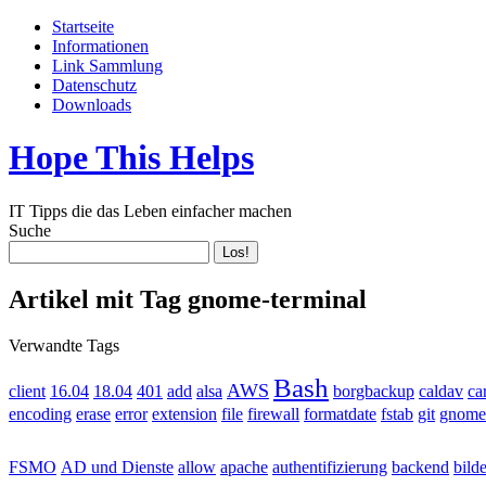
Startseite
Informationen
Link Sammlung
Datenschutz
Downloads
Hope This Helps
IT Tipps die das Leben einfacher machen
Suche
Artikel mit Tag gnome-terminal
Verwandte Tags
Bash
AWS
client
16.04
18.04
401
add
alsa
borgbackup
caldav
ca
encoding
erase
error
extension
file
firewall
formatdate
fstab
git
gnome
apache
FSMO
AD und Dienste
allow
authentifizierung
backend
bilde