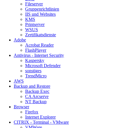
Fileserver
Gruppenrichtlinien
IIS und Websites
KMS
Printserver
WSUS
Zertifikatsdienste
Adobe
Acrobat Reader
FlashPlayer
Antivirus - Internet Security
Kaspersky
Microsoft Defender
sonstiges
TrendMicro
AWS
Backup and Restore
Backup Exec
CA Arcserve
NT Backup
Browser
Firefox
Internet Explorer
CITRIX - Terminal - VMware
VMWare