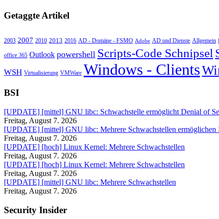
Getaggte Artikel
2007
2013
2010
AD - Domäne - FSMO
AD und Dienste
2003
2016
Adobe
Allgemein
Scripts-Code Schnipsel
powershell
Outlook
office 365
Windows - Clients
Wi
WSH
Virtualisierung
VMWare
BSI
[UPDATE] [mittel] GNU libc: Schwachstelle ermöglicht Denial of Se
Freitag, August 7. 2026
[UPDATE] [mittel] GNU libc: Mehrere Schwachstellen ermöglichen
Freitag, August 7. 2026
[UPDATE] [hoch] Linux Kernel: Mehrere Schwachstellen
Freitag, August 7. 2026
[UPDATE] [hoch] Linux Kernel: Mehrere Schwachstellen
Freitag, August 7. 2026
[UPDATE] [mittel] GNU libc: Mehrere Schwachstellen
Freitag, August 7. 2026
Security Insider