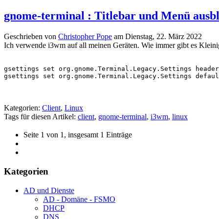
gnome-terminal : Titlebar und Menü ausb
Geschrieben von
Christopher Pope
am
Dienstag, 22. März 2022
Ich verwende i3wm auf all meinen Geräten. Wie immer gibt es Kleinig
gsettings set org.gnome.Terminal.Legacy.Settings header
gsettings set org.gnome.Terminal.Legacy.Settings defau
Kategorien:
Client
,
Linux
Tags für diesen Artikel:
client
,
gnome-terminal
,
i3wm
,
linux
Seite 1 von 1, insgesamt 1 Einträge
Kategorien
AD und Dienste
AD - Domäne - FSMO
DHCP
DNS