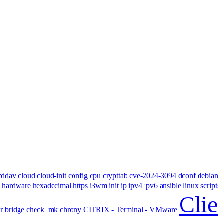
cloud-init
rddav
cloud
config
cpu
crypttab
cve-2024-3094
dconf
debian
i3wm
linux
hardware
hexadecimal
https
init
ip
ipv4
ipv6
ansible
scrip
Clie
r
bridge
check_mk
chrony
CITRIX - Terminal - VMware