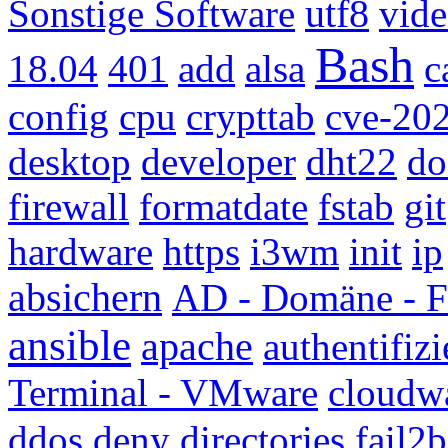
Sonstige Software
utf8
vid
Bash
18.04
401
add
alsa
c
config
cpu
crypttab
cve-20
desktop
developer
dht22
do
firewall
formatdate
fstab
git
hardware
https
i3wm
init
ip
absichern
AD - Domäne -
ansible
apache
authentifiz
Terminal - VMware
cloudw
ddos
deny
directories
fail2