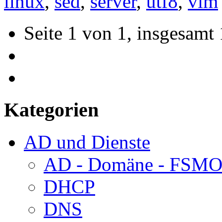
linux
,
sed
,
server
,
utf8
,
vim
Seite 1 von 1, insgesamt 
Kategorien
AD und Dienste
AD - Domäne - FSM
DHCP
DNS