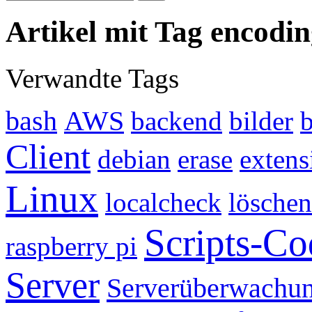
Artikel mit Tag encodi
Verwandte Tags
bash
AWS
backend
bilder
Client
debian
erase
extens
Linux
localcheck
löschen
Scripts-Co
raspberry pi
Server
Serverüberwachu