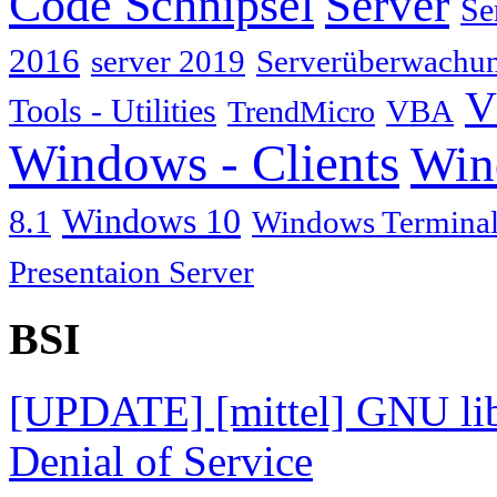
Code Schnipsel
Server
Se
2016
server 2019
Serverüberwachu
V
Tools - Utilities
TrendMicro
VBA
Windows - Clients
Win
Windows 10
8.1
Windows Terminal
Presentaion Server
BSI
[UPDATE] [mittel] GNU lib
Denial of Service