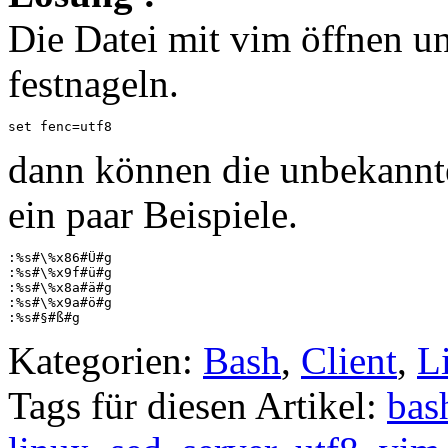
Die Datei mit vim öffnen u
festnageln.
set fenc=utf8
dann können die unbekannte
ein paar Beispiele.
:%s#\%x86#Ü#g

:%s#\%x9f#ü#g

:%s#\%x8a#ä#g

:%s#\%x9a#ö#g

:%s#§#ß#g
Kategorien:
Bash
,
Client
,
L
Tags für diesen Artikel:
bas